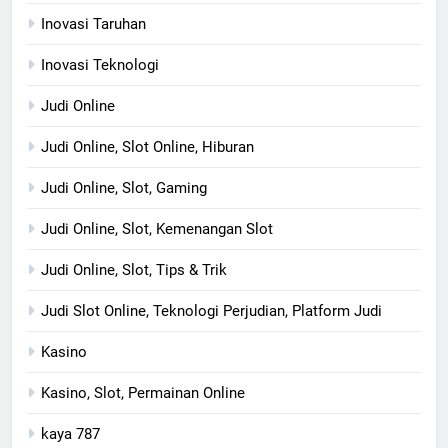
Inovasi Taruhan
Inovasi Teknologi
Judi Online
Judi Online, Slot Online, Hiburan
Judi Online, Slot, Gaming
Judi Online, Slot, Kemenangan Slot
Judi Online, Slot, Tips & Trik
Judi Slot Online, Teknologi Perjudian, Platform Judi
Kasino
Kasino, Slot, Permainan Online
kaya 787