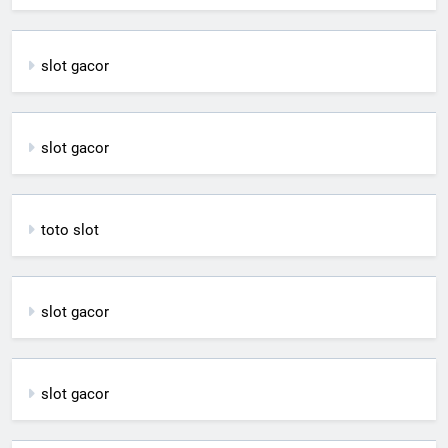
slot gacor
slot gacor
toto slot
slot gacor
slot gacor