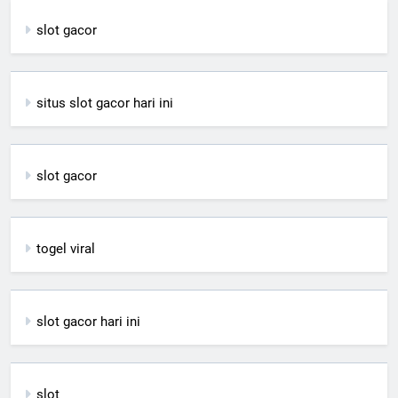
slot gacor
situs slot gacor hari ini
slot gacor
togel viral
slot gacor hari ini
slot