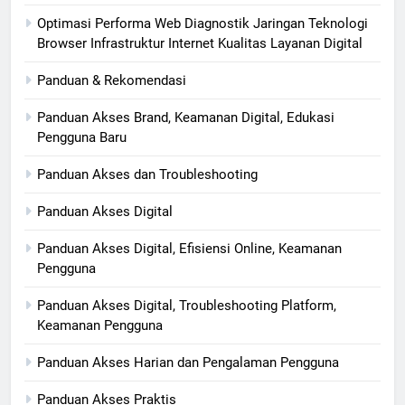
Optimasi Performa Web Diagnostik Jaringan Teknologi
Browser Infrastruktur Internet Kualitas Layanan Digital
Panduan & Rekomendasi
Panduan Akses Brand, Keamanan Digital, Edukasi
Pengguna Baru
Panduan Akses dan Troubleshooting
Panduan Akses Digital
Panduan Akses Digital, Efisiensi Online, Keamanan
Pengguna
Panduan Akses Digital, Troubleshooting Platform,
Keamanan Pengguna
Panduan Akses Harian dan Pengalaman Pengguna
Panduan Akses Praktis