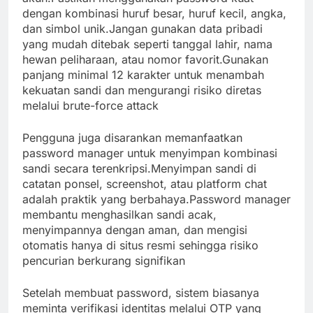
dengan kombinasi huruf besar, huruf kecil, angka,
dan simbol unik.Jangan gunakan data pribadi
yang mudah ditebak seperti tanggal lahir, nama
hewan peliharaan, atau nomor favorit.Gunakan
panjang minimal 12 karakter untuk menambah
kekuatan sandi dan mengurangi risiko diretas
melalui brute-force attack
Pengguna juga disarankan memanfaatkan
password manager untuk menyimpan kombinasi
sandi secara terenkripsi.Menyimpan sandi di
catatan ponsel, screenshot, atau platform chat
adalah praktik yang berbahaya.Password manager
membantu menghasilkan sandi acak,
menyimpannya dengan aman, dan mengisi
otomatis hanya di situs resmi sehingga risiko
pencurian berkurang signifikan
Setelah membuat password, sistem biasanya
meminta verifikasi identitas melalui OTP yang