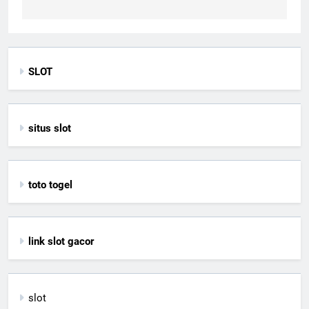
SLOT
situs slot
toto togel
link slot gacor
slot