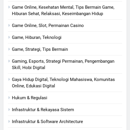
Game Online, Kesehatan Mental, Tips Bermain Game,
Hiburan Sehat, Relaksasi, Keseimbangan Hidup
Game Online, Slot, Permainan Casino
Game, Hiburan, Teknologi
Game, Strategi, Tips Bermain
Gaming, Esports, Strategi Permainan, Pengembangan
Skill, Hobi Digital
Gaya Hidup Digital, Teknologi Mahasiswa, Komunitas
Online, Edukasi Digital
Hukum & Regulasi
Infrastruktur & Rekayasa Sistem
Infrastruktur & Software Architecture