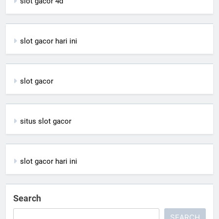
slot gacor 4d
slot gacor hari ini
slot gacor
situs slot gacor
slot gacor hari ini
Search
SEARCH