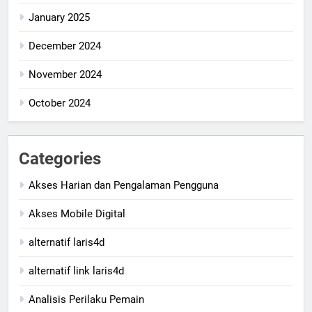
January 2025
December 2024
November 2024
October 2024
Categories
Akses Harian dan Pengalaman Pengguna
Akses Mobile Digital
alternatif laris4d
alternatif link laris4d
Analisis Perilaku Pemain