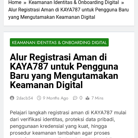
Home
Keamanan Identitas & Onboarding Digital
Alur Registrasi Aman di KAYA787 untuk Pengguna Baru
yang Mengutamakan Keamanan Digital
KEAMANAN IDENTITAS & ONBOARDING DIGITAL
Alur Registrasi Aman di
KAYA787 untuk Pengguna
Baru yang Mengutamakan
Keamanan Digital
0
2dacb54
9 Months Ago
7 Mins
Pelajari langkah registrasi aman di KAYA787 mulai
dari verifikasi identitas, proteksi data pribadi,
penggunaan kredensial yang kuat, hingga
prosedur keamanan tambahan agar proses