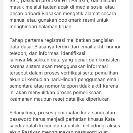
SSL, pastikan protokol HTTPS aktif, dan hindari
masuk melalui tautan acak di media sosial atau
pesan pribadi.Biasakan mengetik alamat secara
manual atau gunakan bookmark resmi untuk
menghindari halaman tiruan
Tahap pertama registrasi melibatkan pengisian
data dasar.Biasanya terdiri dari email aktif, nomor
telepon, dan informasi identifikasi
lainnya.Masukkan data yang benar dan konsisten
karena sistem akan menggunakan informasi
tersebut dalam proses verifikasi serta pemulihan
akun di kemudian hari.Hindari penggunaan email
sementara atau nomor telepon tidak aktif karena
ini akan menyulitkan proses pemeriksaan
keamanan maupun reset data jika diperlukan
Selanjutnya, proses pembuatan kata sandi atau
password harus menjadi perhatian khusus.Kata
sandi adalah kunci utama untuk melindungi akses
akun.Pastikan menggunakan password kuat