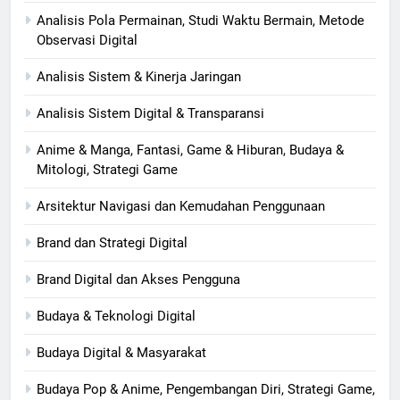
Analisis Pola Permainan, Studi Waktu Bermain, Metode
Observasi Digital
Analisis Sistem & Kinerja Jaringan
Analisis Sistem Digital & Transparansi
Anime & Manga, Fantasi, Game & Hiburan, Budaya &
Mitologi, Strategi Game
Arsitektur Navigasi dan Kemudahan Penggunaan
Brand dan Strategi Digital
Brand Digital dan Akses Pengguna
Budaya & Teknologi Digital
Budaya Digital & Masyarakat
Budaya Pop & Anime, Pengembangan Diri, Strategi Game,