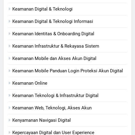
Keamanan Digital & Teknologi
Keamanan Digital & Teknologi Informasi
Keamanan Identitas & Onboarding Digital
Keamanan Infrastruktur & Rekayasa Sistem
Keamanan Mobile dan Akses Akun Digital
Keamanan Mobile Panduan Login Proteksi Akun Digital
Keamanan Online
Keamanan Teknologi & Infrastruktur Digital
Keamanan Web, Teknologi, Akses Akun
Kenyamanan Navigasi Digital
Kepercayaan Digital dan User Experience