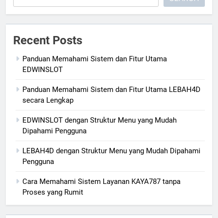
Recent Posts
Panduan Memahami Sistem dan Fitur Utama
EDWINSLOT
Panduan Memahami Sistem dan Fitur Utama LEBAH4D
secara Lengkap
EDWINSLOT dengan Struktur Menu yang Mudah
Dipahami Pengguna
LEBAH4D dengan Struktur Menu yang Mudah Dipahami
Pengguna
Cara Memahami Sistem Layanan KAYA787 tanpa
Proses yang Rumit