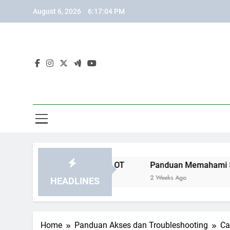
Skip
August 6, 2026
6:17:05 PM
to
content
Cyc
Temukan T
ur Utama EDWINSLOT
Panduan Memahami Sistem dan F
2 Weeks Ago
HEADLINES
Home
Panduan Akses dan Troubleshooting
Ca