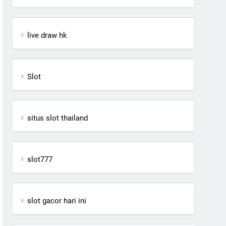
live draw hk
Slot
situs slot thailand
slot777
slot gacor hari ini