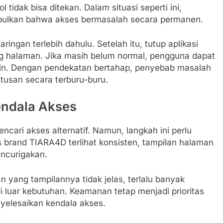
tidak bisa ditekan. Dalam situasi seperti ini,
pulkan bahwa akses bermasalah secara permanen.
ingan terlebih dahulu. Setelah itu, tutup aplikasi
ang halaman. Jika masih belum normal, pengguna dapat
in. Dengan pendekatan bertahap, penyebab masalah
tusan secara terburu-buru.
ndala Akses
cari akses alternatif. Namun, langkah ini perlu
as brand TIARA4D terlihat konsisten, tampilan halaman
encurigakan.
ang tampilannya tidak jelas, terlalu banyak
i luar kebutuhan. Keamanan tetap menjadi prioritas
elesaikan kendala akses.