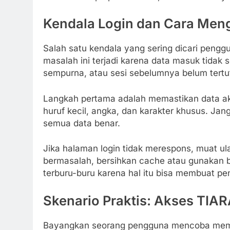
Kendala Login dan Cara Men
Salah satu kendala yang sering dicari pengg
masalah ini terjadi karena data masuk tidak 
sempurna, atau sesi sebelumnya belum tertu
Langkah pertama adalah memastikan data aku
huruf kecil, angka, dan karakter khusus. J
semua data benar.
Jika halaman login tidak merespons, muat ul
bermasalah, bersihkan cache atau gunakan br
terburu-buru karena hal itu bisa membuat p
Skenario Praktis: Akses TIA
Bayangkan seorang pengguna mencoba memb