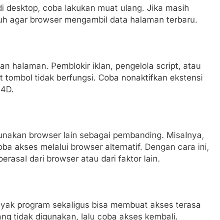
di desktop, coba lakukan muat ulang. Jika masih
h agar browser mengambil data halaman terbaru.
 halaman. Pemblokir iklan, pengelola script, atau
tombol tidak berfungsi. Coba nonaktifkan ekstensi
A4D.
 gunakan browser lain sebagai pembanding. Misalnya,
oba akses melalui browser alternatif. Dengan cara ini,
asal dari browser atau dari faktor lain.
yak program sekaligus bisa membuat akses terasa
ang tidak digunakan, lalu coba akses kembali.