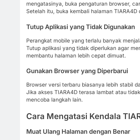
mengatasinya, buka pengaturan browser, cari 
Setelah itu, buka kembali halaman TIARA4D 
Tutup Aplikasi yang Tidak Digunakan
Perangkat mobile yang terlalu banyak menja
Tutup aplikasi yang tidak diperlukan agar me
membantu halaman lebih cepat dimuat.
Gunakan Browser yang Diperbarui
Browser versi terbaru biasanya lebih stabil
Jika akses TIARA4D terasa lambat atau tidak
mencoba langkah lain.
Cara Mengatasi Kendala TIAR
Muat Ulang Halaman dengan Benar