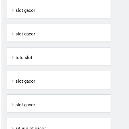
slot gacor
slot gacor
toto slot
slot gacor
slot gacor
situs slot gacor