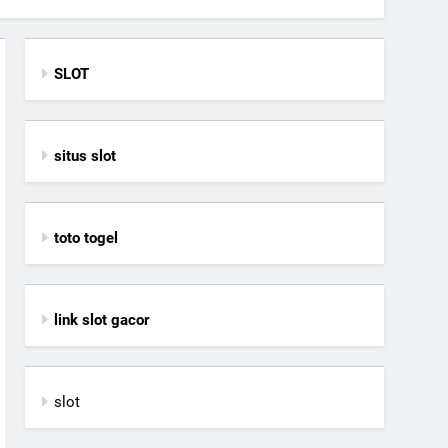
SLOT
situs slot
toto togel
link slot gacor
slot