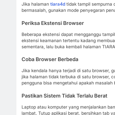
Jika halaman
tiara4d
tidak tampil sempurna 
bermasalah, gunakan mode penyegaran penu
Periksa Ekstensi Browser
Beberapa ekstensi dapat mengganggu tampilan
ekstensi keamanan tertentu kadang membuat 
sementara, lalu buka kembali halaman TIAR
Coba Browser Berbeda
Jika kendala hanya terjadi di satu browser,
jika halaman tidak terbuka di satu browser, c
pengguna bisa mengetahui apakah masalah ber
Pastikan Sistem Tidak Terlalu Berat
Laptop atau komputer yang menjalankan ban
lambat. Tutup aplikasi berat, bersihkan tab y