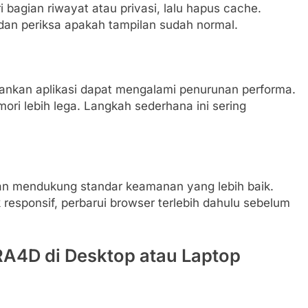
bagian riwayat atau privasi, lalu hapus cache.
dan periksa apakah tampilan sudah normal.
lankan aplikasi dapat mengalami penurunan performa.
mori lebih lega. Langkah sederhana ini sering
 dan mendukung standar keamanan yang lebih baik.
 responsif, perbarui browser terlebih dahulu sebelum
A4D di Desktop atau Laptop