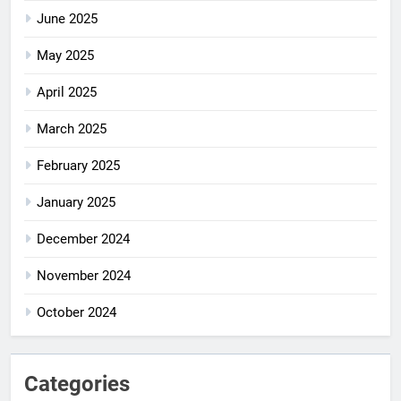
June 2025
May 2025
April 2025
March 2025
February 2025
January 2025
December 2024
November 2024
October 2024
Categories