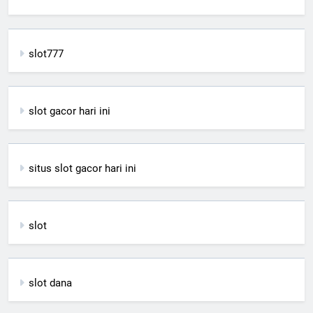
slot777
slot gacor hari ini
situs slot gacor hari ini
slot
slot dana