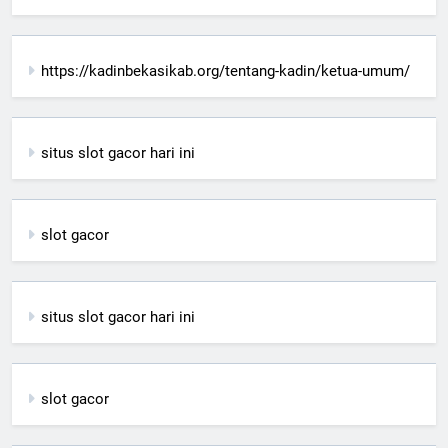
https://kadinbekasikab.org/tentang-kadin/ketua-umum/
situs slot gacor hari ini
slot gacor
situs slot gacor hari ini
slot gacor