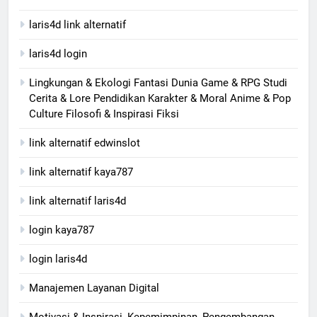
laris4d link alternatif
laris4d login
Lingkungan & Ekologi Fantasi Dunia Game & RPG Studi
Cerita & Lore Pendidikan Karakter & Moral Anime & Pop
Culture Filosofi & Inspirasi Fiksi
link alternatif edwinslot
link alternatif kaya787
link alternatif laris4d
login kaya787
login laris4d
Manajemen Layanan Digital