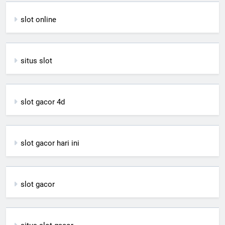
slot online
situs slot
slot gacor 4d
slot gacor hari ini
slot gacor