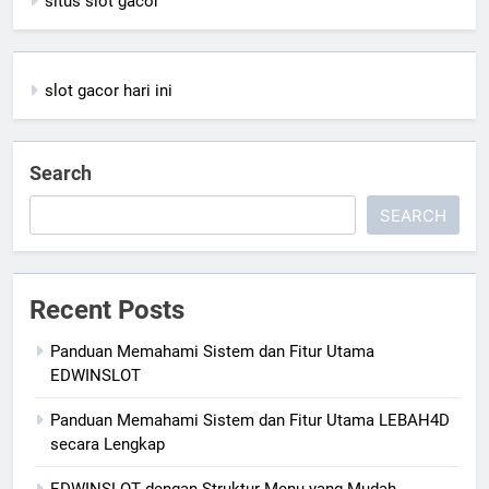
situs slot gacor
slot gacor hari ini
Search
SEARCH
Recent Posts
Panduan Memahami Sistem dan Fitur Utama
EDWINSLOT
Panduan Memahami Sistem dan Fitur Utama LEBAH4D
secara Lengkap