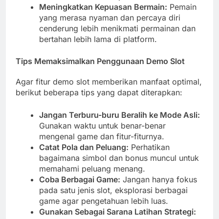
Meningkatkan Kepuasan Bermain:
Pemain
yang merasa nyaman dan percaya diri
cenderung lebih menikmati permainan dan
bertahan lebih lama di platform.
Tips Memaksimalkan Penggunaan Demo Slot
Agar fitur demo slot memberikan manfaat optimal,
berikut beberapa tips yang dapat diterapkan:
Jangan Terburu-buru Beralih ke Mode Asli:
Gunakan waktu untuk benar-benar
mengenal game dan fitur-fiturnya.
Catat Pola dan Peluang:
Perhatikan
bagaimana simbol dan bonus muncul untuk
memahami peluang menang.
Coba Berbagai Game:
Jangan hanya fokus
pada satu jenis slot, eksplorasi berbagai
game agar pengetahuan lebih luas.
Gunakan Sebagai Sarana Latihan Strategi: