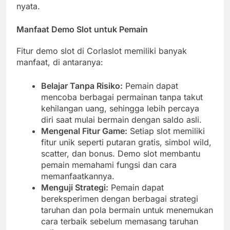
nyata.
Manfaat Demo Slot untuk Pemain
Fitur demo slot di Corlaslot memiliki banyak
manfaat, di antaranya:
Belajar Tanpa Risiko:
Pemain dapat
mencoba berbagai permainan tanpa takut
kehilangan uang, sehingga lebih percaya
diri saat mulai bermain dengan saldo asli.
Mengenal Fitur Game:
Setiap slot memiliki
fitur unik seperti putaran gratis, simbol wild,
scatter, dan bonus. Demo slot membantu
pemain memahami fungsi dan cara
memanfaatkannya.
Menguji Strategi:
Pemain dapat
bereksperimen dengan berbagai strategi
taruhan dan pola bermain untuk menemukan
cara terbaik sebelum memasang taruhan