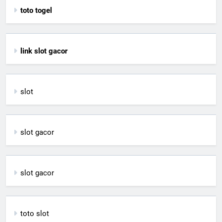
toto togel
link slot gacor
slot
slot gacor
slot gacor
toto slot