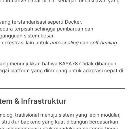
loud‑native dapat dilihat sebagai fondasi awal yang
ang terstandarisasi seperti Docker.
ecara terpisah sehingga pembaruan dan
gangguan sistem besar.
orkestrasi lain untuk
auto‑scaling
dan
self‑healing
 yang menunjukkan bahwa KAYA787 tidak dibangun
agai platform yang dirancang untuk adaptasi cepat di
em & Infrastruktur
eknologi tradisional menuju sistem yang lebih modular,
, struktur backend yang kuat dibangun berdasarkan
an
microservices
untuk mendukung performa tinggi