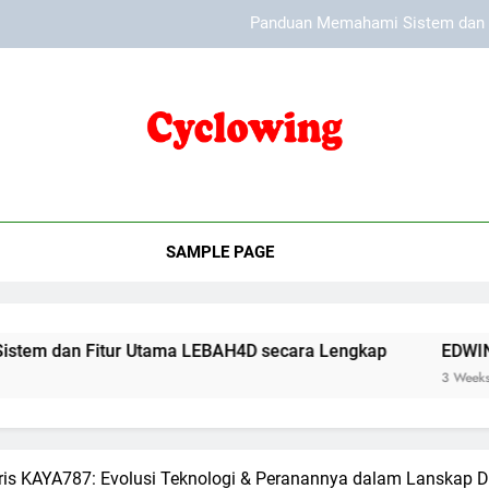
Panduan Memahami Sistem dan 
EDWINSLOT dengan Struktur
LEBAH4D dengan Struktur
Panduan Memahami
lowing
ips Bersepeda Dan Kesehatan Dari Cyclowing. Untuk Gaya Hidu
Panduan Memahami Sistem dan 
SAMPLE PAGE
EDWINSLOT dengan Struktur
LEBAH4D dengan Struktur
tur Utama LEBAH4D secara Lengkap
EDWINSLOT denga
3 Weeks Ago
oris KAYA787: Evolusi Teknologi & Peranannya dalam Lanskap D