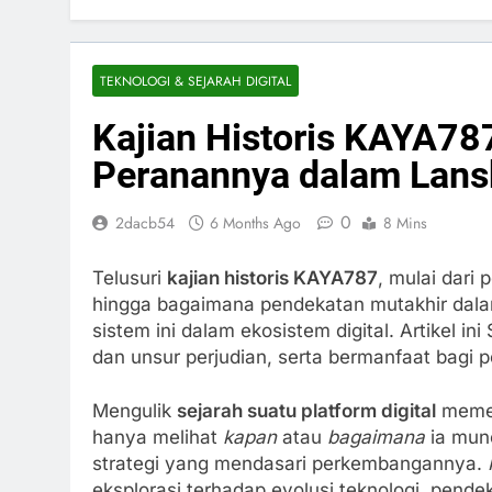
TEKNOLOGI & SEJARAH DIGITAL
Kajian Historis KAYA787
Peranannya dalam Lans
0
2dacb54
6 Months Ago
8 Mins
Telusuri
kajian historis KAYA787
, mulai dari
hingga bagaimana pendekatan mutakhir dala
sistem ini dalam ekosistem digital. Artikel ini
dan unsur perjudian, serta bermanfaat bagi
Mengulik
sejarah suatu platform digital
memer
hanya melihat
kapan
atau
bagaimana
ia munc
strategi yang mendasari perkembangannya.
eksplorasi terhadap evolusi teknologi, pen