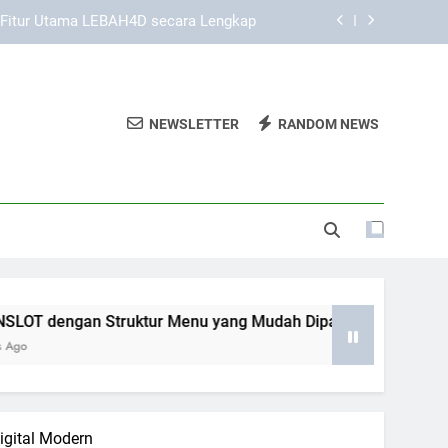
Fitur Utama LEBAH4D secara Lengkap
 Menu yang Mudah Dipahami Pengguna
 Menu yang Mudah Dipahami Pengguna
NEWSLETTER
RANDOM NEWS
 Sistem dan Fitur Utama EDWINSLOT
p Sehat Dan Aktif.
Fitur Utama LEBAH4D secara Lengkap
 Menu yang Mudah Dipahami Pengguna
 Menu yang Mudah Dipahami Pengguna
n Struktur Menu yang Mudah Dipahami Pengguna
LEBA
3 Wee
igital Modern