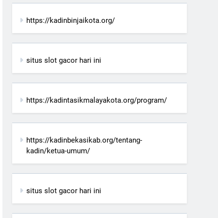
https://kadinbinjaikota.org/
situs slot gacor hari ini
https://kadintasikmalayakota.org/program/
https://kadinbekasikab.org/tentang-
kadin/ketua-umum/
situs slot gacor hari ini