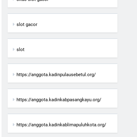
slot gacor
slot
https://anggota.kadinpulausebetul.org/
https://anggota.kadinkabpasangkayu.org/
https://anggota.kadinkablimapuluhkota.org/