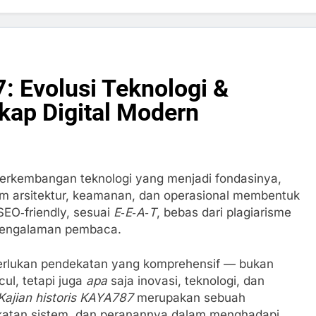
: Evolusi Teknologi &
kap Digital Modern
 perkembangan teknologi yang menjadi fondasinya,
m arsitektur, keamanan, dan operasional membentuk
 SEO‑friendly, sesuai
E‑E‑A‑T
, bebas dari plagiarisme
 pengalaman pembaca.
lukan pendekatan yang komprehensif — bukan
ul, tetapi juga
apa
saja inovasi, teknologi, dan
Kajian historis KAYA787
merupakan sebuah
dekatan sistem, dan peranannya dalam menghadapi