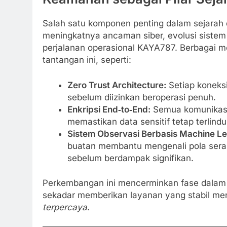
Salah satu komponen penting dalam sejarah d
meningkatnya ancaman siber, evolusi sistem
perjalanan operasional KAYA787. Berbagai m
tantangan ini, seperti:
Zero Trust Architecture:
Setiap koneksi,
sebelum diizinkan beroperasi penuh.
Enkripsi End‑to‑End:
Semua komunikasi 
memastikan data sensitif tetap terlind
Sistem Observasi Berbasis Machine Le
buatan membantu mengenali pola sera
sebelum berdampak signifikan.
Perkembangan ini mencerminkan fase dalam
sekadar memberikan layanan yang stabil m
terpercaya
.