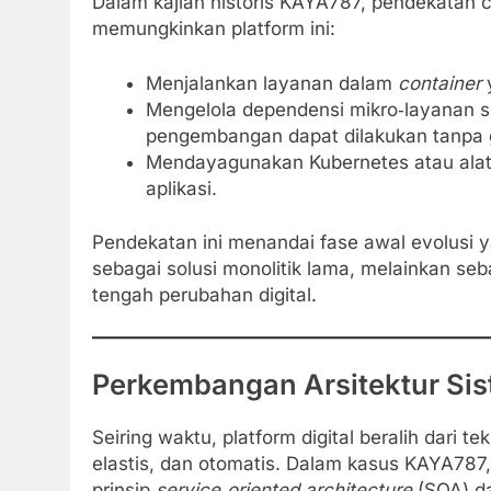
Dalam kajian historis KAYA787, pendekatan c
memungkinkan platform ini:
Menjalankan layanan dalam
container
y
Mengelola dependensi mikro‑layanan s
pengembangan dapat dilakukan tanpa 
Mendayagunakan Kubernetes atau alat 
aplikasi.
Pendekatan ini menandai fase awal evolusi
sebagai solusi monolitik lama, melainkan seb
tengah perubahan digital.
Perkembangan Arsitektur Sist
Seiring waktu, platform digital beralih dari t
elastis, dan otomatis. Dalam kasus KAYA787
prinsip
service‑oriented architecture
(SOA) d