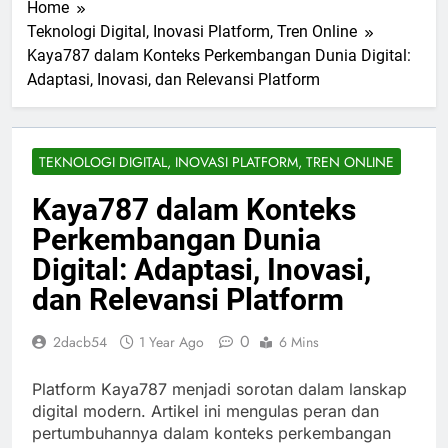
Home
Teknologi Digital, Inovasi Platform, Tren Online
Kaya787 dalam Konteks Perkembangan Dunia Digital:
Adaptasi, Inovasi, dan Relevansi Platform
TEKNOLOGI DIGITAL, INOVASI PLATFORM, TREN ONLINE
Kaya787 dalam Konteks
Perkembangan Dunia
Digital: Adaptasi, Inovasi,
dan Relevansi Platform
0
2dacb54
1 Year Ago
6 Mins
Platform Kaya787 menjadi sorotan dalam lanskap
digital modern. Artikel ini mengulas peran dan
pertumbuhannya dalam konteks perkembangan