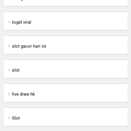
togel viral
slot gacor hari ini
slot
live draw hk
Slot