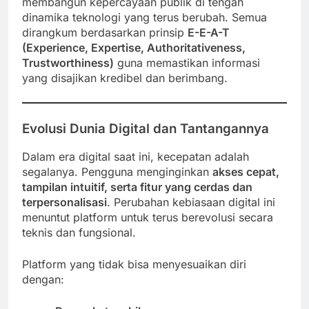
membangun kepercayaan publik di tengah
dinamika teknologi yang terus berubah. Semua
dirangkum berdasarkan prinsip
E-E-A-T
(Experience, Expertise, Authoritativeness,
Trustworthiness)
guna memastikan informasi
yang disajikan kredibel dan berimbang.
Evolusi Dunia Digital dan Tantangannya
Dalam era digital saat ini, kecepatan adalah
segalanya. Pengguna menginginkan
akses cepat,
tampilan intuitif, serta fitur yang cerdas dan
terpersonalisasi
. Perubahan kebiasaan digital ini
menuntut platform untuk terus berevolusi secara
teknis dan fungsional.
Platform yang tidak bisa menyesuaikan diri
dengan: