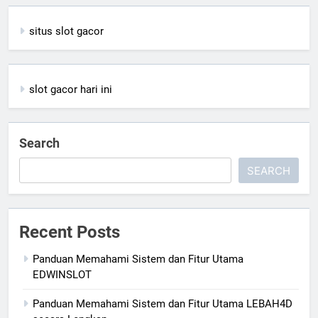
situs slot gacor
slot gacor hari ini
Search
SEARCH
Recent Posts
Panduan Memahami Sistem dan Fitur Utama
EDWINSLOT
Panduan Memahami Sistem dan Fitur Utama LEBAH4D