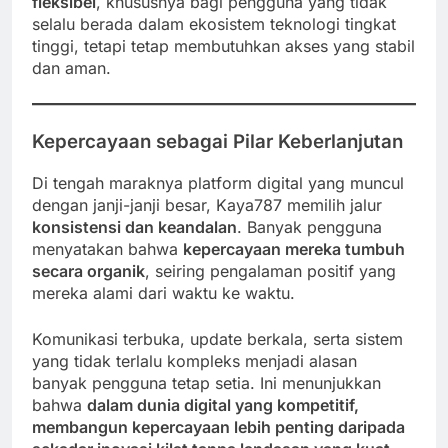
fleksibel
, khususnya bagi pengguna yang tidak
selalu berada dalam ekosistem teknologi tingkat
tinggi, tetapi tetap membutuhkan akses yang stabil
dan aman.
Kepercayaan sebagai Pilar Keberlanjutan
Di tengah maraknya platform digital yang muncul
dengan janji-janji besar, Kaya787 memilih jalur
konsistensi dan keandalan
. Banyak pengguna
menyatakan bahwa
kepercayaan mereka tumbuh
secara organik
, seiring pengalaman positif yang
mereka alami dari waktu ke waktu.
Komunikasi terbuka, update berkala, serta sistem
yang tidak terlalu kompleks menjadi alasan
banyak pengguna tetap setia. Ini menunjukkan
bahwa
dalam dunia digital yang kompetitif,
membangun kepercayaan lebih penting daripada