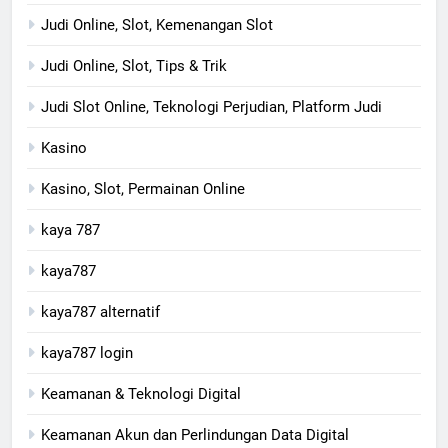
Judi Online, Slot, Kemenangan Slot
Judi Online, Slot, Tips & Trik
Judi Slot Online, Teknologi Perjudian, Platform Judi
Kasino
Kasino, Slot, Permainan Online
kaya 787
kaya787
kaya787 alternatif
kaya787 login
Keamanan & Teknologi Digital
Keamanan Akun dan Perlindungan Data Digital