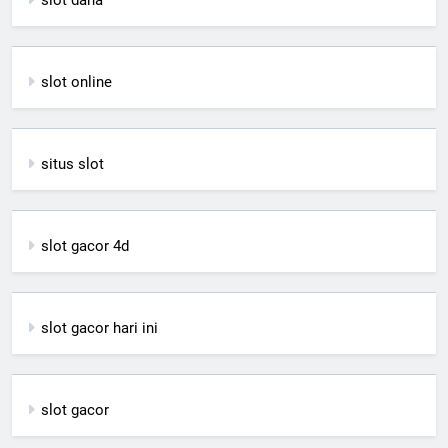
slot online
situs slot
slot gacor 4d
slot gacor hari ini
slot gacor