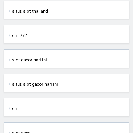
situs slot thailand
slot777
slot gacor hari ini
situs slot gacor hari ini
slot
slot dana