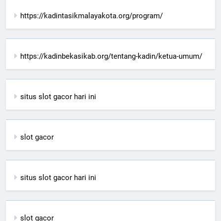
https://kadintasikmalayakota.org/program/
https://kadinbekasikab.org/tentang-kadin/ketua-umum/
situs slot gacor hari ini
slot gacor
situs slot gacor hari ini
slot gacor