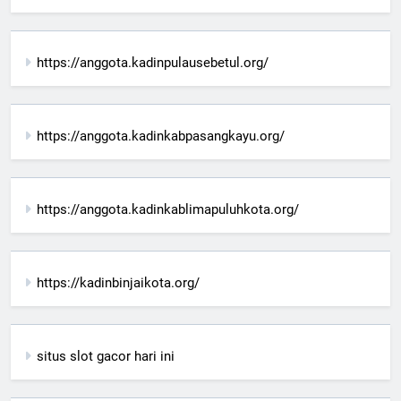
https://anggota.kadinpulausebetul.org/
https://anggota.kadinkabpasangkayu.org/
https://anggota.kadinkablimapuluhkota.org/
https://kadinbinjaikota.org/
situs slot gacor hari ini