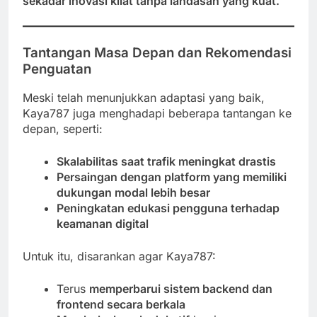
sekadar inovasi kilat tanpa landasan yang kuat.
Tantangan Masa Depan dan Rekomendasi
Penguatan
Meski telah menunjukkan adaptasi yang baik,
Kaya787 juga menghadapi beberapa tantangan ke
depan, seperti:
Skalabilitas saat trafik meningkat drastis
Persaingan dengan platform yang memiliki
dukungan modal lebih besar
Peningkatan edukasi pengguna terhadap
keamanan digital
Untuk itu, disarankan agar Kaya787:
Terus
memperbarui sistem backend dan
frontend secara berkala