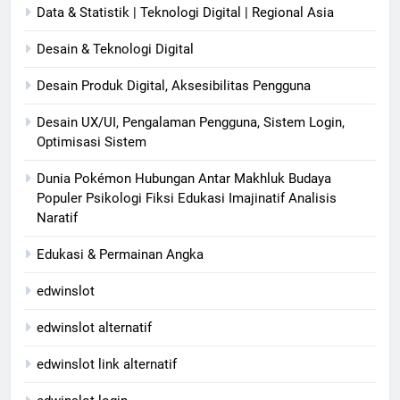
Data & Statistik | Teknologi Digital | Regional Asia
Desain & Teknologi Digital
Desain Produk Digital, Aksesibilitas Pengguna
Desain UX/UI, Pengalaman Pengguna, Sistem Login,
Optimisasi Sistem
Dunia Pokémon Hubungan Antar Makhluk Budaya
Populer Psikologi Fiksi Edukasi Imajinatif Analisis
Naratif
Edukasi & Permainan Angka
edwinslot
edwinslot alternatif
edwinslot link alternatif