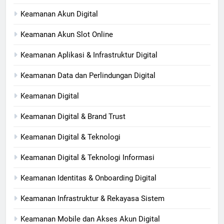
Keamanan Akun Digital
Keamanan Akun Slot Online
Keamanan Aplikasi & Infrastruktur Digital
Keamanan Data dan Perlindungan Digital
Keamanan Digital
Keamanan Digital & Brand Trust
Keamanan Digital & Teknologi
Keamanan Digital & Teknologi Informasi
Keamanan Identitas & Onboarding Digital
Keamanan Infrastruktur & Rekayasa Sistem
Keamanan Mobile dan Akses Akun Digital