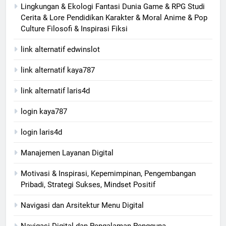
Lingkungan & Ekologi Fantasi Dunia Game & RPG Studi
Cerita & Lore Pendidikan Karakter & Moral Anime & Pop
Culture Filosofi & Inspirasi Fiksi
link alternatif edwinslot
link alternatif kaya787
link alternatif laris4d
login kaya787
login laris4d
Manajemen Layanan Digital
Motivasi & Inspirasi, Kepemimpinan, Pengembangan
Pribadi, Strategi Sukses, Mindset Positif
Navigasi dan Arsitektur Menu Digital