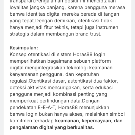
transparan.Pengalaman positif ini menciptakan
loyalitas jangka panjang, karena pengguna merasa
bahwa identitas digital mereka berada di tangan
yang tepat.Dengan demikian, otentikasi tidak
hanya menjadi fitur teknis, tetapi juga instrumen
strategis dalam membangun brand trust.
Kesimpulan:
Konsep otentikasi di sistem Horas88 login
memperlihatkan bagaimana sebuah platform
digital mengintegrasikan teknologi keamanan,
kenyamanan pengguna, dan kepatuhan
regulasi.Otentikasi dasar, autentikasi dua faktor,
deteksi aktivitas mencurigakan, serta edukasi
pengguna menjadi kombinasi penting yang
memperkuat perlindungan data.Dengan
pendekatan E-E-A-T, Horas88 menunjukkan
bahwa login bukan hanya akses, melainkan simbol
komitmen terhadap
keamanan, kepercayaan, dan
pengalaman digital yang berkualitas
.