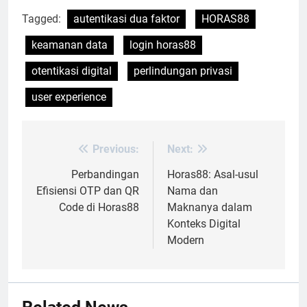
Tagged:
autentikasi dua faktor
HORAS88
keamanan data
login horas88
otentikasi digital
perlindungan privasi
user experience
Previous:
Next:
Post
navigation
Perbandingan
Horas88: Asal-usul
Efisiensi OTP dan QR
Nama dan
Code di Horas88
Maknanya dalam
Konteks Digital
Modern