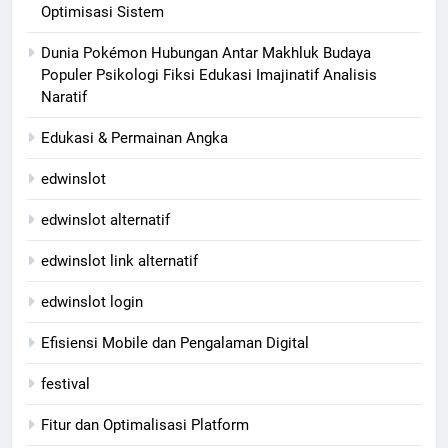
Optimisasi Sistem
Dunia Pokémon Hubungan Antar Makhluk Budaya
Populer Psikologi Fiksi Edukasi Imajinatif Analisis
Naratif
Edukasi & Permainan Angka
edwinslot
edwinslot alternatif
edwinslot link alternatif
edwinslot login
Efisiensi Mobile dan Pengalaman Digital
festival
Fitur dan Optimalisasi Platform