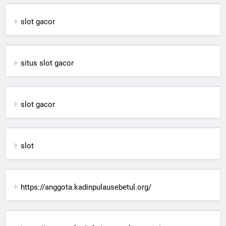
slot gacor
situs slot gacor
slot gacor
slot
https://anggota.kadinpulausebetul.org/