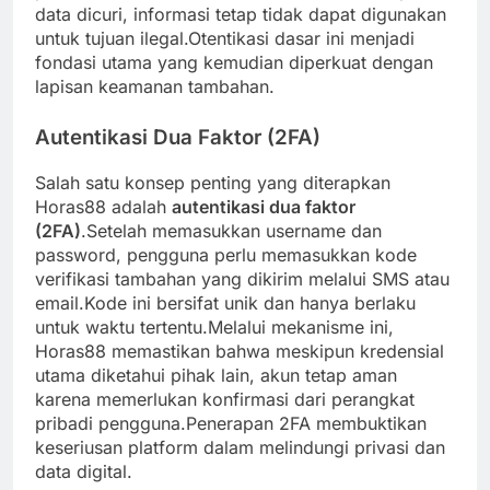
data dicuri, informasi tetap tidak dapat digunakan
untuk tujuan ilegal.Otentikasi dasar ini menjadi
fondasi utama yang kemudian diperkuat dengan
lapisan keamanan tambahan.
Autentikasi Dua Faktor (2FA)
Salah satu konsep penting yang diterapkan
Horas88 adalah
autentikasi dua faktor
(2FA)
.Setelah memasukkan username dan
password, pengguna perlu memasukkan kode
verifikasi tambahan yang dikirim melalui SMS atau
email.Kode ini bersifat unik dan hanya berlaku
untuk waktu tertentu.Melalui mekanisme ini,
Horas88 memastikan bahwa meskipun kredensial
utama diketahui pihak lain, akun tetap aman
karena memerlukan konfirmasi dari perangkat
pribadi pengguna.Penerapan 2FA membuktikan
keseriusan platform dalam melindungi privasi dan
data digital.