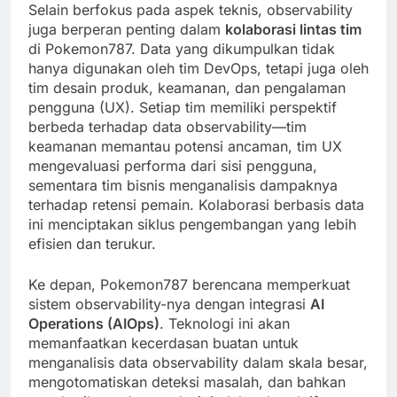
Selain berfokus pada aspek teknis, observability
juga berperan penting dalam
kolaborasi lintas tim
di Pokemon787. Data yang dikumpulkan tidak
hanya digunakan oleh tim DevOps, tetapi juga oleh
tim desain produk, keamanan, dan pengalaman
pengguna (UX). Setiap tim memiliki perspektif
berbeda terhadap data observability—tim
keamanan memantau potensi ancaman, tim UX
mengevaluasi performa dari sisi pengguna,
sementara tim bisnis menganalisis dampaknya
terhadap retensi pemain. Kolaborasi berbasis data
ini menciptakan siklus pengembangan yang lebih
efisien dan terukur.
Ke depan, Pokemon787 berencana memperkuat
sistem observability-nya dengan integrasi
AI
Operations (AIOps)
. Teknologi ini akan
memanfaatkan kecerdasan buatan untuk
menganalisis data observability dalam skala besar,
mengotomatiskan deteksi masalah, dan bahkan