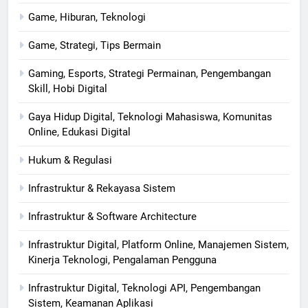
Game, Hiburan, Teknologi
Game, Strategi, Tips Bermain
Gaming, Esports, Strategi Permainan, Pengembangan
Skill, Hobi Digital
Gaya Hidup Digital, Teknologi Mahasiswa, Komunitas
Online, Edukasi Digital
Hukum & Regulasi
Infrastruktur & Rekayasa Sistem
Infrastruktur & Software Architecture
Infrastruktur Digital, Platform Online, Manajemen Sistem,
Kinerja Teknologi, Pengalaman Pengguna
Infrastruktur Digital, Teknologi API, Pengembangan
Sistem, Keamanan Aplikasi