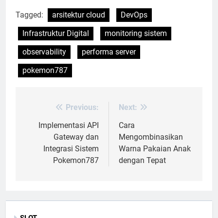
Tagged:
arsitektur cloud
DevOps
Infrastruktur Digital
monitoring sistem
observability
performa server
pokemon787
Previous:
Next:
Post
navigation
Implementasi API
Cara
Gateway dan
Mengombinasikan
Integrasi Sistem
Warna Pakaian Anak
Pokemon787
dengan Tepat
SLOT