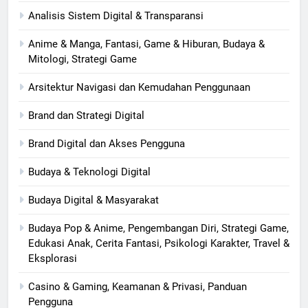
Analisis Sistem Digital & Transparansi
Anime & Manga, Fantasi, Game & Hiburan, Budaya &
Mitologi, Strategi Game
Arsitektur Navigasi dan Kemudahan Penggunaan
Brand dan Strategi Digital
Brand Digital dan Akses Pengguna
Budaya & Teknologi Digital
Budaya Digital & Masyarakat
Budaya Pop & Anime, Pengembangan Diri, Strategi Game,
Edukasi Anak, Cerita Fantasi, Psikologi Karakter, Travel &
Eksplorasi
Casino & Gaming, Keamanan & Privasi, Panduan
Pengguna