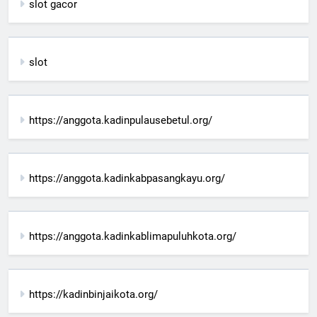
slot gacor
slot
https://anggota.kadinpulausebetul.org/
https://anggota.kadinkabpasangkayu.org/
https://anggota.kadinkablimapuluhkota.org/
https://kadinbinjaikota.org/