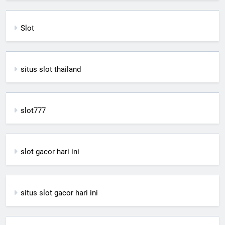
Slot
situs slot thailand
slot777
slot gacor hari ini
situs slot gacor hari ini