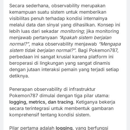
Secara sederhana, observability merupakan
kemampuan suatu sistem untuk memberikan
visibilitas penuh terhadap kondisi internalnya
melalui data dan sinyal yang dihasilkan. Konsep ini
lebih luas dari sekadar
monitoring
; jika monitoring
menjawab pertanyaan
“Apakah sistem berjalan
normal?”
, maka observability menjawab
“Mengapa
sistem tidak berjalan normal?”
. Bagi Pokemon787,
perbedaan ini sangat krusial karena platform ini
beroperasi di lingkungan yang sangat dinamis
dengan jutaan interaksi pemain yang terjadi setiap
detiknya.
Penerapan observability di infrastruktur
Pokemon787 dimulai dengan tiga pilar utama:
logging, metrics, dan tracing
. Ketiganya bekerja
secara terintegrasi untuk membentuk gambaran
komprehensif tentang kondisi sistem.
Pilar pertama adalah
logging
, yang berfungsi