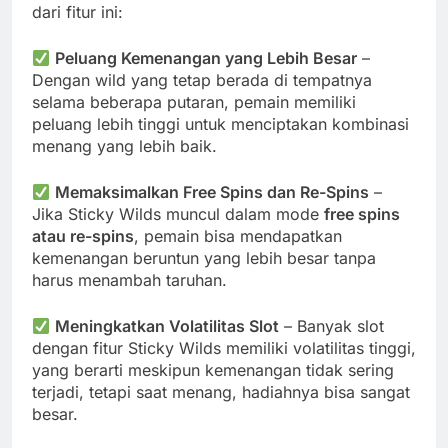
dari fitur ini:
Peluang Kemenangan yang Lebih Besar
–
Dengan wild yang tetap berada di tempatnya
selama beberapa putaran, pemain memiliki
peluang lebih tinggi untuk menciptakan kombinasi
menang yang lebih baik.
Memaksimalkan Free Spins dan Re-Spins
–
Jika Sticky Wilds muncul dalam mode
free spins
atau re-spins
, pemain bisa mendapatkan
kemenangan beruntun yang lebih besar tanpa
harus menambah taruhan.
Meningkatkan Volatilitas Slot
– Banyak slot
dengan fitur Sticky Wilds memiliki volatilitas tinggi,
yang berarti meskipun kemenangan tidak sering
terjadi, tetapi saat menang, hadiahnya bisa sangat
besar.