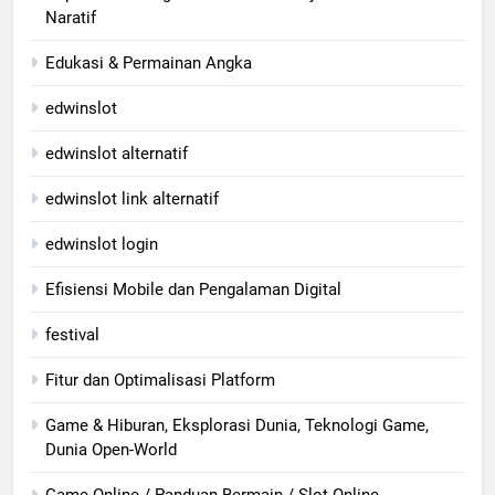
Naratif
Edukasi & Permainan Angka
edwinslot
edwinslot alternatif
edwinslot link alternatif
edwinslot login
Efisiensi Mobile dan Pengalaman Digital
festival
Fitur dan Optimalisasi Platform
Game & Hiburan, Eksplorasi Dunia, Teknologi Game,
Dunia Open-World
Game Online / Panduan Bermain / Slot Online