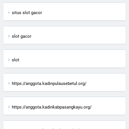
situs slot gacor
slot gacor
slot
https://anggota.kadinpulausebetul.org/
https://anggota.kadinkabpasangkayu.org/