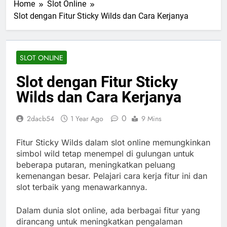
Home
Slot Online
Slot dengan Fitur Sticky Wilds dan Cara Kerjanya
SLOT ONLINE
Slot dengan Fitur Sticky
Wilds dan Cara Kerjanya
0
2dacb54
1 Year Ago
9 Mins
Fitur Sticky Wilds dalam slot online memungkinkan
simbol wild tetap menempel di gulungan untuk
beberapa putaran, meningkatkan peluang
kemenangan besar. Pelajari cara kerja fitur ini dan
slot terbaik yang menawarkannya.
Dalam dunia slot online, ada berbagai fitur yang
dirancang untuk meningkatkan pengalaman