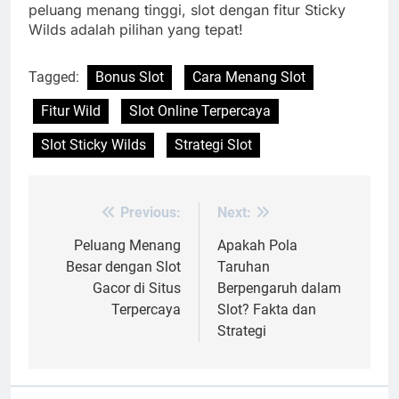
peluang menang tinggi, slot dengan fitur Sticky
Wilds adalah pilihan yang tepat!
Tagged:
Bonus Slot
Cara Menang Slot
Fitur Wild
Slot Online Terpercaya
Slot Sticky Wilds
Strategi Slot
Previous:
Next:
Post
navigation
Peluang Menang
Apakah Pola
Besar dengan Slot
Taruhan
Gacor di Situs
Berpengaruh dalam
Terpercaya
Slot? Fakta dan
Strategi