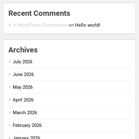
Recent Comments
A WordPress Commenter
on
Hello world!
Archives
July 2026
June 2026
May 2026
April 2026
March 2026
February 2026
January 2026