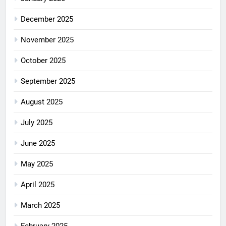
December 2025
November 2025
October 2025
September 2025
August 2025
July 2025
June 2025
May 2025
April 2025
March 2025
February 2025