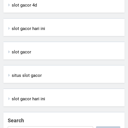
slot gacor 4d
slot gacor hari ini
slot gacor
situs slot gacor
slot gacor hari ini
Search