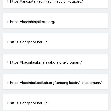
https://anggota.kadinkablimapuluhkota.org/
https://kadinbinjaikota.org/
situs slot gacor hari ini
https://kadintasikmalayakota.org/program/
https://kadinbekasikab.org/tentang-kadin/ketua-umum/
situs slot gacor hari ini