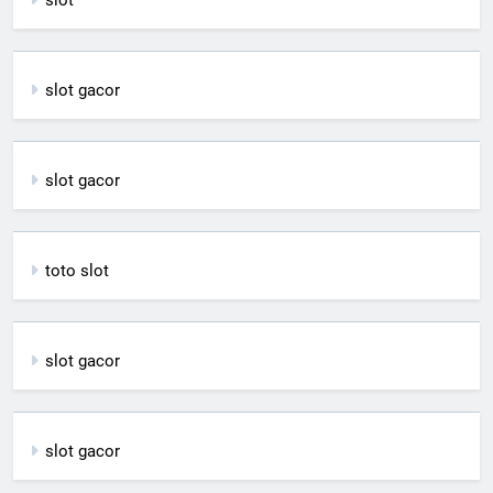
slot gacor
slot gacor
toto slot
slot gacor
slot gacor