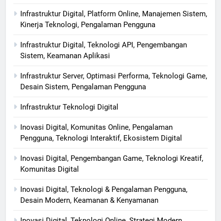
Infrastruktur Digital, Platform Online, Manajemen Sistem,
Kinerja Teknologi, Pengalaman Pengguna
Infrastruktur Digital, Teknologi API, Pengembangan
Sistem, Keamanan Aplikasi
Infrastruktur Server, Optimasi Performa, Teknologi Game,
Desain Sistem, Pengalaman Pengguna
Infrastruktur Teknologi Digital
Inovasi Digital, Komunitas Online, Pengalaman
Pengguna, Teknologi Interaktif, Ekosistem Digital
Inovasi Digital, Pengembangan Game, Teknologi Kreatif,
Komunitas Digital
Inovasi Digital, Teknologi & Pengalaman Pengguna,
Desain Modern, Keamanan & Kenyamanan
Inovasi Digital, Teknologi Online, Strategi Modern