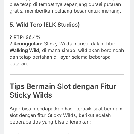
bisa tetap di tempatnya sepanjang durasi putaran
gratis, memberikan peluang besar untuk menang.
5. Wild Toro (ELK Studios)
?
RTP:
96.4%
?
Keunggulan:
Sticky Wilds muncul dalam fitur
Walking Wild
, di mana simbol wild akan berpindah
dan tetap bertahan di layar selama beberapa
putaran.
Tips Bermain Slot dengan Fitur
Sticky Wilds
Agar bisa mendapatkan hasil terbaik saat bermain
slot dengan fitur Sticky Wilds, berikut adalah
beberapa tips yang bisa diterapkan: