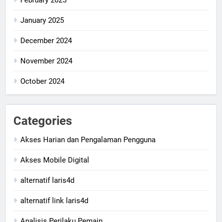
January 2025
December 2024
November 2024
October 2024
Categories
Akses Harian dan Pengalaman Pengguna
Akses Mobile Digital
alternatif laris4d
alternatif link laris4d
Analisis Perilaku Pemain