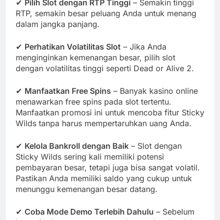
✔
Pilih Slot dengan RTP Tinggi
– Semakin tinggi
RTP, semakin besar peluang Anda untuk menang
dalam jangka panjang.
✔
Perhatikan Volatilitas Slot
– Jika Anda
menginginkan kemenangan besar, pilih slot
dengan volatilitas tinggi seperti Dead or Alive 2.
✔
Manfaatkan Free Spins
– Banyak kasino online
menawarkan free spins pada slot tertentu.
Manfaatkan promosi ini untuk mencoba fitur Sticky
Wilds tanpa harus mempertaruhkan uang Anda.
✔
Kelola Bankroll dengan Baik
– Slot dengan
Sticky Wilds sering kali memiliki potensi
pembayaran besar, tetapi juga bisa sangat volatil.
Pastikan Anda memiliki saldo yang cukup untuk
menunggu kemenangan besar datang.
✔
Coba Mode Demo Terlebih Dahulu
– Sebelum