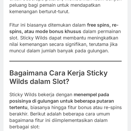
peluang bagi pemain untuk mendapatkan
kemenangan berturut-turut.
Fitur ini biasanya ditemukan dalam
free spins, re-
spins, atau mode bonus khusus
dalam permainan
slot. Sticky Wilds dapat membantu meningkatkan
nilai kemenangan secara signifikan, terutama jika
muncul dalam jumlah banyak pada gulungan.
Bagaimana Cara Kerja Sticky
Wilds dalam Slot?
Sticky Wilds bekerja dengan
menempel pada
posisinya di gulungan untuk beberapa putaran
tertentu
, biasanya hingga fitur bonus atau re-spins
berakhir. Berikut adalah beberapa cara umum
bagaimana fitur ini diimplementasikan dalam
berbagai slot: