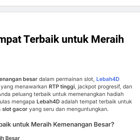
mpat Terbaik untuk Meraih
enangan besar
dalam permainan slot,
Lebah4D
yang menawarkan
RTP tinggi
, jackpot progresif, dan
Anda peluang terbaik untuk memenangkan hadiah
engulas mengapa
Lebah4D
adalah tempat terbaik untuk
n
slot gacor
yang seru dan menguntungkan.
baik untuk Meraih Kemenangan Besar?
ih Besar