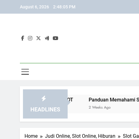
Skip
August 6, 2026
2:48:06 PM
to
content
Cyc
Temukan T
ur Utama EDWINSLOT
Panduan Memahami Sistem dan Fi
2 Weeks Ago
HEADLINES
Home
Judi Online, Slot Online, Hiburan
Slot G