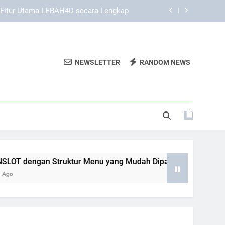
Fitur Utama LEBAH4D secara Lengkap
 Menu yang Mudah Dipahami Pengguna
 Menu yang Mudah Dipahami Pengguna
NEWSLETTER
RANDOM NEWS
 Sistem dan Fitur Utama EDWINSLOT
p Sehat Dan Aktif.
Fitur Utama LEBAH4D secara Lengkap
 Menu yang Mudah Dipahami Pengguna
 Menu yang Mudah Dipahami Pengguna
n Struktur Menu yang Mudah Dipahami Pengguna
LEBA
3 Wee