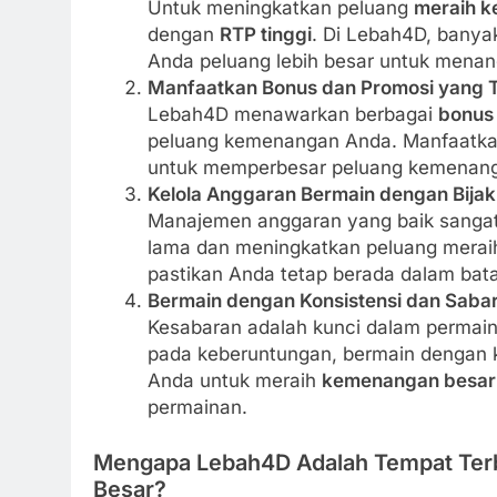
Untuk meningkatkan peluang
meraih k
dengan
RTP tinggi
. Di Lebah4D, banya
Anda peluang lebih besar untuk menan
Manfaatkan Bonus dan Promosi yang T
Lebah4D menawarkan berbagai
bonus
peluang kemenangan Anda. Manfaatk
untuk memperbesar peluang kemenang
Kelola Anggaran Bermain dengan Bijak
Manajemen anggaran yang baik sangat 
lama dan meningkatkan peluang meraih
pastikan Anda tetap berada dalam bata
Bermain dengan Konsistensi dan Saba
Kesabaran adalah kunci dalam permai
pada keberuntungan, bermain dengan k
Anda untuk meraih
kemenangan besar
permainan.
Mengapa Lebah4D Adalah Tempat Terb
Besar?