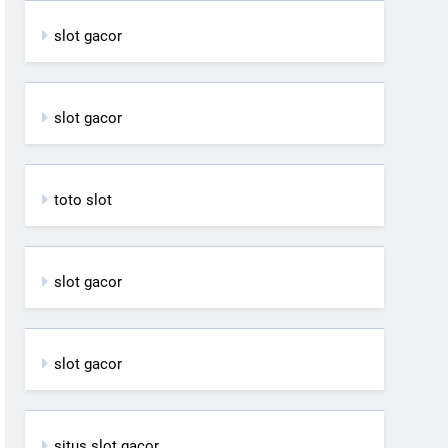
slot gacor
slot gacor
toto slot
slot gacor
slot gacor
situs slot gacor