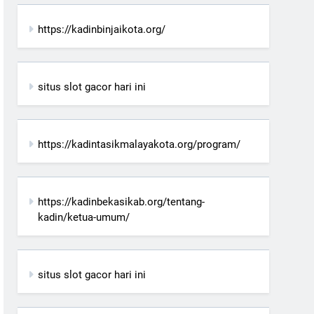
https://kadinbinjaikota.org/
situs slot gacor hari ini
https://kadintasikmalayakota.org/program/
https://kadinbekasikab.org/tentang-
kadin/ketua-umum/
situs slot gacor hari ini