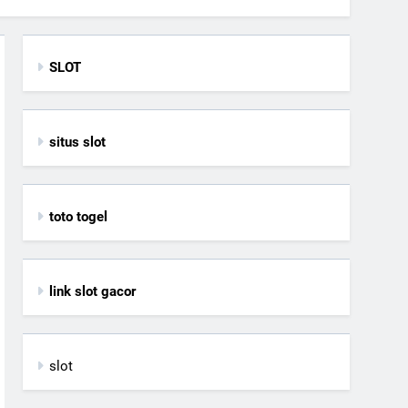
SLOT
situs slot
toto togel
link slot gacor
slot