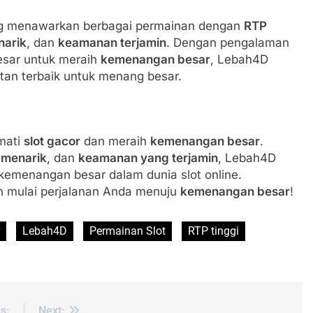
 menawarkan berbagai permainan dengan
RTP
narik
, dan
keamanan terjamin
. Dengan pengalaman
sar untuk meraih
kemenangan besar
, Lebah4D
an terbaik untuk menang besar.
mati
slot gacor
dan meraih
kemenangan besar
.
 menarik
, dan
keamanan yang terjamin
, Lebah4D
kemenangan besar dalam dunia slot online.
 mulai perjalanan Anda menuju
kemenangan besar
!
Lebah4D
Permainan Slot
RTP tinggi
s:
Next: