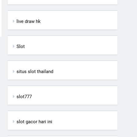
live draw hk
Slot
situs slot thailand
slot777
slot gacor hari ini