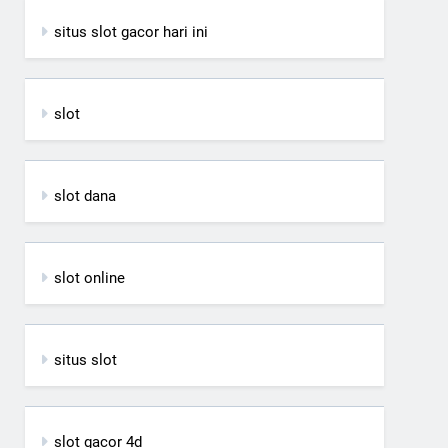
situs slot gacor hari ini
slot
slot dana
slot online
situs slot
slot gacor 4d