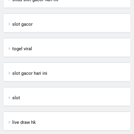
slot gacor
togel viral
slot gacor hari ini
slot
live draw hk