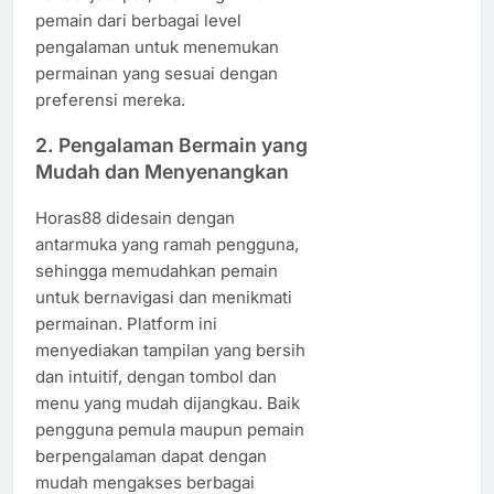
pemain dari berbagai level
pengalaman untuk menemukan
permainan yang sesuai dengan
preferensi mereka.
2.
Pengalaman Bermain yang
Mudah dan Menyenangkan
Horas88 didesain dengan
antarmuka yang ramah pengguna,
sehingga memudahkan pemain
untuk bernavigasi dan menikmati
permainan. Platform ini
menyediakan tampilan yang bersih
dan intuitif, dengan tombol dan
menu yang mudah dijangkau. Baik
pengguna pemula maupun pemain
berpengalaman dapat dengan
mudah mengakses berbagai