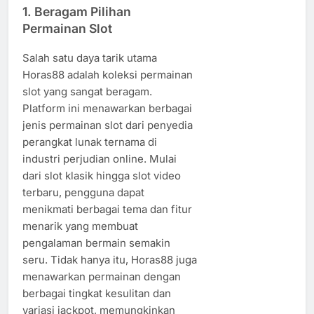
1.
Beragam Pilihan
Permainan Slot
Salah satu daya tarik utama
Horas88 adalah koleksi permainan
slot yang sangat beragam.
Platform ini menawarkan berbagai
jenis permainan slot dari penyedia
perangkat lunak ternama di
industri perjudian online. Mulai
dari slot klasik hingga slot video
terbaru, pengguna dapat
menikmati berbagai tema dan fitur
menarik yang membuat
pengalaman bermain semakin
seru. Tidak hanya itu, Horas88 juga
menawarkan permainan dengan
berbagai tingkat kesulitan dan
variasi jackpot, memungkinkan