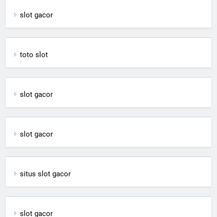
slot gacor
toto slot
slot gacor
slot gacor
situs slot gacor
slot gacor