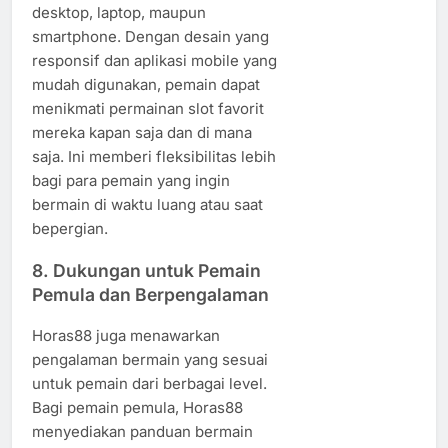
desktop, laptop, maupun
smartphone. Dengan desain yang
responsif dan aplikasi mobile yang
mudah digunakan, pemain dapat
menikmati permainan slot favorit
mereka kapan saja dan di mana
saja. Ini memberi fleksibilitas lebih
bagi para pemain yang ingin
bermain di waktu luang atau saat
bepergian.
8.
Dukungan untuk Pemain
Pemula dan Berpengalaman
Horas88 juga menawarkan
pengalaman bermain yang sesuai
untuk pemain dari berbagai level.
Bagi pemain pemula, Horas88
menyediakan panduan bermain