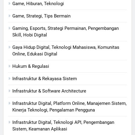
Game, Hiburan, Teknologi
Game, Strategi, Tips Bermain
Gaming, Esports, Strategi Permainan, Pengembangan
Skill, Hobi Digital
Gaya Hidup Digital, Teknologi Mahasiswa, Komunitas
Online, Edukasi Digital
Hukum & Regulasi
Infrastruktur & Rekayasa Sistem
Infrastruktur & Software Architecture
Infrastruktur Digital, Platform Online, Manajemen Sistem,
Kinerja Teknologi, Pengalaman Pengguna
Infrastruktur Digital, Teknologi API, Pengembangan
Sistem, Keamanan Aplikasi