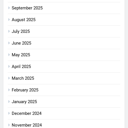
September 2025
August 2025
July 2025
June 2025
May 2025
April 2025
March 2025
February 2025
January 2025
December 2024
November 2024