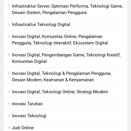
Infrastruktur Server, Optimasi Performa, Teknologi Game,
Desain Sistem, Pengalaman Pengguna
Infrastruktur Teknologi Digital
Inovasi Digital, Komunitas Online, Pengalaman
Pengguna, Teknologi Interaktif, Ekosistem Digital
Inovasi Digital, Pengembangan Game, Teknologi Kreatif,
Komunitas Digital
Inovasi Digital, Teknologi & Pengalaman Pengguna,
Desain Modern, Keamanan & Kenyamanan
Inovasi Digital, Teknologi Online, Strategi Modern
Inovasi Taruhan
Inovasi Teknologi
Judi Online