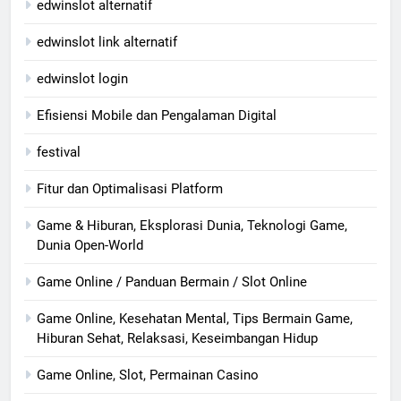
edwinslot alternatif
edwinslot link alternatif
edwinslot login
Efisiensi Mobile dan Pengalaman Digital
festival
Fitur dan Optimalisasi Platform
Game & Hiburan, Eksplorasi Dunia, Teknologi Game,
Dunia Open-World
Game Online / Panduan Bermain / Slot Online
Game Online, Kesehatan Mental, Tips Bermain Game,
Hiburan Sehat, Relaksasi, Keseimbangan Hidup
Game Online, Slot, Permainan Casino