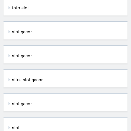
toto slot
slot gacor
slot gacor
situs slot gacor
slot gacor
slot