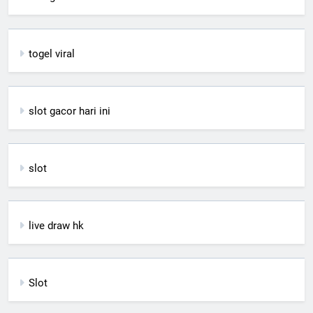
togel viral
slot gacor hari ini
slot
live draw hk
Slot