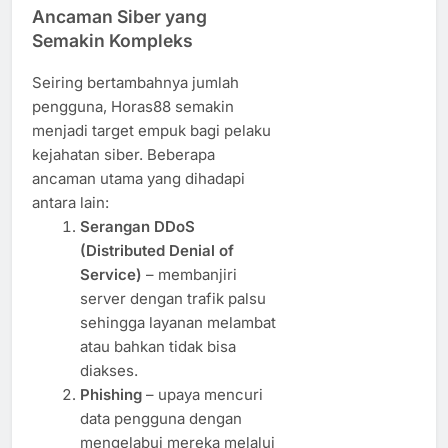
Ancaman Siber yang
Semakin Kompleks
Seiring bertambahnya jumlah
pengguna, Horas88 semakin
menjadi target empuk bagi pelaku
kejahatan siber. Beberapa
ancaman utama yang dihadapi
antara lain:
Serangan DDoS
(Distributed Denial of
Service)
– membanjiri
server dengan trafik palsu
sehingga layanan melambat
atau bahkan tidak bisa
diakses.
Phishing
– upaya mencuri
data pengguna dengan
mengelabui mereka melalui