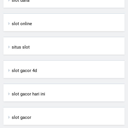
slot dana
slot online
situs slot
slot gacor 4d
slot gacor hari ini
slot gacor