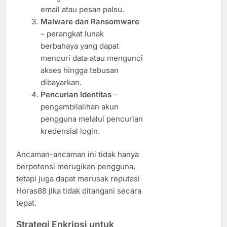
email atau pesan palsu.
Malware dan Ransomware
– perangkat lunak
berbahaya yang dapat
mencuri data atau mengunci
akses hingga tebusan
dibayarkan.
Pencurian Identitas
–
pengambilalihan akun
pengguna melalui pencurian
kredensial login.
Ancaman-ancaman ini tidak hanya
berpotensi merugikan pengguna,
tetapi juga dapat merusak reputasi
Horas88 jika tidak ditangani secara
tepat.
Strategi Enkripsi untuk