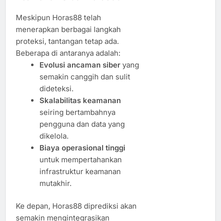
Meskipun Horas88 telah
menerapkan berbagai langkah
proteksi, tantangan tetap ada.
Beberapa di antaranya adalah:
Evolusi ancaman siber
yang
semakin canggih dan sulit
dideteksi.
Skalabilitas keamanan
seiring bertambahnya
pengguna dan data yang
dikelola.
Biaya operasional tinggi
untuk mempertahankan
infrastruktur keamanan
mutakhir.
Ke depan, Horas88 diprediksi akan
semakin mengintegrasikan