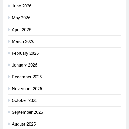
June 2026
May 2026
April 2026
March 2026
February 2026
January 2026
December 2025
November 2025
October 2025
September 2025
August 2025