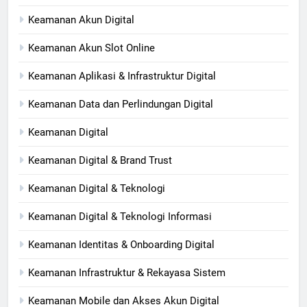
Keamanan Akun Digital
Keamanan Akun Slot Online
Keamanan Aplikasi & Infrastruktur Digital
Keamanan Data dan Perlindungan Digital
Keamanan Digital
Keamanan Digital & Brand Trust
Keamanan Digital & Teknologi
Keamanan Digital & Teknologi Informasi
Keamanan Identitas & Onboarding Digital
Keamanan Infrastruktur & Rekayasa Sistem
Keamanan Mobile dan Akses Akun Digital