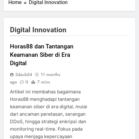
Home
Digital Innovation
Digital Innovation
Horas88 dan Tantangan
Keamanan Siber di Era
Digital
2dacb54
11 months
ago
0
7 mins
Artikel ini membahas bagaimana
Horas88 menghadapi tantangan
keamanan siber di era digital, mulai
dari ancaman peretasan, serangan
DDoS, hingga strategi enkripsi dan
monitoring real-time. Fokus pada
upaya menjaga kepercayaan