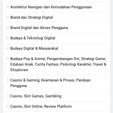
Arsitektur Navigasi dan Kemudahan Penggunaan
Brand dan Strategi Digital
Brand Digital dan Akses Pengguna
Budaya & Teknologi Digital
Budaya Digital & Masyarakat
Budaya Pop & Anime, Pengembangan Diri, Strategi Game,
Edukasi Anak, Cerita Fantasi, Psikologi Karakter, Travel &
Eksplorasi
Casino & Gaming, Keamanan & Privasi, Panduan
Pengguna
Casino, Slot Games, Gambling
Casino, Slot Online, Review Platform