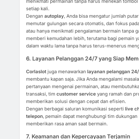
menikmati permainan tanpa harus menekan tombol 
setiap kali.
Dengan
autoplay
, Anda bisa mengatur jumlah putar
memutar gulungan secara otomatis, dan fokus pada
atau hanya menikmati pengalaman bermain tanpa ga
memberi kemudahan lebih, terutama bagi pemain y
dalam waktu lama tanpa harus terus-menerus meng
6.
Layanan Pelanggan 24/7 yang Siap Me
Corlaslot
juga menawarkan
layanan pelanggan 24
membantu kapan saja. Jika Anda mengalami masalah
pertanyaan mengenai permainan, atau membutuhkan
transaksi, tim
customer service
yang ramah dan pro
memberikan solusi dengan cepat dan efisien.
Dengan berbagai saluran komunikasi seperti
live c
telepon
, pemain dapat menghubungi tim dukungan 
memberikan rasa aman saat bermain.
7.
Keamanan dan Kepercayaan Terjamin