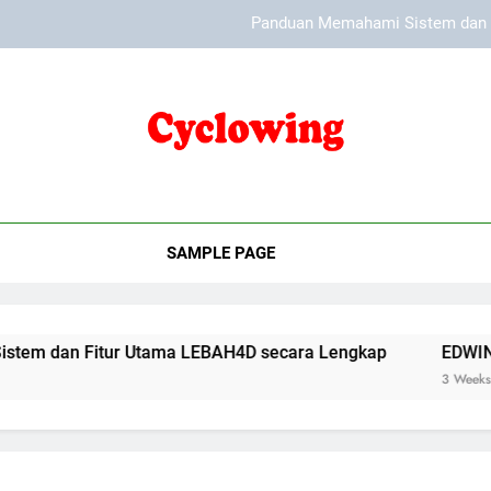
Panduan Memahami Sistem dan 
EDWINSLOT dengan Struktur
LEBAH4D dengan Struktur
Panduan Memahami
lowing
ips Bersepeda Dan Kesehatan Dari Cyclowing. Untuk Gaya Hidu
Panduan Memahami Sistem dan 
SAMPLE PAGE
EDWINSLOT dengan Struktur
LEBAH4D dengan Struktur
tur Utama LEBAH4D secara Lengkap
EDWINSLOT dengan
3 Weeks Ago