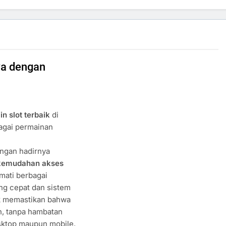
aya dengan
 slot terbaik
di
gai permainan
ngan hadirnya
kemudahan akses
mati berbagai
ang cepat dan sistem
tuk memastikan bahwa
, tanpa hambatan
desktop maupun mobile.