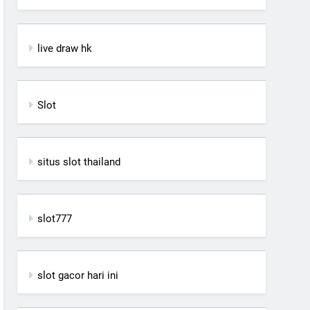
live draw hk
Slot
situs slot thailand
slot777
slot gacor hari ini