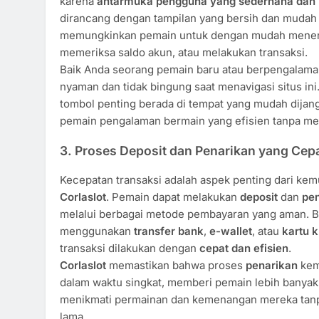
karena
antarmuka pengguna yang sederhana dan in
dirancang dengan tampilan yang bersih dan mudah 
memungkinkan pemain untuk dengan mudah mene
memeriksa saldo akun, atau melakukan transaksi.
Baik Anda seorang pemain baru atau berpengalama
nyaman dan tidak bingung saat menavigasi situs i
tombol penting berada di tempat yang mudah dija
pemain pengalaman bermain yang efisien tanpa m
3.
Proses Deposit dan Penarikan yang Cep
Kecepatan transaksi adalah aspek penting dari ke
Corlaslot
. Pemain dapat melakukan
deposit
dan
pe
melalui berbagai metode pembayaran yang aman. B
menggunakan
transfer bank
,
e-wallet
, atau
kartu k
transaksi dilakukan dengan
cepat dan efisien
.
Corlaslot
memastikan bahwa proses
penarikan
kem
dalam waktu singkat, memberi pemain lebih banyak
menikmati permainan dan kemenangan mereka tan
lama.