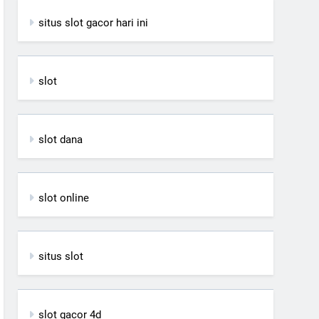
situs slot gacor hari ini
slot
slot dana
slot online
situs slot
slot gacor 4d