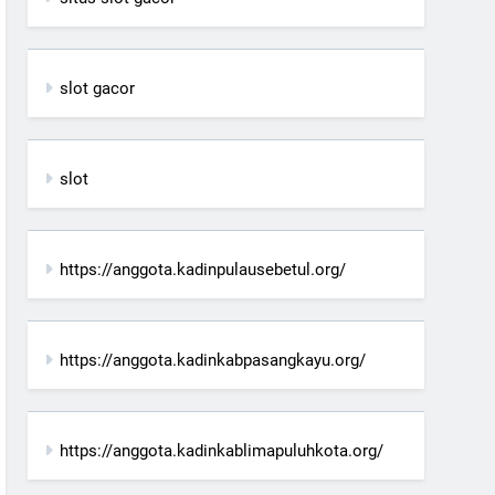
slot gacor
slot
https://anggota.kadinpulausebetul.org/
https://anggota.kadinkabpasangkayu.org/
https://anggota.kadinkablimapuluhkota.org/