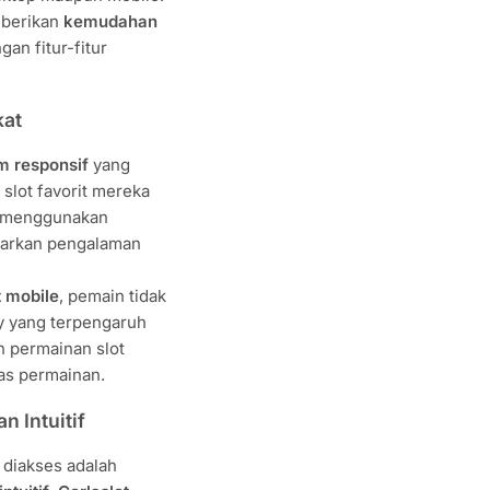
berikan
kemudahan
an fitur-fitur
kat
m responsif
yang
lot favorit mereka
a menggunakan
rkan pengalaman
 mobile
, pemain tidak
ay yang terpengaruh
n permainan slot
tas permainan.
 Intuitif
diakses adalah