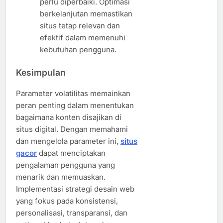
perlu diperbaiki. Optimasi
berkelanjutan memastikan
situs tetap relevan dan
efektif dalam memenuhi
kebutuhan pengguna.
Kesimpulan
Parameter volatilitas memainkan
peran penting dalam menentukan
bagaimana konten disajikan di
situs digital. Dengan memahami
dan mengelola parameter ini,
situs
gacor
dapat menciptakan
pengalaman pengguna yang
menarik dan memuaskan.
Implementasi strategi desain web
yang fokus pada konsistensi,
personalisasi, transparansi, dan