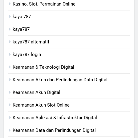
Kasino, Slot, Permainan Online
kaya 787
kaya787
kaya787 alternatif
kaya787 login
Keamanan & Teknologi Digital
Keamanan Akun dan Perlindungan Data Digital
Keamanan Akun Digital
Keamanan Akun Slot Online
Keamanan Aplikasi & Infrastruktur Digital
Keamanan Data dan Perlindungan Digital