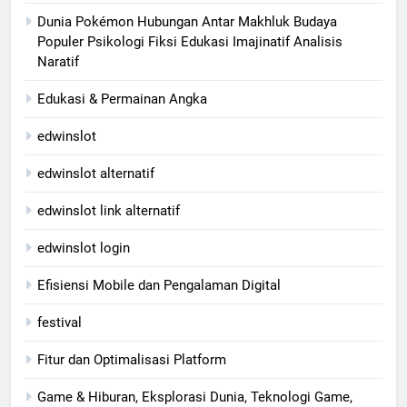
Dunia Pokémon Hubungan Antar Makhluk Budaya
Populer Psikologi Fiksi Edukasi Imajinatif Analisis
Naratif
Edukasi & Permainan Angka
edwinslot
edwinslot alternatif
edwinslot link alternatif
edwinslot login
Efisiensi Mobile dan Pengalaman Digital
festival
Fitur dan Optimalisasi Platform
Game & Hiburan, Eksplorasi Dunia, Teknologi Game,