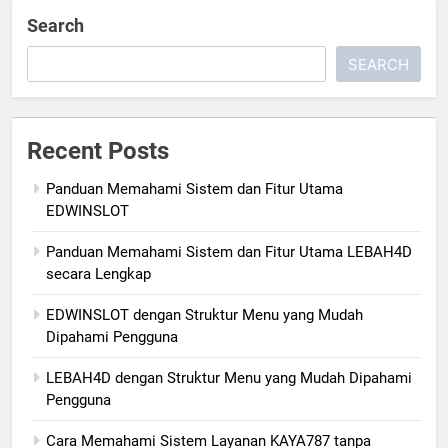
Search
SEARCH
Recent Posts
Panduan Memahami Sistem dan Fitur Utama
EDWINSLOT
Panduan Memahami Sistem dan Fitur Utama LEBAH4D
secara Lengkap
EDWINSLOT dengan Struktur Menu yang Mudah
Dipahami Pengguna
LEBAH4D dengan Struktur Menu yang Mudah Dipahami
Pengguna
Cara Memahami Sistem Layanan KAYA787 tanpa