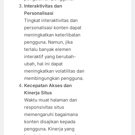
Interaktivitas dan
Personalisasi
Tingkat interaktivitas dan
personalisasi konten dapat
meningkatkan keterlibatan
pengguna. Namun, jika
terlalu banyak elemen
interaktif yang berubah-
ubah, hal ini dapat
meningkatkan volatilitas dan
membingungkan pengguna.
Kecepatan Akses dan
Kinerja Situs
Waktu muat halaman dan
responsivitas situs
memengaruhi bagaimana
konten disajikan kepada
pengguna. Kinerja yang