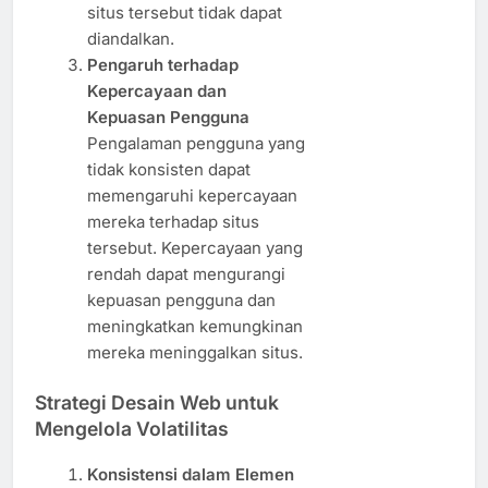
situs tersebut tidak dapat
diandalkan.
Pengaruh terhadap
Kepercayaan dan
Kepuasan Pengguna
Pengalaman pengguna yang
tidak konsisten dapat
memengaruhi kepercayaan
mereka terhadap situs
tersebut. Kepercayaan yang
rendah dapat mengurangi
kepuasan pengguna dan
meningkatkan kemungkinan
mereka meninggalkan situs.
Strategi Desain Web untuk
Mengelola Volatilitas
Konsistensi dalam Elemen