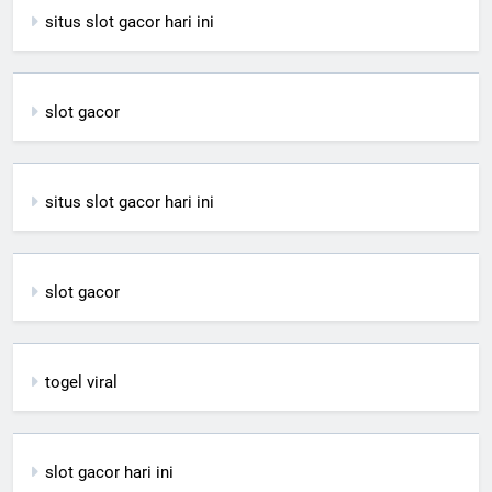
situs slot gacor hari ini
slot gacor
situs slot gacor hari ini
slot gacor
togel viral
slot gacor hari ini