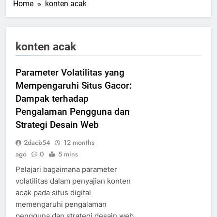
Home
konten acak
konten acak
Parameter Volatilitas yang
Mempengaruhi Situs Gacor:
Dampak terhadap
Pengalaman Pengguna dan
Strategi Desain Web
2dacb54
12 months
ago
0
5 mins
Pelajari bagaimana parameter
volatilitas dalam penyajian konten
acak pada situs digital
memengaruhi pengalaman
pengguna dan strategi desain web