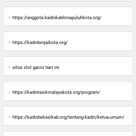
https://anggota.kadinkablimapuluhkota.org/
https://kadinbinjaikota.org/
situs slot gacor hari ini
https://kadintasikmalayakota.org/program/
https://kadinbekasikab.org/tentang-kadin/ketua-umum/