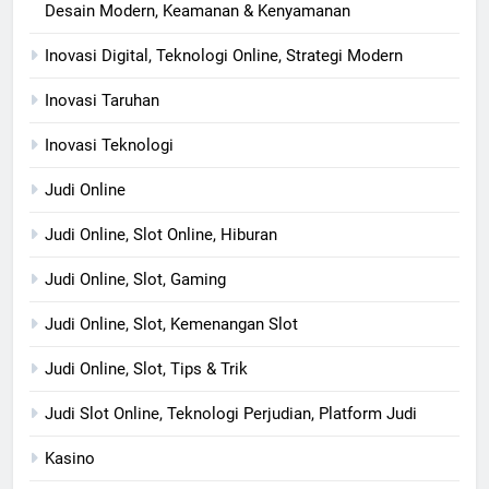
Desain Modern, Keamanan & Kenyamanan
Inovasi Digital, Teknologi Online, Strategi Modern
Inovasi Taruhan
Inovasi Teknologi
Judi Online
Judi Online, Slot Online, Hiburan
Judi Online, Slot, Gaming
Judi Online, Slot, Kemenangan Slot
Judi Online, Slot, Tips & Trik
Judi Slot Online, Teknologi Perjudian, Platform Judi
Kasino