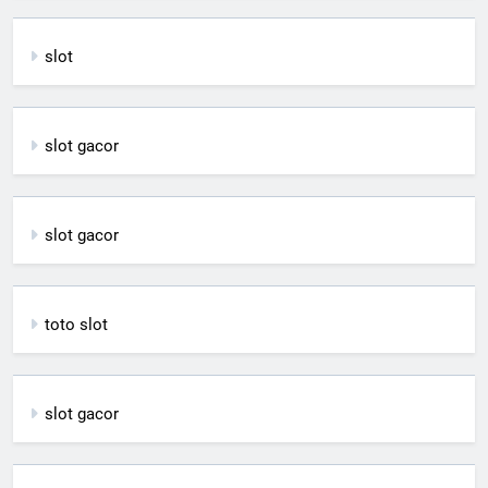
slot
slot gacor
slot gacor
toto slot
slot gacor