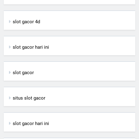
slot gacor 4d
slot gacor hari ini
slot gacor
situs slot gacor
slot gacor hari ini