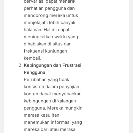
bervariasi dapat menarik
perhatian pengguna dan
mendorong mereka untuk
menjelajahi lebih banyak
halaman. Hal ini dapat
meningkatkan waktu yang
dihabiskan di situs dan
frekuensi kunjungan
kembali.
Kebingungan dan Frustrasi
Pengguna
Perubahan yang tidak
konsisten dalam penyajian
konten dapat menyebabkan
kebingungan di kalangan
pengguna. Mereka mungkin
merasa kesulitan
menemukan informasi yang
mereka cari atau merasa