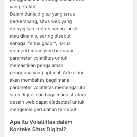
yang efektif.
Dalam dunia digital yang terus
berkembang, situs web yang
menyajikan konten secara acak
atau dinamis, sering disebut
sebagai “situs gacor”, harus
mempertimbangkan berbagai
parameter volatilitas untuk
memastikan pengalaman
pengguna yang optimal. Artikel ini
akan membahas bagaimana
parameter volatilitas memengaruhi
situs digital dan bagaimana strategi
desain web dapat diadaptasi untuk
mengelola perubahan tersebut.
Apa Itu Volatilitas dalam
Konteks Situs Digital?