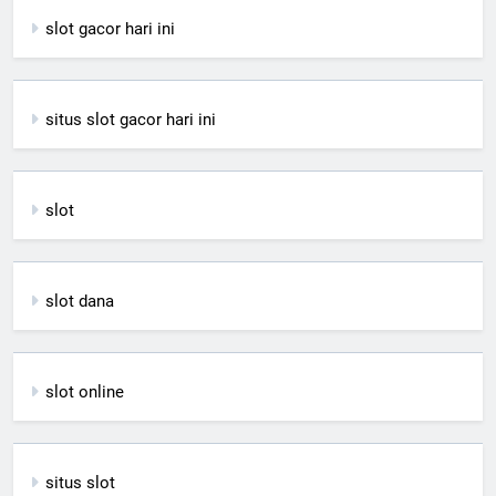
slot gacor hari ini
situs slot gacor hari ini
slot
slot dana
slot online
situs slot