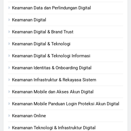
Keamanan Data dan Perlindungan Digital
Keamanan Digital
Keamanan Digital & Brand Trust
Keamanan Digital & Teknologi
Keamanan Digital & Teknologi Informasi
Keamanan Identitas & Onboarding Digital
Keamanan Infrastruktur & Rekayasa Sistem
Keamanan Mobile dan Akses Akun Digital
Keamanan Mobile Panduan Login Proteksi Akun Digital
Keamanan Online
Keamanan Teknologi & Infrastruktur Digital