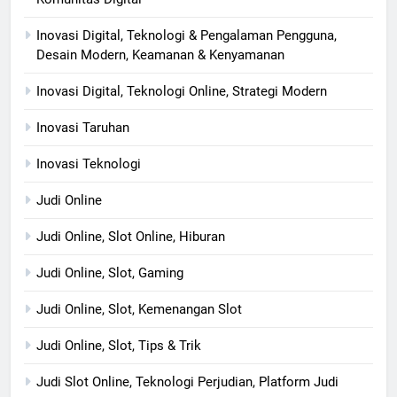
Inovasi Digital, Teknologi & Pengalaman Pengguna,
Desain Modern, Keamanan & Kenyamanan
Inovasi Digital, Teknologi Online, Strategi Modern
Inovasi Taruhan
Inovasi Teknologi
Judi Online
Judi Online, Slot Online, Hiburan
Judi Online, Slot, Gaming
Judi Online, Slot, Kemenangan Slot
Judi Online, Slot, Tips & Trik
Judi Slot Online, Teknologi Perjudian, Platform Judi