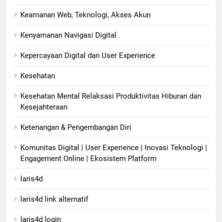
Keamanan Web, Teknologi, Akses Akun
Kenyamanan Navigasi Digital
Kepercayaan Digital dan User Experience
Kesehatan
Kesehatan Mental Relaksasi Produktivitas Hiburan dan
Kesejahteraan
Ketenangan & Pengembangan Diri
Komunitas Digital | User Experience | Inovasi Teknologi |
Engagement Online | Ekosistem Platform
laris4d
laris4d link alternatif
laris4d login