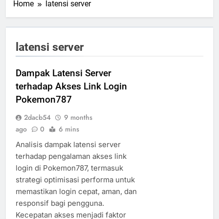
Home
latensi server
latensi server
Dampak Latensi Server
terhadap Akses Link Login
Pokemon787
2dacb54
9 months
ago
0
6 mins
Analisis dampak latensi server
terhadap pengalaman akses link
login di Pokemon787, termasuk
strategi optimisasi performa untuk
memastikan login cepat, aman, dan
responsif bagi pengguna.
Kecepatan akses menjadi faktor