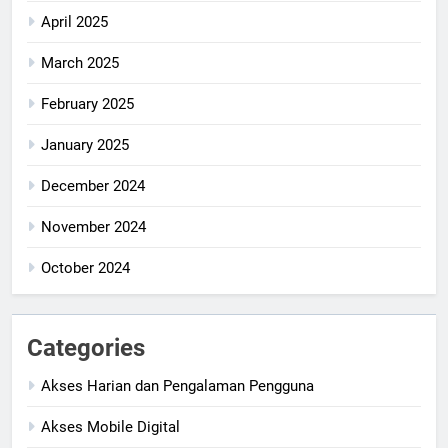
April 2025
March 2025
February 2025
January 2025
December 2024
November 2024
October 2024
Categories
Akses Harian dan Pengalaman Pengguna
Akses Mobile Digital