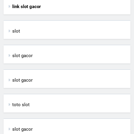
link slot gacor
slot
slot gacor
slot gacor
toto slot
slot gacor