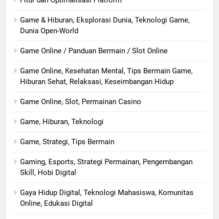
Game & Hiburan, Eksplorasi Dunia, Teknologi Game,
Dunia Open-World
Game Online / Panduan Bermain / Slot Online
Game Online, Kesehatan Mental, Tips Bermain Game,
Hiburan Sehat, Relaksasi, Keseimbangan Hidup
Game Online, Slot, Permainan Casino
Game, Hiburan, Teknologi
Game, Strategi, Tips Bermain
Gaming, Esports, Strategi Permainan, Pengembangan
Skill, Hobi Digital
Gaya Hidup Digital, Teknologi Mahasiswa, Komunitas
Online, Edukasi Digital