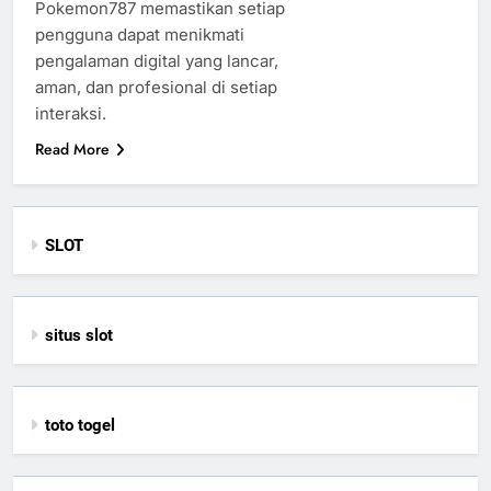
Pokemon787 memastikan setiap
pengguna dapat menikmati
pengalaman digital yang lancar,
aman, dan profesional di setiap
interaksi.
Read More
SLOT
situs slot
toto togel