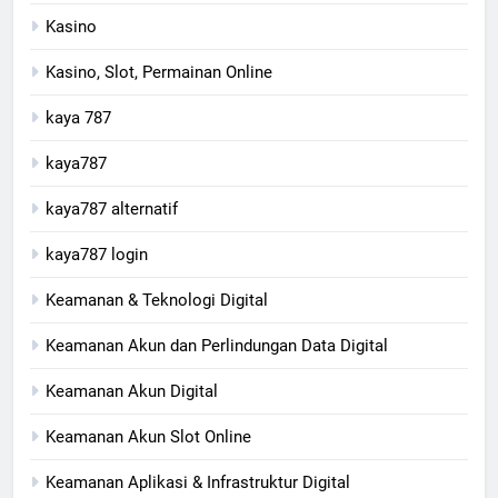
Kasino
Kasino, Slot, Permainan Online
kaya 787
kaya787
kaya787 alternatif
kaya787 login
Keamanan & Teknologi Digital
Keamanan Akun dan Perlindungan Data Digital
Keamanan Akun Digital
Keamanan Akun Slot Online
Keamanan Aplikasi & Infrastruktur Digital