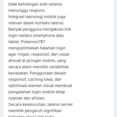
tidak kehilangan arah selama
menunggu respons.
Integrasi teknologi mobile juga
relevan dalam konteks latensi.
Banyak pengguna mengakses link
login melalui smartphone atau
tablet. Pokemon787
mengoptimalkan halaman login
agar ringan, responsif, dan cepat
dimuat di jaringan mobile, yang
secara alami memiliki variabilitas
kecepatan. Penggunaan desain
responsif, caching lokal, dan
optimisasi elemen visual membuat
pengalaman login mobile tetap
nyaman dan efisien.
Secara keseluruhan, latensi server
memiliki pengaruh signifikan
terhadap akses link login