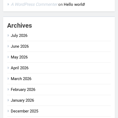
A WordPress Commenter
on
Hello world!
Archives
July 2026
June 2026
May 2026
April 2026
March 2026
February 2026
January 2026
December 2025