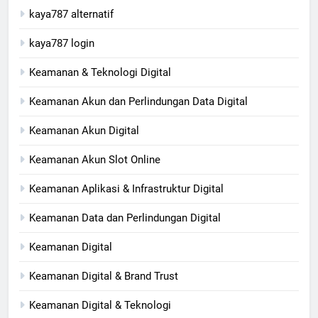
kaya787 alternatif
kaya787 login
Keamanan & Teknologi Digital
Keamanan Akun dan Perlindungan Data Digital
Keamanan Akun Digital
Keamanan Akun Slot Online
Keamanan Aplikasi & Infrastruktur Digital
Keamanan Data dan Perlindungan Digital
Keamanan Digital
Keamanan Digital & Brand Trust
Keamanan Digital & Teknologi