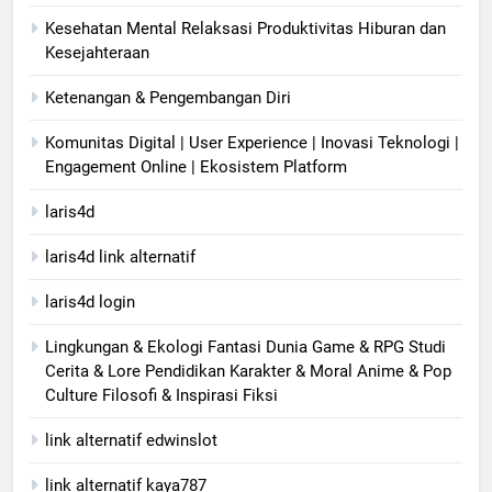
Kesehatan Mental Relaksasi Produktivitas Hiburan dan
Kesejahteraan
Ketenangan & Pengembangan Diri
Komunitas Digital | User Experience | Inovasi Teknologi |
Engagement Online | Ekosistem Platform
laris4d
laris4d link alternatif
laris4d login
Lingkungan & Ekologi Fantasi Dunia Game & RPG Studi
Cerita & Lore Pendidikan Karakter & Moral Anime & Pop
Culture Filosofi & Inspirasi Fiksi
link alternatif edwinslot
link alternatif kaya787