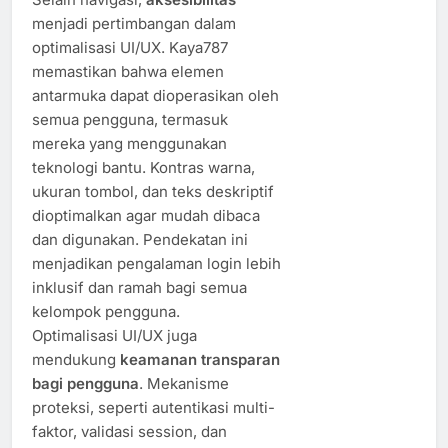
menjadi pertimbangan dalam
optimalisasi UI/UX. Kaya787
memastikan bahwa elemen
antarmuka dapat dioperasikan oleh
semua pengguna, termasuk
mereka yang menggunakan
teknologi bantu. Kontras warna,
ukuran tombol, dan teks deskriptif
dioptimalkan agar mudah dibaca
dan digunakan. Pendekatan ini
menjadikan pengalaman login lebih
inklusif dan ramah bagi semua
kelompok pengguna.
Optimalisasi UI/UX juga
mendukung
keamanan transparan
bagi pengguna
. Mekanisme
proteksi, seperti autentikasi multi-
faktor, validasi session, dan