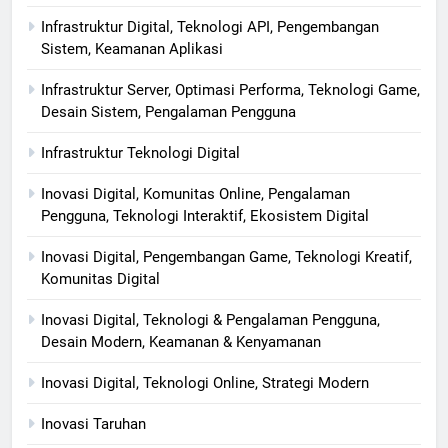
Infrastruktur Digital, Teknologi API, Pengembangan
Sistem, Keamanan Aplikasi
Infrastruktur Server, Optimasi Performa, Teknologi Game,
Desain Sistem, Pengalaman Pengguna
Infrastruktur Teknologi Digital
Inovasi Digital, Komunitas Online, Pengalaman
Pengguna, Teknologi Interaktif, Ekosistem Digital
Inovasi Digital, Pengembangan Game, Teknologi Kreatif,
Komunitas Digital
Inovasi Digital, Teknologi & Pengalaman Pengguna,
Desain Modern, Keamanan & Kenyamanan
Inovasi Digital, Teknologi Online, Strategi Modern
Inovasi Taruhan