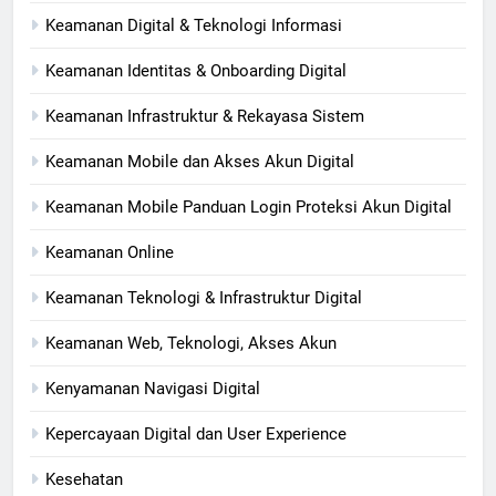
Keamanan Digital & Teknologi Informasi
Keamanan Identitas & Onboarding Digital
Keamanan Infrastruktur & Rekayasa Sistem
Keamanan Mobile dan Akses Akun Digital
Keamanan Mobile Panduan Login Proteksi Akun Digital
Keamanan Online
Keamanan Teknologi & Infrastruktur Digital
Keamanan Web, Teknologi, Akses Akun
Kenyamanan Navigasi Digital
Kepercayaan Digital dan User Experience
Kesehatan