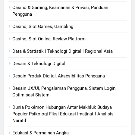
Casino & Gaming, Keamanan & Privasi, Panduan
Pengguna
Casino, Slot Games, Gambling
Casino, Slot Online, Review Platform
Data & Statistik | Teknologi Digital | Regional Asia
Desain & Teknologi Digital
Desain Produk Digital, Aksesibilitas Pengguna
Desain UX/UI, Pengalaman Pengguna, Sistem Login,
Optimisasi Sistem
Dunia Pokémon Hubungan Antar Makhluk Budaya
Populer Psikologi Fiksi Edukasi Imajinatif Analisis
Naratif
Edukasi & Permainan Angka