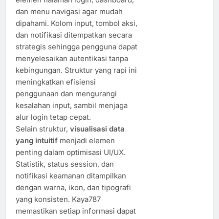
dan menu navigasi agar mudah
dipahami. Kolom input, tombol aksi,
dan notifikasi ditempatkan secara
strategis sehingga pengguna dapat
menyelesaikan autentikasi tanpa
kebingungan. Struktur yang rapi ini
meningkatkan efisiensi
penggunaan dan mengurangi
kesalahan input, sambil menjaga
alur login tetap cepat.
Selain struktur,
visualisasi data
yang intuitif
menjadi elemen
penting dalam optimisasi UI/UX.
Statistik, status session, dan
notifikasi keamanan ditampilkan
dengan warna, ikon, dan tipografi
yang konsisten. Kaya787
memastikan setiap informasi dapat