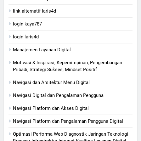
link alternatif laris4d
login kaya787
login laris4d
Manajemen Layanan Digital
Motivasi & Inspirasi, Kepemimpinan, Pengembangan
Pribadi, Strategi Sukses, Mindset Positif
Navigasi dan Arsitektur Menu Digital
Navigasi Digital dan Pengalaman Pengguna
Navigasi Platform dan Akses Digital
Navigasi Platform dan Pengalaman Pengguna Digital
Optimasi Performa Web Diagnostik Jaringan Teknologi
Browser Infrastruktur Internet Kualitas Layanan Digital