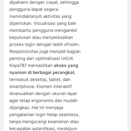
dipahami dengan cepat, sehingga
pengguna dapat segera
menindaklanjuti aktivitas yang
diperlukan. Visualisasi yang baik
membantu pengguna mengambil
keputusan atau menyelesaikan
proses login dengan lebih efisien.
Responsivitas juga menjadi bagian
penting dari optimalisasi UI/UX.
Kaya787 memastikan
akses yang
nyaman di berbagai perangkat
,
termasuk desktop, tablet, dan
smartphone. Elemen interaktif
disesuaikan dengan ukuran layar
agar tetap ergonomis dan mudah
dijangkau. Hal ini menjaga
pengalaman login tetap seamless,
tanpa mengurangi keamanan atau
kecepatan autentikasi, meskipun