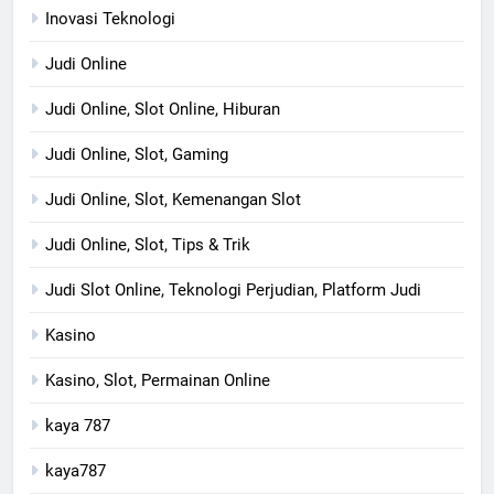
Inovasi Teknologi
Judi Online
Judi Online, Slot Online, Hiburan
Judi Online, Slot, Gaming
Judi Online, Slot, Kemenangan Slot
Judi Online, Slot, Tips & Trik
Judi Slot Online, Teknologi Perjudian, Platform Judi
Kasino
Kasino, Slot, Permainan Online
kaya 787
kaya787