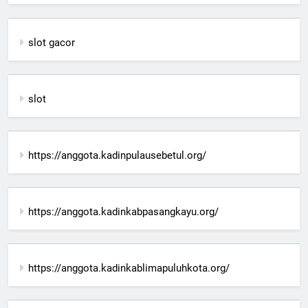
slot gacor
slot
https://anggota.kadinpulausebetul.org/
https://anggota.kadinkabpasangkayu.org/
https://anggota.kadinkablimapuluhkota.org/