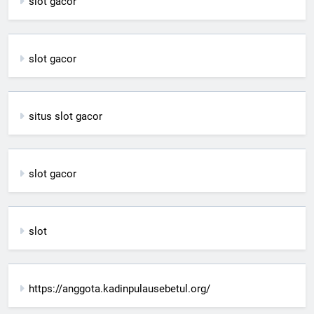
slot gacor
slot gacor
situs slot gacor
slot gacor
slot
https://anggota.kadinpulausebetul.org/