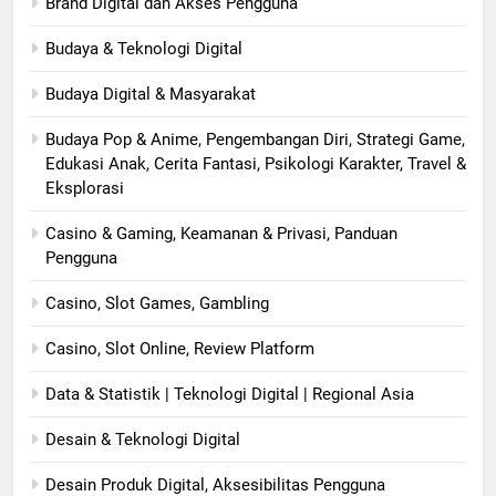
Brand Digital dan Akses Pengguna
Budaya & Teknologi Digital
Budaya Digital & Masyarakat
Budaya Pop & Anime, Pengembangan Diri, Strategi Game,
Edukasi Anak, Cerita Fantasi, Psikologi Karakter, Travel &
Eksplorasi
Casino & Gaming, Keamanan & Privasi, Panduan
Pengguna
Casino, Slot Games, Gambling
Casino, Slot Online, Review Platform
Data & Statistik | Teknologi Digital | Regional Asia
Desain & Teknologi Digital
Desain Produk Digital, Aksesibilitas Pengguna