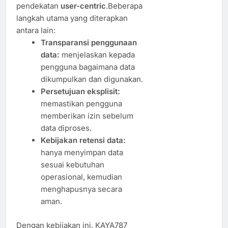
pendekatan
user-centric
.Beberapa
langkah utama yang diterapkan
antara lain:
Transparansi penggunaan
data:
menjelaskan kepada
pengguna bagaimana data
dikumpulkan dan digunakan.
Persetujuan eksplisit:
memastikan pengguna
memberikan izin sebelum
data diproses.
Kebijakan retensi data:
hanya menyimpan data
sesuai kebutuhan
operasional, kemudian
menghapusnya secara
aman.
Dengan kebijakan ini, KAYA787