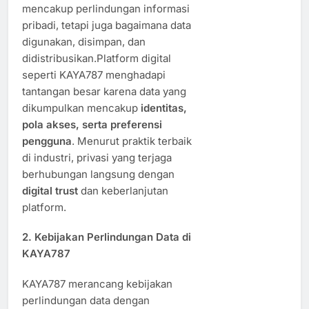
mencakup perlindungan informasi
pribadi, tetapi juga bagaimana data
digunakan, disimpan, dan
didistribusikan.Platform digital
seperti KAYA787 menghadapi
tantangan besar karena data yang
dikumpulkan mencakup
identitas,
pola akses, serta preferensi
pengguna
. Menurut praktik terbaik
di industri, privasi yang terjaga
berhubungan langsung dengan
digital trust
dan keberlanjutan
platform.
2. Kebijakan Perlindungan Data di
KAYA787
KAYA787 merancang kebijakan
perlindungan data dengan