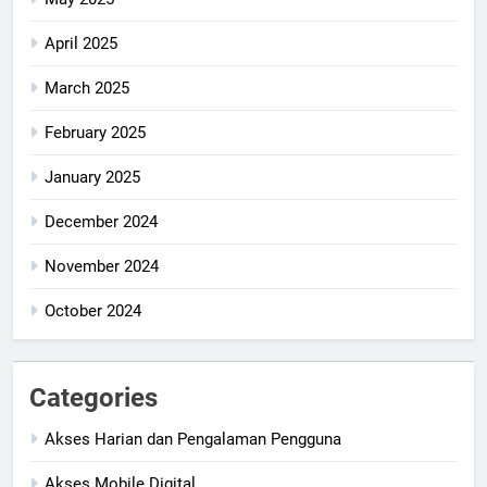
April 2025
March 2025
February 2025
January 2025
December 2024
November 2024
October 2024
Categories
Akses Harian dan Pengalaman Pengguna
Akses Mobile Digital