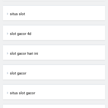
situs slot
slot gacor 4d
slot gacor hari ini
slot gacor
situs slot gacor