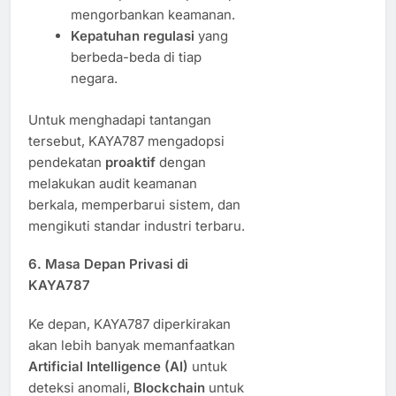
mengorbankan keamanan.
Kepatuhan regulasi
yang
berbeda-beda di tiap
negara.
Untuk menghadapi tantangan
tersebut, KAYA787 mengadopsi
pendekatan
proaktif
dengan
melakukan audit keamanan
berkala, memperbarui sistem, dan
mengikuti standar industri terbaru.
6. Masa Depan Privasi di
KAYA787
Ke depan, KAYA787 diperkirakan
akan lebih banyak memanfaatkan
Artificial Intelligence (AI)
untuk
deteksi anomali,
Blockchain
untuk