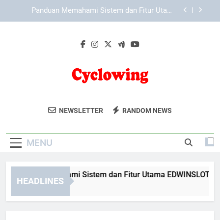
Skip
EDWINSLOT dengan Struktur Menu yang Mudah
to
Dipahami Pengguna
content
LEBAH4D dengan Struktur Menu yang Mudah
Dipahami Pengguna
Panduan Memahami Sistem dan Fitur Utama
EDWINSLOT
Panduan Memahami Sistem dan Fitur Utama
LEBAH4D secara Lengkap
Cyclowing
EDWINSLOT dengan Struktur Menu yang Mudah
Temukan Tips Bersepeda Dan Kesehatan
Dipahami Pengguna
NEWSLETTER
RANDOM NEWS
Dari Cyclowing. Untuk Gaya Hidup Sehat
LEBAH4D dengan Struktur Menu yang Mudah
Dipahami Pengguna
Dan Aktif.
MENU
anduan Memahami Sistem dan Fitur Utama EDWINSLOT
HEADLINES
Weeks Ago