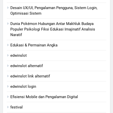
Desain UX/UI, Pengalaman Pengguna, Sistem Login,
Optimisasi Sistem
Dunia Pokémon Hubungan Antar Makhluk Budaya
Populer Psikologi Fiksi Edukasi Imajinatif Analisis
Naratif
Edukasi & Permainan Angka
edwinslot
edwinslot alternatif
edwinslot link alternatif
edwinslot login
Efisiensi Mobile dan Pengalaman Digital
festival