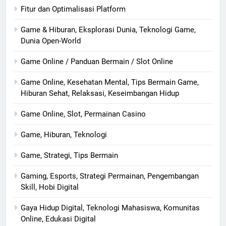
Fitur dan Optimalisasi Platform
Game & Hiburan, Eksplorasi Dunia, Teknologi Game,
Dunia Open-World
Game Online / Panduan Bermain / Slot Online
Game Online, Kesehatan Mental, Tips Bermain Game,
Hiburan Sehat, Relaksasi, Keseimbangan Hidup
Game Online, Slot, Permainan Casino
Game, Hiburan, Teknologi
Game, Strategi, Tips Bermain
Gaming, Esports, Strategi Permainan, Pengembangan
Skill, Hobi Digital
Gaya Hidup Digital, Teknologi Mahasiswa, Komunitas
Online, Edukasi Digital