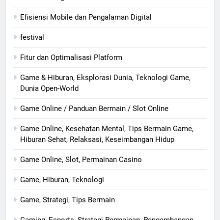
Efisiensi Mobile dan Pengalaman Digital
festival
Fitur dan Optimalisasi Platform
Game & Hiburan, Eksplorasi Dunia, Teknologi Game,
Dunia Open-World
Game Online / Panduan Bermain / Slot Online
Game Online, Kesehatan Mental, Tips Bermain Game,
Hiburan Sehat, Relaksasi, Keseimbangan Hidup
Game Online, Slot, Permainan Casino
Game, Hiburan, Teknologi
Game, Strategi, Tips Bermain