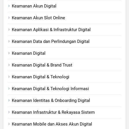
Keamanan Akun Digital
Keamanan Akun Slot Online
Keamanan Aplikasi & Infrastruktur Digital
Keamanan Data dan Perlindungan Digital
Keamanan Digital
Keamanan Digital & Brand Trust
Keamanan Digital & Teknologi
Keamanan Digital & Teknologi Informasi
Keamanan Identitas & Onboarding Digital
Keamanan Infrastruktur & Rekayasa Sistem
Keamanan Mobile dan Akses Akun Digital