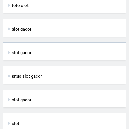
toto slot
slot gacor
slot gacor
situs slot gacor
slot gacor
slot