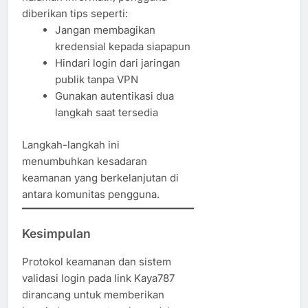
diberikan tips seperti:
Jangan membagikan
kredensial kepada siapapun
Hindari login dari jaringan
publik tanpa VPN
Gunakan autentikasi dua
langkah saat tersedia
Langkah-langkah ini
menumbuhkan kesadaran
keamanan yang berkelanjutan di
antara komunitas pengguna.
Kesimpulan
Protokol keamanan dan sistem
validasi login pada link Kaya787
dirancang untuk memberikan