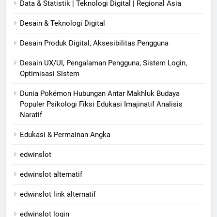
Data & Statistik | Teknologi Digital | Regional Asia
Desain & Teknologi Digital
Desain Produk Digital, Aksesibilitas Pengguna
Desain UX/UI, Pengalaman Pengguna, Sistem Login,
Optimisasi Sistem
Dunia Pokémon Hubungan Antar Makhluk Budaya
Populer Psikologi Fiksi Edukasi Imajinatif Analisis
Naratif
Edukasi & Permainan Angka
edwinslot
edwinslot alternatif
edwinslot link alternatif
edwinslot login