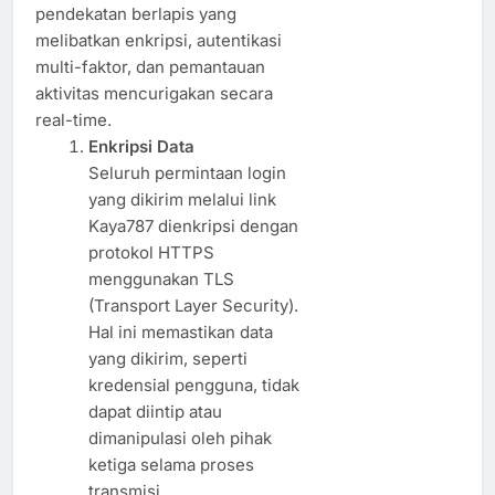
pendekatan berlapis yang
melibatkan enkripsi, autentikasi
multi-faktor, dan pemantauan
aktivitas mencurigakan secara
real-time.
Enkripsi Data
Seluruh permintaan login
yang dikirim melalui link
Kaya787 dienkripsi dengan
protokol HTTPS
menggunakan TLS
(Transport Layer Security).
Hal ini memastikan data
yang dikirim, seperti
kredensial pengguna, tidak
dapat diintip atau
dimanipulasi oleh pihak
ketiga selama proses
transmisi.