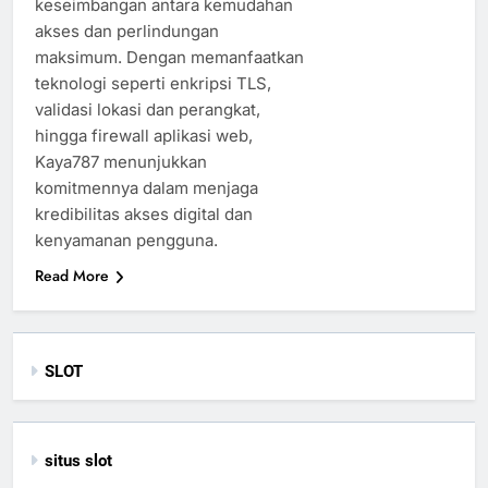
keseimbangan antara kemudahan
akses dan perlindungan
maksimum. Dengan memanfaatkan
teknologi seperti enkripsi TLS,
validasi lokasi dan perangkat,
hingga firewall aplikasi web,
Kaya787 menunjukkan
komitmennya dalam menjaga
kredibilitas akses digital dan
kenyamanan pengguna.
Read More
SLOT
situs slot