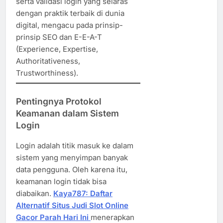
serta validasi login yang selaras
dengan praktik terbaik di dunia
digital, mengacu pada prinsip-
prinsip SEO dan E-E-A-T
(Experience, Expertise,
Authoritativeness,
Trustworthiness).
Pentingnya Protokol
Keamanan dalam Sistem
Login
Login adalah titik masuk ke dalam
sistem yang menyimpan banyak
data pengguna. Oleh karena itu,
keamanan login tidak bisa
diabaikan.
Kaya787: Daftar
Alternatif Situs Judi Slot Online
Gacor Parah Hari Ini
menerapkan