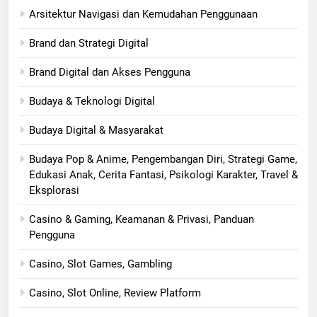
Arsitektur Navigasi dan Kemudahan Penggunaan
Brand dan Strategi Digital
Brand Digital dan Akses Pengguna
Budaya & Teknologi Digital
Budaya Digital & Masyarakat
Budaya Pop & Anime, Pengembangan Diri, Strategi Game,
Edukasi Anak, Cerita Fantasi, Psikologi Karakter, Travel &
Eksplorasi
Casino & Gaming, Keamanan & Privasi, Panduan
Pengguna
Casino, Slot Games, Gambling
Casino, Slot Online, Review Platform