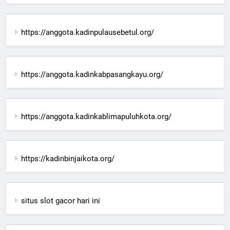
https://anggota.kadinpulausebetul.org/
https://anggota.kadinkabpasangkayu.org/
https://anggota.kadinkablimapuluhkota.org/
https://kadinbinjaikota.org/
situs slot gacor hari ini