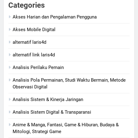
Categories
Akses Harian dan Pengalaman Pengguna
Akses Mobile Digital
alternatif laris4d
alternatif link laris4d
Analisis Perilaku Pemain
Analisis Pola Permainan, Studi Waktu Bermain, Metode
Observasi Digital
Analisis Sistem & Kinerja Jaringan
Analisis Sistem Digital & Transparansi
Anime & Manga, Fantasi, Game & Hiburan, Budaya &
Mitologi, Strategi Game