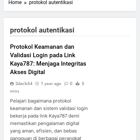
Home
protokol autentikasi
protokol autentikasi
Protokol Keamanan dan
Validasi Login pada Link
Kaya787: Menjaga Integritas
Akses Digital
2dacb54
1 year ago
0
5
mins
Pelajari bagaimana protokol
keamanan dan sistem validasi login
bekerja pada link Kaya787 demi
memastikan pengalaman digital
yang aman, efisien, dan bebas
gangguan di berbagai perangkat