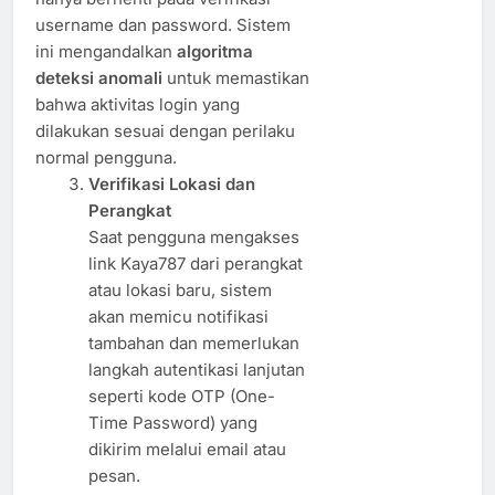
username dan password. Sistem
ini mengandalkan
algoritma
deteksi anomali
untuk memastikan
bahwa aktivitas login yang
dilakukan sesuai dengan perilaku
normal pengguna.
Verifikasi Lokasi dan
Perangkat
Saat pengguna mengakses
link Kaya787 dari perangkat
atau lokasi baru, sistem
akan memicu notifikasi
tambahan dan memerlukan
langkah autentikasi lanjutan
seperti kode OTP (One-
Time Password) yang
dikirim melalui email atau
pesan.