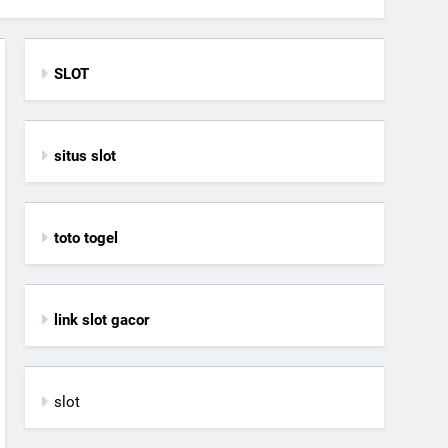
SLOT
situs slot
toto togel
link slot gacor
slot