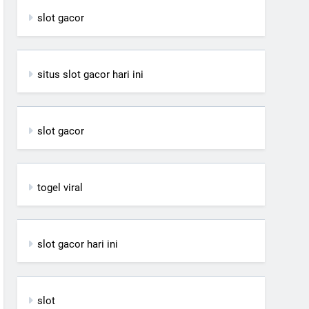
slot gacor
situs slot gacor hari ini
slot gacor
togel viral
slot gacor hari ini
slot