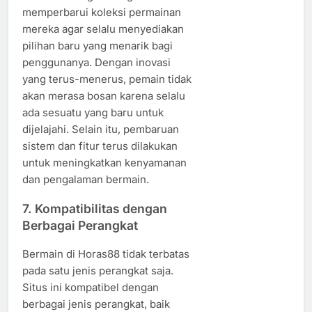
memperbarui koleksi permainan
mereka agar selalu menyediakan
pilihan baru yang menarik bagi
penggunanya. Dengan inovasi
yang terus-menerus, pemain tidak
akan merasa bosan karena selalu
ada sesuatu yang baru untuk
dijelajahi. Selain itu, pembaruan
sistem dan fitur terus dilakukan
untuk meningkatkan kenyamanan
dan pengalaman bermain.
7.
Kompatibilitas dengan
Berbagai Perangkat
Bermain di Horas88 tidak terbatas
pada satu jenis perangkat saja.
Situs ini kompatibel dengan
berbagai jenis perangkat, baik