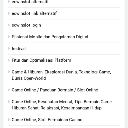
edwinslot alternatif
edwinslot link alternatif
edwinslot login
Efisiensi Mobile dan Pengalaman Digital
festival
Fitur dan Optimalisasi Platform
Game & Hiburan, Eksplorasi Dunia, Teknologi Game,
Dunia Open-World
Game Online / Panduan Bermain / Slot Online
Game Online, Kesehatan Mental, Tips Bermain Game,
Hiburan Sehat, Relaksasi, Keseimbangan Hidup
Game Online, Slot, Permainan Casino