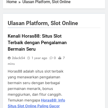
Home
Ulasan Platform, Slot Online
Ulasan Platform, Slot Online
Kenali Horas88: Situs Slot
Terbaik dengan Pengalaman
Bermain Seru
2dacb54
1 year ago
0
7
mins
Horas88 adalah situs slot terbaik
yang menawarkan pengalaman
bermain seru dengan berbagai
permainan menarik, bonus
menggiurkan, dan fitur canggih.
Temukan mengapa
Horas88: Info
Situs Slot Online Paling Gacor