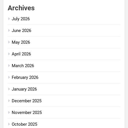
Archives
July 2026
June 2026
May 2026
April 2026
March 2026
February 2026
January 2026
December 2025
November 2025
October 2025