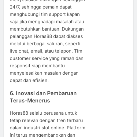
24/7, sehingga pemain dapat
menghubungi tim support kapan
saja jika menghadapi masalah atau
membutuhkan bantuan. Dukungan
pelanggan Horas88 dapat diakses
melalui berbagai saluran, seperti
live chat, email, atau telepon. Tim
customer service yang ramah dan
responsif siap membantu
menyelesaikan masalah dengan
cepat dan efisien.
6.
Inovasi dan Pembaruan
Terus-Menerus
Horas88 selalu berusaha untuk
tetap relevan dengan tren terbaru
dalam industri slot online. Platform
ini terus mengembangkan dan