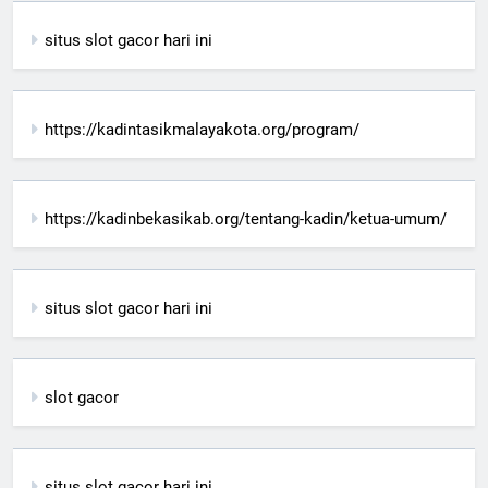
situs slot gacor hari ini
https://kadintasikmalayakota.org/program/
https://kadinbekasikab.org/tentang-kadin/ketua-umum/
situs slot gacor hari ini
slot gacor
situs slot gacor hari ini