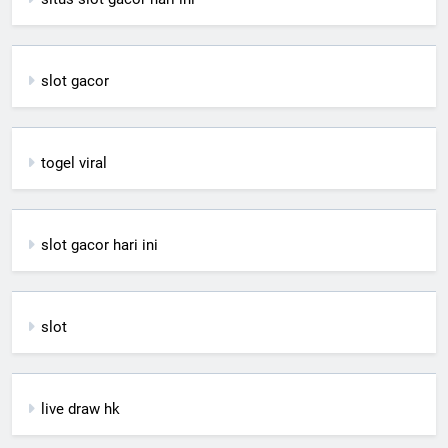
slot gacor
togel viral
slot gacor hari ini
slot
live draw hk