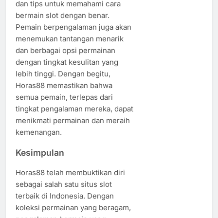
dan tips untuk memahami cara
bermain slot dengan benar.
Pemain berpengalaman juga akan
menemukan tantangan menarik
dan berbagai opsi permainan
dengan tingkat kesulitan yang
lebih tinggi. Dengan begitu,
Horas88 memastikan bahwa
semua pemain, terlepas dari
tingkat pengalaman mereka, dapat
menikmati permainan dan meraih
kemenangan.
Kesimpulan
Horas88 telah membuktikan diri
sebagai salah satu situs slot
terbaik di Indonesia. Dengan
koleksi permainan yang beragam,