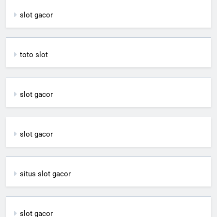
slot gacor
toto slot
slot gacor
slot gacor
situs slot gacor
slot gacor