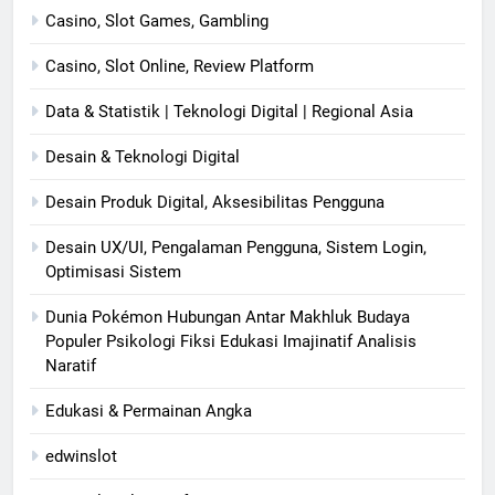
Casino, Slot Games, Gambling
Casino, Slot Online, Review Platform
Data & Statistik | Teknologi Digital | Regional Asia
Desain & Teknologi Digital
Desain Produk Digital, Aksesibilitas Pengguna
Desain UX/UI, Pengalaman Pengguna, Sistem Login,
Optimisasi Sistem
Dunia Pokémon Hubungan Antar Makhluk Budaya
Populer Psikologi Fiksi Edukasi Imajinatif Analisis
Naratif
Edukasi & Permainan Angka
edwinslot