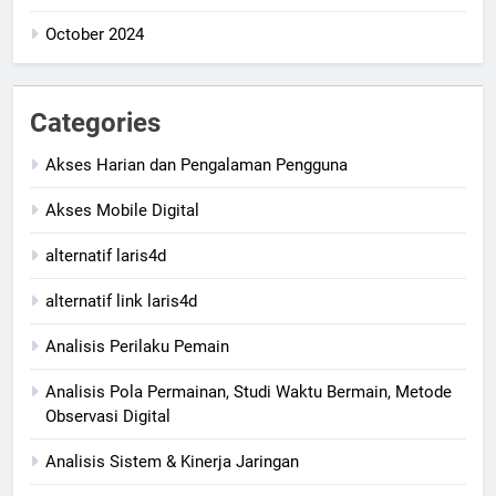
October 2024
Categories
Akses Harian dan Pengalaman Pengguna
Akses Mobile Digital
alternatif laris4d
alternatif link laris4d
Analisis Perilaku Pemain
Analisis Pola Permainan, Studi Waktu Bermain, Metode
Observasi Digital
Analisis Sistem & Kinerja Jaringan