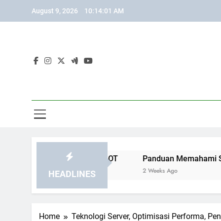
Skip
August 9, 2026
10:14:02 AM
to
content
Cyc
Temukan T
tur Utama EDWINSLOT
Panduan Memahami Sistem dan F
2 Weeks Ago
HEADLINES
Home
Teknologi Server, Optimisasi Performa, P