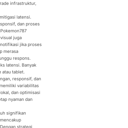
ade infrastruktur,
tigasi latensi.
sponsif, dan proses
rm Pokemon787
visual juga
notifikasi jika proses
ap merasa
nunggu respons.
ks latensi. Banyak
atau tablet.
gan, responsif, dan
emiliki variabilitas
okal, dan optimisasi
etap nyaman dan
uh signifikan
a mencakup
Dengan strategi