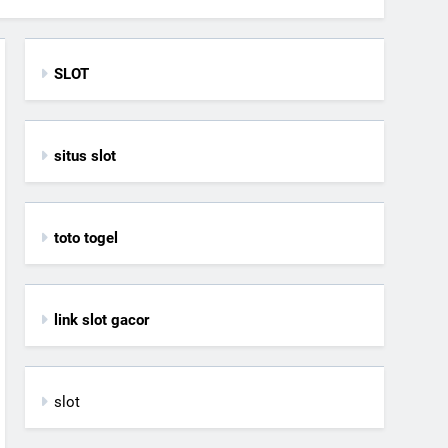
SLOT
situs slot
toto togel
link slot gacor
slot