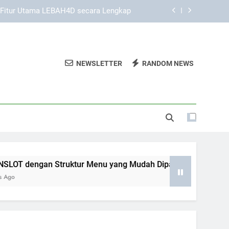
Fitur Utama LEBAH4D secara Lengkap
 Menu yang Mudah Dipahami Pengguna
 Menu yang Mudah Dipahami Pengguna
NEWSLETTER
RANDOM NEWS
 Sistem dan Fitur Utama EDWINSLOT
p Sehat Dan Aktif.
Fitur Utama LEBAH4D secara Lengkap
 Menu yang Mudah Dipahami Pengguna
 Menu yang Mudah Dipahami Pengguna
n Struktur Menu yang Mudah Dipahami Pengguna
LEB
3 We