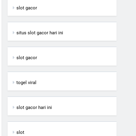
slot gacor
situs slot gacor hari ini
slot gacor
togel viral
slot gacor hari ini
slot