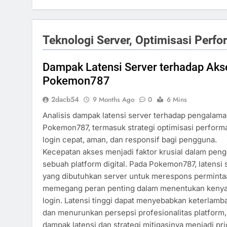
Teknologi Server, Optimisasi Perf
Dampak Latensi Server terhadap Aks
Pokemon787
2dacb54
9 Months Ago
0
6 Mins
Analisis dampak latensi server terhadap pengalaman
Pokemon787, termasuk strategi optimisasi perfor
login cepat, aman, dan responsif bagi pengguna.
Kecepatan akses menjadi faktor krusial dalam pe
sebuah platform digital. Pada Pokemon787, latensi
yang dibutuhkan server untuk merespons permin
memegang peran penting dalam menentukan kenya
login. Latensi tinggi dapat menyebabkan keterlamb
dan menurunkan persepsi profesionalitas platfor
dampak latensi dan strategi mitigasinya menjadi pri