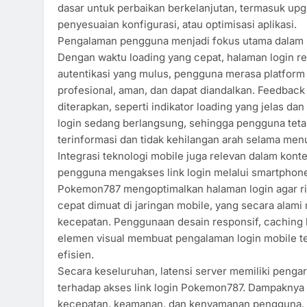
dasar untuk perbaikan berkelanjutan, termasuk upgr
penyesuaian konfigurasi, atau optimisasi aplikasi.
Pengalaman pengguna menjadi fokus utama dalam mi
Dengan waktu loading yang cepat, halaman login re
autentikasi yang mulus, pengguna merasa platfo
profesional, aman, dan dapat diandalkan. Feedback 
diterapkan, seperti indikator loading yang jelas dan 
login sedang berlangsung, sehingga pengguna tet
terinformasi dan tidak kehilangan arah selama me
Integrasi teknologi mobile juga relevan dalam konte
pengguna mengakses link login melalui smartphone 
Pokemon787 mengoptimalkan halaman login agar rin
cepat dimuat di jaringan mobile, yang secara alami m
kecepatan. Penggunaan desain responsif, caching l
elemen visual membuat pengalaman login mobile t
efisien.
Secara keseluruhan, latensi server memiliki pengar
terhadap akses link login Pokemon787. Dampakny
kecepatan, keamanan, dan kenyamanan pengguna. 