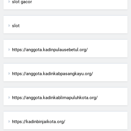
slot gacor
slot
https://anggota.kadinpulausebetul.org/
https://anggota.kadinkabpasangkayu.org/
https://anggota.kadinkablimapuluhkota.org/
https://kadinbinjaikota.org/