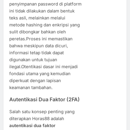
penyimpanan password di platform
ini tidak dilakukan dalam bentuk
teks asli, melainkan melalui
metode hashing dan enkripsi yang
sulit dibongkar bahkan oleh
peretas.Proses ini memastikan
bahwa meskipun data dicuri,
informasi tetap tidak dapat
digunakan untuk tujuan
ilegal.Otentikasi dasar ini menjadi
fondasi utama yang kemudian
diperkuat dengan lapisan
keamanan tambahan.
Autentikasi Dua Faktor (2FA)
Salah satu konsep penting yang
diterapkan Horas88 adalah
autentikasi dua faktor