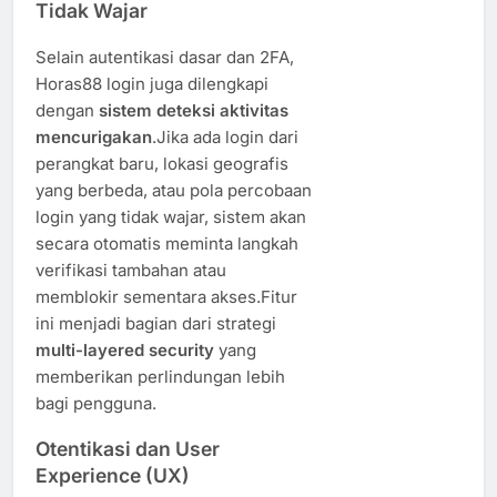
Tidak Wajar
Selain autentikasi dasar dan 2FA,
Horas88 login juga dilengkapi
dengan
sistem deteksi aktivitas
mencurigakan
.Jika ada login dari
perangkat baru, lokasi geografis
yang berbeda, atau pola percobaan
login yang tidak wajar, sistem akan
secara otomatis meminta langkah
verifikasi tambahan atau
memblokir sementara akses.Fitur
ini menjadi bagian dari strategi
multi-layered security
yang
memberikan perlindungan lebih
bagi pengguna.
Otentikasi dan User
Experience (UX)