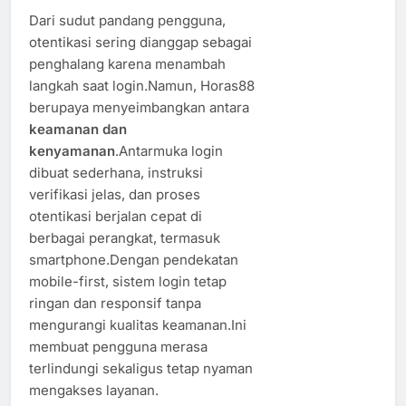
Dari sudut pandang pengguna,
otentikasi sering dianggap sebagai
penghalang karena menambah
langkah saat login.Namun, Horas88
berupaya menyeimbangkan antara
keamanan dan
kenyamanan
.Antarmuka login
dibuat sederhana, instruksi
verifikasi jelas, dan proses
otentikasi berjalan cepat di
berbagai perangkat, termasuk
smartphone.Dengan pendekatan
mobile-first, sistem login tetap
ringan dan responsif tanpa
mengurangi kualitas keamanan.Ini
membuat pengguna merasa
terlindungi sekaligus tetap nyaman
mengakses layanan.