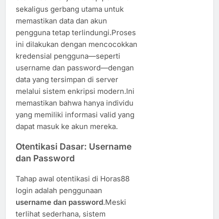
sekaligus gerbang utama untuk
memastikan data dan akun
pengguna tetap terlindungi.Proses
ini dilakukan dengan mencocokkan
kredensial pengguna—seperti
username dan password—dengan
data yang tersimpan di server
melalui sistem enkripsi modern.Ini
memastikan bahwa hanya individu
yang memiliki informasi valid yang
dapat masuk ke akun mereka.
Otentikasi Dasar: Username
dan Password
Tahap awal otentikasi di Horas88
login adalah penggunaan
username dan password
.Meski
terlihat sederhana, sistem