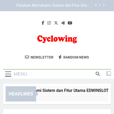
Skip
EDWINSLOT dengan Struktur Menu yang Mudah
to
Dipahami Pengguna
content
LEBAH4D dengan Struktur Menu yang Mudah
Dipahami Pengguna
Panduan Memahami Sistem dan Fitur Utama
EDWINSLOT
Panduan Memahami Sistem dan Fitur Utama
LEBAH4D secara Lengkap
Cyclowing
EDWINSLOT dengan Struktur Menu yang Mudah
Temukan Tips Bersepeda Dan Kesehatan
Dipahami Pengguna
NEWSLETTER
RANDOM NEWS
Dari Cyclowing. Untuk Gaya Hidup Sehat
LEBAH4D dengan Struktur Menu yang Mudah
Dipahami Pengguna
Dan Aktif.
MENU
anduan Memahami Sistem dan Fitur Utama EDWINSLOT
HEADLINES
Week Ago