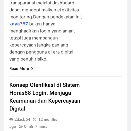
transparansi melalui dashboard
dapat mengoptimalkan efektivitas
monitoring.Dengan pendekatan ini,
kaya787
bukan hanya
menghadirkan login yang aman,
tetapi juga membangun
kepercayaan jangka panjang
dengan pengguna di era digital
yang penuh risiko.
Read More
Konsep Otentikasi di Sistem
Horas88 Login: Menjaga
Keamanan dan Kepercayaan
Digital
2dacb54
12 months
ago
0
7 mins