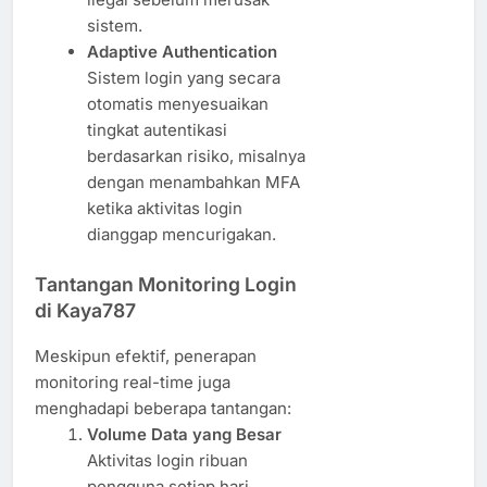
sistem.
Adaptive Authentication
Sistem login yang secara
otomatis menyesuaikan
tingkat autentikasi
berdasarkan risiko, misalnya
dengan menambahkan MFA
ketika aktivitas login
dianggap mencurigakan.
Tantangan Monitoring Login
di Kaya787
Meskipun efektif, penerapan
monitoring real-time juga
menghadapi beberapa tantangan:
Volume Data yang Besar
Aktivitas login ribuan
pengguna setiap hari