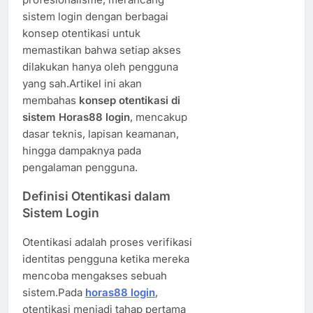
sistem login dengan berbagai
konsep otentikasi untuk
memastikan bahwa setiap akses
dilakukan hanya oleh pengguna
yang sah.Artikel ini akan
membahas
konsep otentikasi di
sistem Horas88 login
, mencakup
dasar teknis, lapisan keamanan,
hingga dampaknya pada
pengalaman pengguna.
Definisi Otentikasi dalam
Sistem Login
Otentikasi adalah proses verifikasi
identitas pengguna ketika mereka
mencoba mengakses sebuah
sistem.Pada
horas88 login
,
otentikasi menjadi tahap pertama