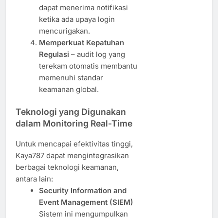
dapat menerima notifikasi
ketika ada upaya login
mencurigakan.
Memperkuat Kepatuhan
Regulasi
– audit log yang
terekam otomatis membantu
memenuhi standar
keamanan global.
Teknologi yang Digunakan
dalam Monitoring Real-Time
Untuk mencapai efektivitas tinggi,
Kaya787 dapat mengintegrasikan
berbagai teknologi keamanan,
antara lain:
Security Information and
Event Management (SIEM)
Sistem ini mengumpulkan