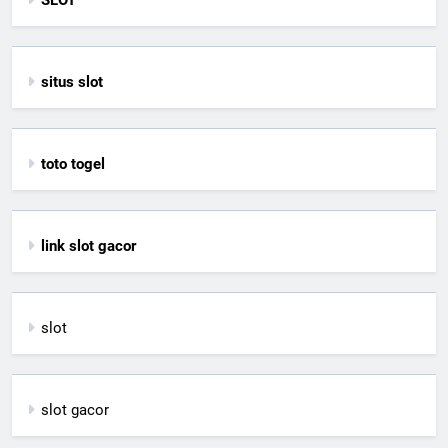
SLOT
situs slot
toto togel
link slot gacor
slot
slot gacor