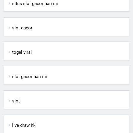
situs slot gacor hari ini
slot gacor
togel viral
slot gacor hari ini
slot
live draw hk