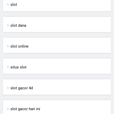
slot
slot dana
slot online
situs slot
slot gacor 4d
slot gacor hari ini