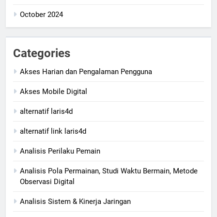
October 2024
Categories
Akses Harian dan Pengalaman Pengguna
Akses Mobile Digital
alternatif laris4d
alternatif link laris4d
Analisis Perilaku Pemain
Analisis Pola Permainan, Studi Waktu Bermain, Metode
Observasi Digital
Analisis Sistem & Kinerja Jaringan