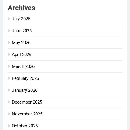
Archives
July 2026
June 2026
May 2026
April 2026
March 2026
February 2026
January 2026
December 2025
November 2025
October 2025