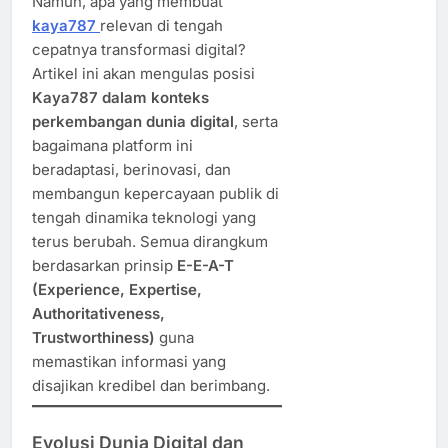
Namun, apa yang membuat
kaya787
relevan di tengah
cepatnya transformasi digital?
Artikel ini akan mengulas posisi
Kaya787 dalam konteks
perkembangan dunia digital
, serta
bagaimana platform ini
beradaptasi, berinovasi, dan
membangun kepercayaan publik di
tengah dinamika teknologi yang
terus berubah. Semua dirangkum
berdasarkan prinsip
E-E-A-T
(Experience, Expertise,
Authoritativeness,
Trustworthiness)
guna
memastikan informasi yang
disajikan kredibel dan berimbang.
Evolusi Dunia Digital dan