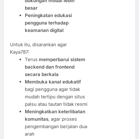
dukungan modal lebih
besar
Peningkatan edukasi
pengguna terhadap
keamanan digital
Untuk itu, disarankan agar
Kaya787:
Terus
memperbarui sistem
backend dan frontend
secara berkala
Membuka kanal edukatif
bagi pengguna agar tidak
mudah tertipu dengan situs
palsu atau tautan tidak resmi
Meningkatkan keterlibatan
komunitas
, agar proses
pengembangan berjalan dua
arah