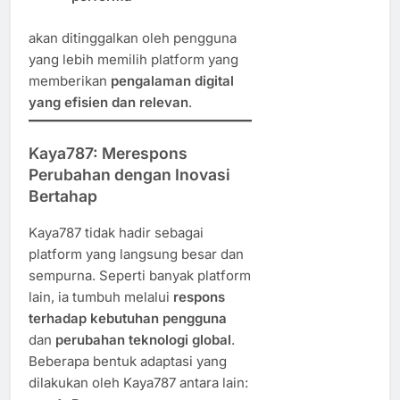
akan ditinggalkan oleh pengguna
yang lebih memilih platform yang
memberikan
pengalaman digital
yang efisien dan relevan
.
Kaya787: Merespons
Perubahan dengan Inovasi
Bertahap
Kaya787 tidak hadir sebagai
platform yang langsung besar dan
sempurna. Seperti banyak platform
lain, ia tumbuh melalui
respons
terhadap kebutuhan pengguna
dan
perubahan teknologi global
.
Beberapa bentuk adaptasi yang
dilakukan oleh Kaya787 antara lain: