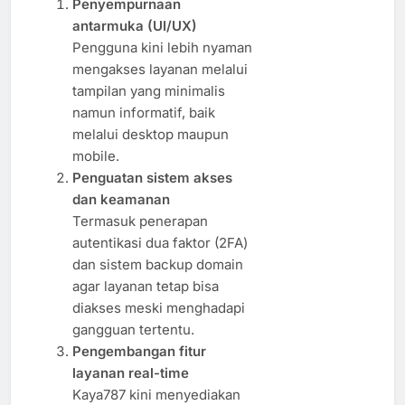
Penyempurnaan
antarmuka (UI/UX)
Pengguna kini lebih nyaman
mengakses layanan melalui
tampilan yang minimalis
namun informatif, baik
melalui desktop maupun
mobile.
Penguatan sistem akses
dan keamanan
Termasuk penerapan
autentikasi dua faktor (2FA)
dan sistem backup domain
agar layanan tetap bisa
diakses meski menghadapi
gangguan tertentu.
Pengembangan fitur
layanan real-time
Kaya787 kini menyediakan