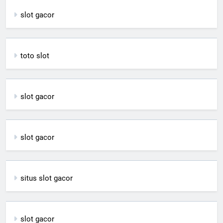
slot gacor
toto slot
slot gacor
slot gacor
situs slot gacor
slot gacor