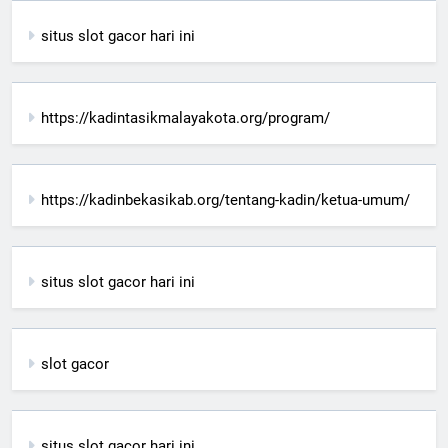
situs slot gacor hari ini
https://kadintasikmalayakota.org/program/
https://kadinbekasikab.org/tentang-kadin/ketua-umum/
situs slot gacor hari ini
slot gacor
situs slot gacor hari ini