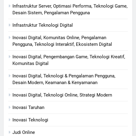
Infrastruktur Server, Optimasi Performa, Teknologi Game,
Desain Sistem, Pengalaman Pengguna
Infrastruktur Teknologi Digital
Inovasi Digital, Komunitas Online, Pengalaman
Pengguna, Teknologi Interaktif, Ekosistem Digital
Inovasi Digital, Pengembangan Game, Teknologi Kreatif,
Komunitas Digital
Inovasi Digital, Teknologi & Pengalaman Pengguna,
Desain Modern, Keamanan & Kenyamanan
Inovasi Digital, Teknologi Online, Strategi Modern
Inovasi Taruhan
Inovasi Teknologi
Judi Online