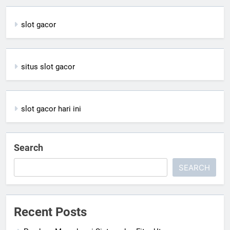
slot gacor
situs slot gacor
slot gacor hari ini
Search
SEARCH
Recent Posts