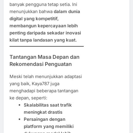
banyak pengguna tetap setia. Ini
menunjukkan bahwa
dalam dunia
digital yang kompetitif,
membangun kepercayaan lebih
penting daripada sekadar inovasi
kilat tanpa landasan yang kuat.
Tantangan Masa Depan dan
Rekomendasi Penguatan
Meski telah menunjukkan adaptasi
yang baik, Kaya787 juga
menghadapi beberapa tantangan
ke depan, seperti:
Skalabilitas saat trafik
meningkat drastis
Persaingan dengan
platform yang memiliki