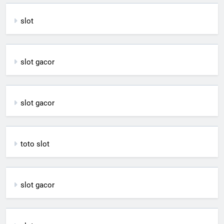
slot
slot gacor
slot gacor
toto slot
slot gacor