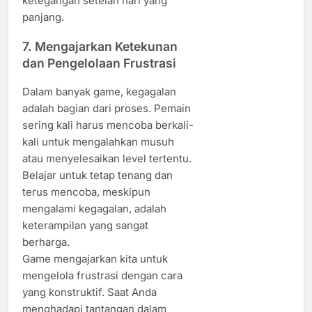
ketegangan setelah hari yang
panjang.
7. Mengajarkan Ketekunan
dan Pengelolaan Frustrasi
Dalam banyak game, kegagalan
adalah bagian dari proses. Pemain
sering kali harus mencoba berkali-
kali untuk mengalahkan musuh
atau menyelesaikan level tertentu.
Belajar untuk tetap tenang dan
terus mencoba, meskipun
mengalami kegagalan, adalah
keterampilan yang sangat
berharga.
Game mengajarkan kita untuk
mengelola frustrasi dengan cara
yang konstruktif. Saat Anda
menghadapi tantangan dalam