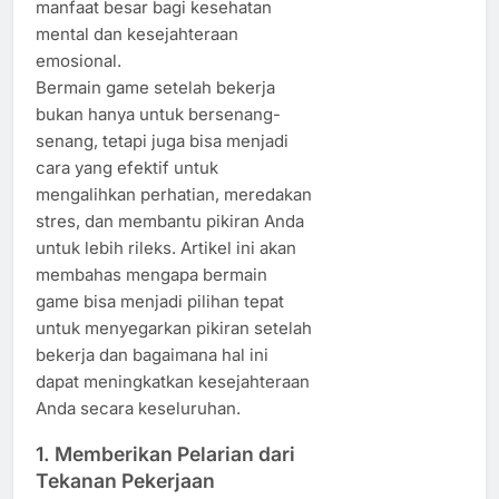
manfaat besar bagi kesehatan
mental dan kesejahteraan
emosional.
Bermain game setelah bekerja
bukan hanya untuk bersenang-
senang, tetapi juga bisa menjadi
cara yang efektif untuk
mengalihkan perhatian, meredakan
stres, dan membantu pikiran Anda
untuk lebih rileks. Artikel ini akan
membahas mengapa bermain
game bisa menjadi pilihan tepat
untuk menyegarkan pikiran setelah
bekerja dan bagaimana hal ini
dapat meningkatkan kesejahteraan
Anda secara keseluruhan.
1. Memberikan Pelarian dari
Tekanan Pekerjaan