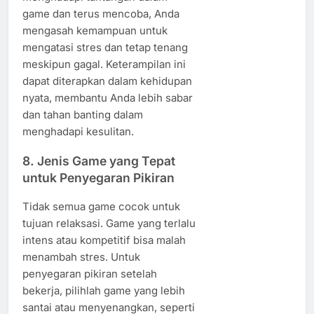
game dan terus mencoba, Anda
mengasah kemampuan untuk
mengatasi stres dan tetap tenang
meskipun gagal. Keterampilan ini
dapat diterapkan dalam kehidupan
nyata, membantu Anda lebih sabar
dan tahan banting dalam
menghadapi kesulitan.
8. Jenis Game yang Tepat
untuk Penyegaran Pikiran
Tidak semua game cocok untuk
tujuan relaksasi. Game yang terlalu
intens atau kompetitif bisa malah
menambah stres. Untuk
penyegaran pikiran setelah
bekerja, pilihlah game yang lebih
santai atau menyenangkan, seperti