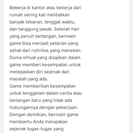
Bekerja di kantor atau bekerja dari
rumah sering kali melibatkan
banyak tekanan, tenggat waktu,
dan tanggung jawab. Setelah hari
yang penuh tantangan, bermain
game bisa menjadi pelarian yang
sehat dari rutinitas yang menekan.
Dunia virtual yang disajikan dalam
game memberi kesempatan untuk
melepaskan diri sejenak dari
masalah yang ada.
Game memberikan kesempatan
untuk tenggelam dalam cerita atau
tantangan baru yang tidak ada
hubungannya dengan pekerjaan.
Dengan demikian, bermain game
membantu Anda melupakan
sejenak tugas-tugas yang