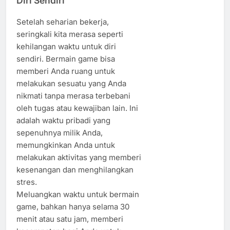
Diri Sendiri
Setelah seharian bekerja,
seringkali kita merasa seperti
kehilangan waktu untuk diri
sendiri. Bermain game bisa
memberi Anda ruang untuk
melakukan sesuatu yang Anda
nikmati tanpa merasa terbebani
oleh tugas atau kewajiban lain. Ini
adalah waktu pribadi yang
sepenuhnya milik Anda,
memungkinkan Anda untuk
melakukan aktivitas yang memberi
kesenangan dan menghilangkan
stres.
Meluangkan waktu untuk bermain
game, bahkan hanya selama 30
menit atau satu jam, memberi