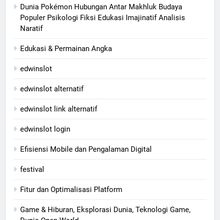
Dunia Pokémon Hubungan Antar Makhluk Budaya
Populer Psikologi Fiksi Edukasi Imajinatif Analisis
Naratif
Edukasi & Permainan Angka
edwinslot
edwinslot alternatif
edwinslot link alternatif
edwinslot login
Efisiensi Mobile dan Pengalaman Digital
festival
Fitur dan Optimalisasi Platform
Game & Hiburan, Eksplorasi Dunia, Teknologi Game,