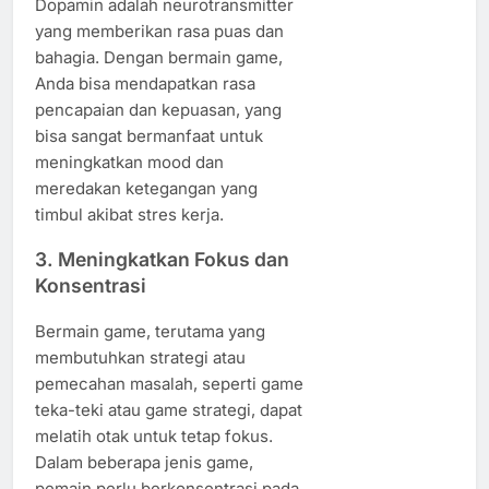
Dopamin adalah neurotransmitter
yang memberikan rasa puas dan
bahagia. Dengan bermain game,
Anda bisa mendapatkan rasa
pencapaian dan kepuasan, yang
bisa sangat bermanfaat untuk
meningkatkan mood dan
meredakan ketegangan yang
timbul akibat stres kerja.
3. Meningkatkan Fokus dan
Konsentrasi
Bermain game, terutama yang
membutuhkan strategi atau
pemecahan masalah, seperti game
teka-teki atau game strategi, dapat
melatih otak untuk tetap fokus.
Dalam beberapa jenis game,
pemain perlu berkonsentrasi pada