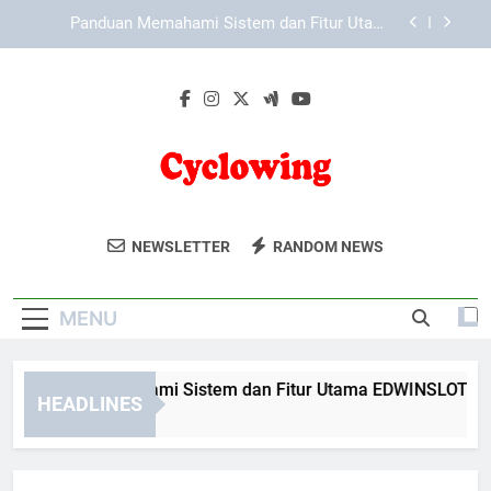
Skip
EDWINSLOT dengan Struktur Menu yang Mudah
to
Dipahami Pengguna
content
LEBAH4D dengan Struktur Menu yang Mudah
Dipahami Pengguna
Panduan Memahami Sistem dan Fitur Utama
EDWINSLOT
Panduan Memahami Sistem dan Fitur Utama
LEBAH4D secara Lengkap
Cyclowing
EDWINSLOT dengan Struktur Menu yang Mudah
Temukan Tips Bersepeda Dan Kesehatan
Dipahami Pengguna
NEWSLETTER
RANDOM NEWS
Dari Cyclowing. Untuk Gaya Hidup Sehat
LEBAH4D dengan Struktur Menu yang Mudah
Dipahami Pengguna
Dan Aktif.
MENU
anduan Memahami Sistem dan Fitur Utama EDWINSLOT
HEADLINES
Week Ago