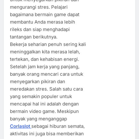
mengurangi stres. Pelajari
bagaimana bermain game dapat
membantu Anda merasa lebih
rileks dan siap menghadapi
tantangan berikutnya.
Bekerja seharian penuh sering kali
meninggalkan kita merasa lelah,
tertekan, dan kehabisan energi.
Setelah jam kerja yang panjang,
banyak orang mencari cara untuk
menyegarkan pikiran dan
meredakan stres. Salah satu cara
yang semakin populer untuk
mencapai hal ini adalah dengan
bermain video game. Meskipun
banyak yang menganggap
Corlaslot
sebagai hiburan semata,
aktivitas ini juga bisa memberikan