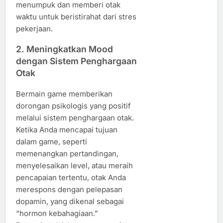
menumpuk dan memberi otak
waktu untuk beristirahat dari stres
pekerjaan.
2. Meningkatkan Mood
dengan Sistem Penghargaan
Otak
Bermain game memberikan
dorongan psikologis yang positif
melalui sistem penghargaan otak.
Ketika Anda mencapai tujuan
dalam game, seperti
memenangkan pertandingan,
menyelesaikan level, atau meraih
pencapaian tertentu, otak Anda
merespons dengan pelepasan
dopamin, yang dikenal sebagai
“hormon kebahagiaan.”