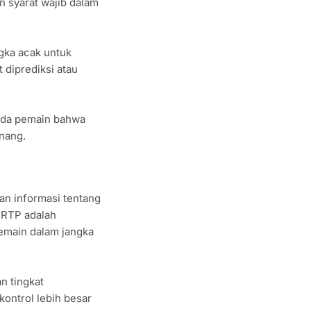
n syarat wajib dalam
gka acak untuk
 diprediksi atau
ada pemain bahwa
nang.
n informasi tentang
 RTP adalah
emain dalam jangka
n tingkat
ontrol lebih besar