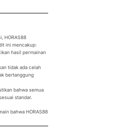
asi, HORAS88
it ini mencakup:
kan hasil permainan
an tidak ada celah
dak bertanggung
tikan bahwa semua
sesuai standar.
pemain bahwa HORAS88