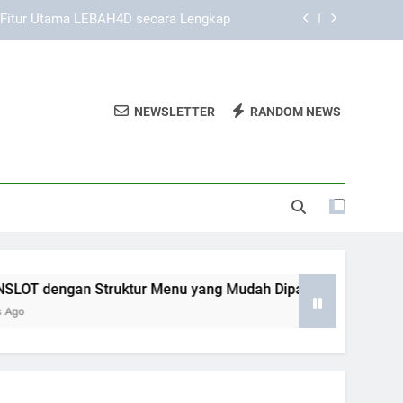
Fitur Utama LEBAH4D secara Lengkap
 Menu yang Mudah Dipahami Pengguna
 Menu yang Mudah Dipahami Pengguna
NEWSLETTER
RANDOM NEWS
 Sistem dan Fitur Utama EDWINSLOT
p Sehat Dan Aktif.
Fitur Utama LEBAH4D secara Lengkap
 Menu yang Mudah Dipahami Pengguna
 Menu yang Mudah Dipahami Pengguna
n Struktur Menu yang Mudah Dipahami Pengguna
LEBA
3 Wee