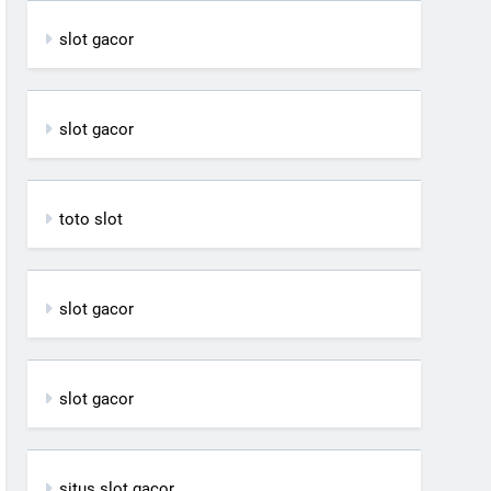
slot gacor
slot gacor
toto slot
slot gacor
slot gacor
situs slot gacor