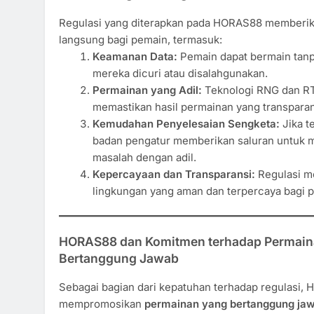
Regulasi yang diterapkan pada HORAS88 memberik
langsung bagi pemain, termasuk:
Keamanan Data:
Pemain dapat bermain tanp
mereka dicuri atau disalahgunakan.
Permainan yang Adil:
Teknologi RNG dan RT
memastikan hasil permainan yang transparan
Kemudahan Penyelesaian Sengketa:
Jika te
badan pengatur memberikan saluran untuk 
masalah dengan adil.
Kepercayaan dan Transparansi:
Regulasi m
lingkungan yang aman dan terpercaya bagi 
HORAS88 dan Komitmen terhadap Permain
Bertanggung Jawab
Sebagai bagian dari kepatuhan terhadap regulasi,
mempromosikan
permainan yang bertanggung ja