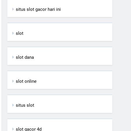
situs slot gacor hari ini
slot
slot dana
slot online
situs slot
slot gacor 4d