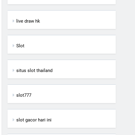
live draw hk
Slot
situs slot thailand
slot777
slot gacor hari ini