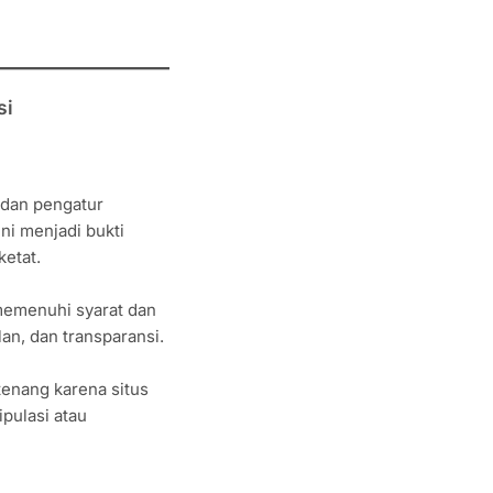
si
adan pengatur
ini menjadi bukti
ketat.
emenuhi syarat dan
an, dan transparansi.
tenang karena situs
pulasi atau