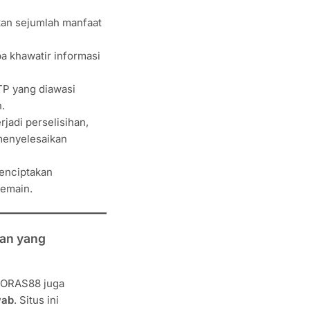
an sejumlah manfaat
a khawatir informasi
P yang diawasi
.
rjadi perselisihan,
menyelesaikan
enciptakan
pemain.
an yang
 HORAS88 juga
wab
. Situs ini