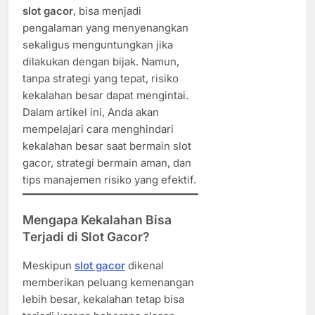
slot gacor
, bisa menjadi
pengalaman yang menyenangkan
sekaligus menguntungkan jika
dilakukan dengan bijak. Namun,
tanpa strategi yang tepat, risiko
kekalahan besar dapat mengintai.
Dalam artikel ini, Anda akan
mempelajari cara menghindari
kekalahan besar saat bermain slot
gacor, strategi bermain aman, dan
tips manajemen risiko yang efektif.
Mengapa Kekalahan Bisa
Terjadi di Slot Gacor?
Meskipun
slot gacor
dikenal
memberikan peluang kemenangan
lebih besar, kekalahan tetap bisa