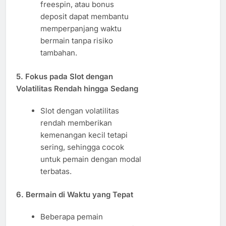
freespin, atau bonus
deposit dapat membantu
memperpanjang waktu
bermain tanpa risiko
tambahan.
5. Fokus pada Slot dengan
Volatilitas Rendah hingga Sedang
Slot dengan volatilitas
rendah memberikan
kemenangan kecil tetapi
sering, sehingga cocok
untuk pemain dengan modal
terbatas.
6. Bermain di Waktu yang Tepat
Beberapa pemain