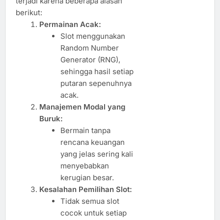
terjadi karena beberapa alasan
berikut:
Permainan Acak:
Slot menggunakan
Random Number
Generator (RNG),
sehingga hasil setiap
putaran sepenuhnya
acak.
Manajemen Modal yang
Buruk:
Bermain tanpa
rencana keuangan
yang jelas sering kali
menyebabkan
kerugian besar.
Kesalahan Pemilihan Slot:
Tidak semua slot
cocok untuk setiap