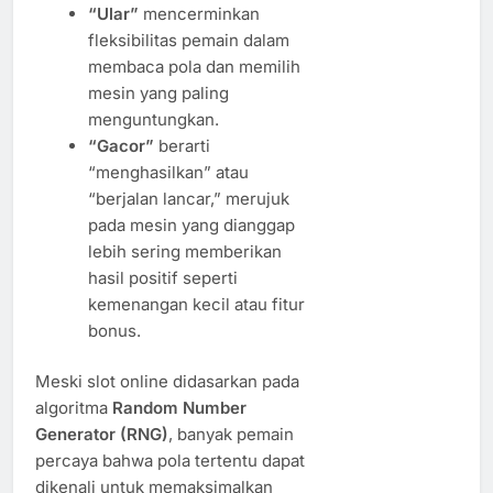
“Ular”
mencerminkan
fleksibilitas pemain dalam
membaca pola dan memilih
mesin yang paling
menguntungkan.
“Gacor”
berarti
“menghasilkan” atau
“berjalan lancar,” merujuk
pada mesin yang dianggap
lebih sering memberikan
hasil positif seperti
kemenangan kecil atau fitur
bonus.
Meski slot online didasarkan pada
algoritma
Random Number
Generator (RNG)
, banyak pemain
percaya bahwa pola tertentu dapat
dikenali untuk memaksimalkan