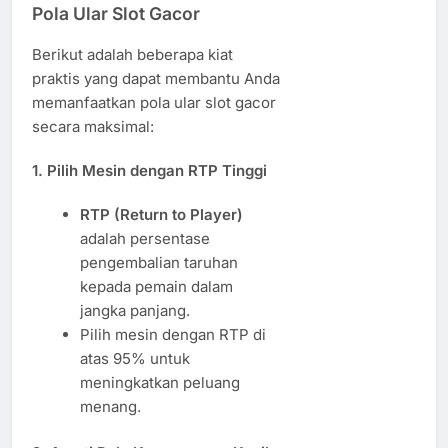
Pola Ular Slot Gacor
Berikut adalah beberapa kiat
praktis yang dapat membantu Anda
memanfaatkan pola ular slot gacor
secara maksimal:
1. Pilih Mesin dengan RTP Tinggi
RTP (Return to Player)
adalah persentase
pengembalian taruhan
kepada pemain dalam
jangka panjang.
Pilih mesin dengan RTP di
atas 95% untuk
meningkatkan peluang
menang.