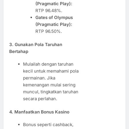
(Pragmatic Play):
RTP 96.48%.
Gates of Olympus
(Pragmatic Play):
RTP 96.50%.
3. Gunakan Pola Taruhan
Bertahap
Mulailah dengan taruhan
kecil untuk memahami pola
permainan. Jika
kemenangan mulai sering
muncul, tingkatkan taruhan
secara perlahan.
4. Manfaatkan Bonus Kasino
Bonus seperti cashback,