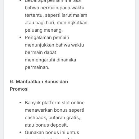
Beberapa pemain merasa
bahwa bermain pada waktu
tertentu, seperti larut malam
atau pagi hari, meningkatkan
peluang menang.
Pengalaman pemain
menunjukkan bahwa waktu
bermain dapat
memengaruhi dinamika
permainan.
6. Manfaatkan Bonus dan
Promosi
Banyak platform slot online
menawarkan bonus seperti
cashback, putaran gratis,
atau bonus deposit.
Gunakan bonus ini untuk