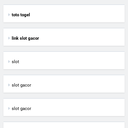
toto togel
link slot gacor
slot
slot gacor
slot gacor