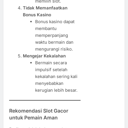
memilih slot.
Tidak Memanfaatkan
Bonus Kasino
Bonus kasino dapat
membantu
memperpanjang
waktu bermain dan
mengurangi risiko.
Mengejar Kekalahan
Bermain secara
impulsif setelah
kekalahan sering kali
menyebabkan
kerugian lebih besar.
Rekomendasi Slot Gacor
untuk Pemain Aman