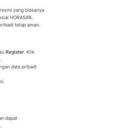
 resmi yang biasanya
osial HORAS88.
ribadi tetap aman.
au
Register
. Klik
.
ngan data pribadi
i.
an dapat
.