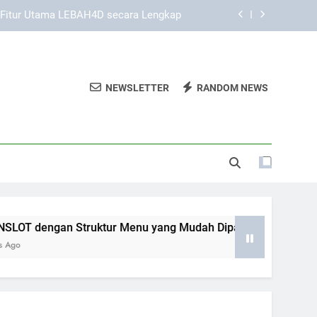
Fitur Utama LEBAH4D secara Lengkap
 Menu yang Mudah Dipahami Pengguna
 Menu yang Mudah Dipahami Pengguna
NEWSLETTER
RANDOM NEWS
 Sistem dan Fitur Utama EDWINSLOT
p Sehat Dan Aktif.
Fitur Utama LEBAH4D secara Lengkap
 Menu yang Mudah Dipahami Pengguna
 Menu yang Mudah Dipahami Pengguna
n Struktur Menu yang Mudah Dipahami Pengguna
LEB
3 We