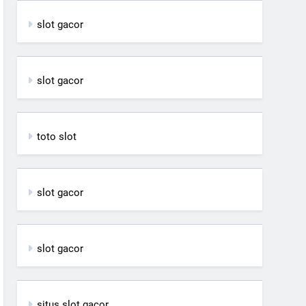
slot gacor
slot gacor
toto slot
slot gacor
slot gacor
situs slot gacor