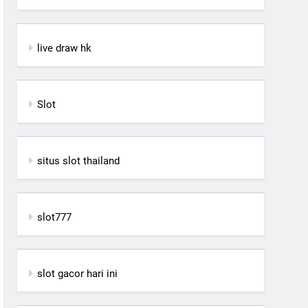
live draw hk
Slot
situs slot thailand
slot777
slot gacor hari ini