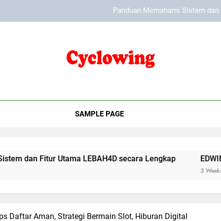
Panduan Memahami Sistem dan 
EDWINSLOT dengan Struktur
LEBAH4D dengan Struktur
Panduan Memahami
lowing
ips Bersepeda Dan Kesehatan Dari Cyclowing. Untuk Gaya Hidu
Panduan Memahami Sistem dan 
SAMPLE PAGE
EDWINSLOT dengan Struktur
LEBAH4D dengan Struktur
itur Utama LEBAH4D secara Lengkap
EDWINSLOT denga
3 Weeks Ago
 Daftar Aman, Strategi Bermain Slot, Hiburan Digital