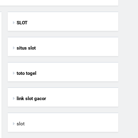
SLOT
situs slot
toto togel
link slot gacor
slot