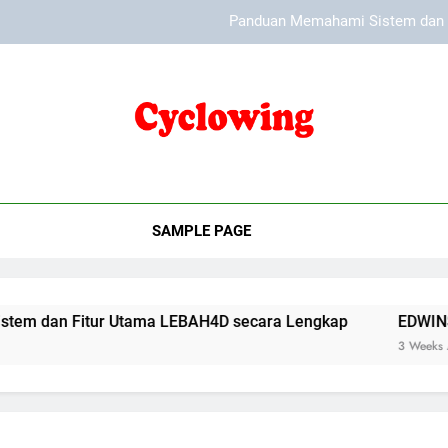
Panduan Memahami Sistem dan 
EDWINSLOT dengan Struktur
LEBAH4D dengan Struktur
Panduan Memahami
lowing
ips Bersepeda Dan Kesehatan Dari Cyclowing. Untuk Gaya Hidu
Panduan Memahami Sistem dan 
SAMPLE PAGE
EDWINSLOT dengan Struktur
LEBAH4D dengan Struktur
tur Utama LEBAH4D secara Lengkap
EDWINSLOT dengan
3 Weeks Ago