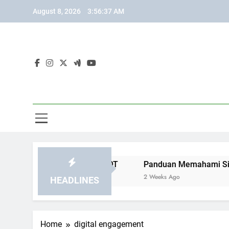
Skip
August 8, 2026
3:56:38 AM
to
content
Cyc
Temukan T
ur Utama EDWINSLOT
Panduan Memahami Sistem dan Fi
2 Weeks Ago
HEADLINES
Home
digital engagement