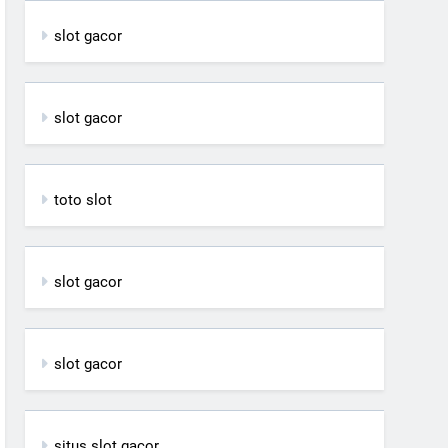
slot gacor
slot gacor
toto slot
slot gacor
slot gacor
situs slot gacor