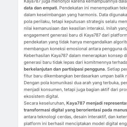
Kaya787 juga menonjol karena kemampuannya da
data dan empati
. Pendekatan ini menempatkan tek
dalam keseimbangan yang harmonis. Data diguna
pola perilaku, tetapi keputusan strategis selalu m
nilai kemanusiaan dan keaslian interaksi. Inilah ya
engagement generasi baru di Kaya787 dari platfor
pendekatan yang tidak hanya mengandalkan algoritm
membangun koneksi emosional antara pengguna da
Keberhasilan Kaya787 dalam menerapkan konsep d
generasi baru tidak lepas dari komitmennya terha
berkelanjutan dan partisipasi pengguna
. Setiap p
fitur baru dikembangkan berdasarkan umpan balik n
Dengan pola komunikasi dua arah yang terbuka, pe
menjadi konsumen, tetapi juga bagian aktif dari 
ekosistem digital.
Secara keseluruhan,
Kaya787 menjadi representas
transformasi digital yang berorientasi pada manus
antara teknologi cerdas, desain interaktif, dan kete
platform ini berhasil menciptakan model digital e