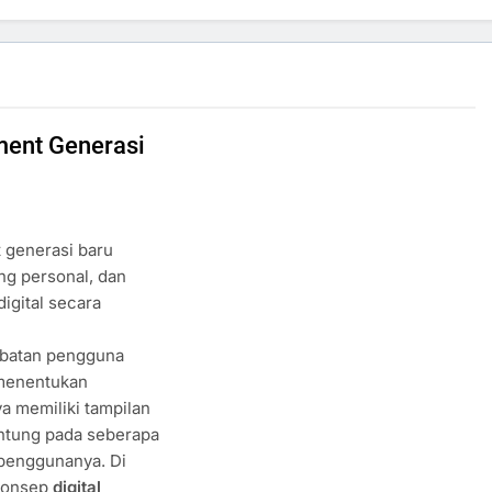
ment Generasi
 generasi baru
ng personal, dan
igital secara
libatan pengguna
 menentukan
a memiliki tampilan
antung pada seberapa
 penggunanya. Di
konsep
digital