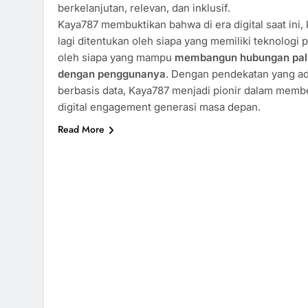
berkelanjutan, relevan, dan inklusif.
Kaya787 membuktikan bahwa di era digital saat ini,
lagi ditentukan oleh siapa yang memiliki teknologi p
oleh siapa yang mampu
membangun hubungan pal
dengan penggunanya
. Dengan pendekatan yang ad
berbasis data, Kaya787 menjadi pionir dalam memb
digital engagement generasi masa depan.
Read More