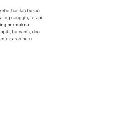
 keberhasilan bukan
aling canggih, tetapi
ing bermakna
aptif, humanis, dan
entuk arah baru