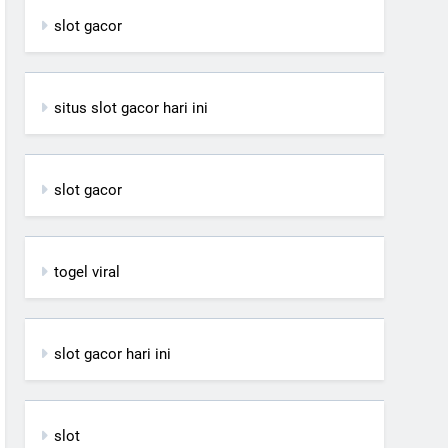
slot gacor
situs slot gacor hari ini
slot gacor
togel viral
slot gacor hari ini
slot