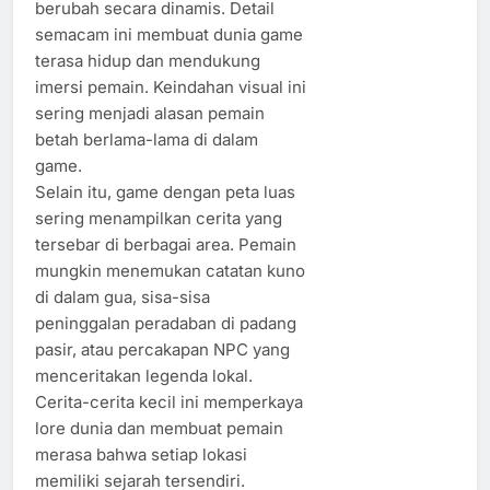
berubah secara dinamis. Detail
semacam ini membuat dunia game
terasa hidup dan mendukung
imersi pemain. Keindahan visual ini
sering menjadi alasan pemain
betah berlama-lama di dalam
game.
Selain itu, game dengan peta luas
sering menampilkan cerita yang
tersebar di berbagai area. Pemain
mungkin menemukan catatan kuno
di dalam gua, sisa-sisa
peninggalan peradaban di padang
pasir, atau percakapan NPC yang
menceritakan legenda lokal.
Cerita-cerita kecil ini memperkaya
lore dunia dan membuat pemain
merasa bahwa setiap lokasi
memiliki sejarah tersendiri.