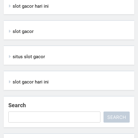
slot gacor hari ini
slot gacor
situs slot gacor
slot gacor hari ini
Search
SEARCH