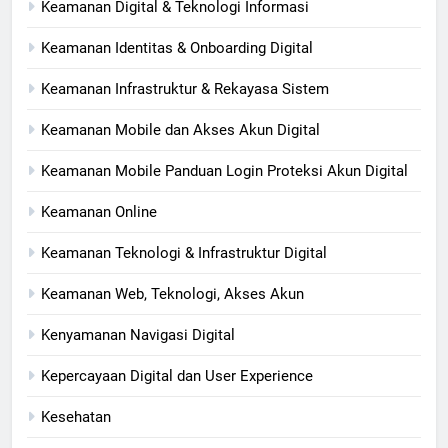
Keamanan Digital & Teknologi Informasi
Keamanan Identitas & Onboarding Digital
Keamanan Infrastruktur & Rekayasa Sistem
Keamanan Mobile dan Akses Akun Digital
Keamanan Mobile Panduan Login Proteksi Akun Digital
Keamanan Online
Keamanan Teknologi & Infrastruktur Digital
Keamanan Web, Teknologi, Akses Akun
Kenyamanan Navigasi Digital
Kepercayaan Digital dan User Experience
Kesehatan