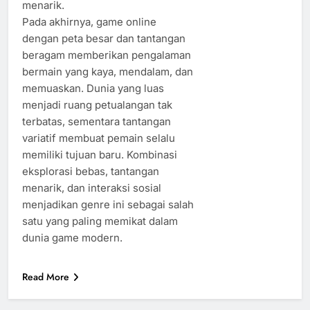
menarik.
Pada akhirnya, game online
dengan peta besar dan tantangan
beragam memberikan pengalaman
bermain yang kaya, mendalam, dan
memuaskan. Dunia yang luas
menjadi ruang petualangan tak
terbatas, sementara tantangan
variatif membuat pemain selalu
memiliki tujuan baru. Kombinasi
eksplorasi bebas, tantangan
menarik, dan interaksi sosial
menjadikan genre ini sebagai salah
satu yang paling memikat dalam
dunia game modern.
Read More