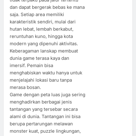
dan dapat bergerak bebas ke mana
saja. Setiap area memiliki
karakteristik sendiri, mulai dari
hutan lebat, lembah berkabut,
reruntuhan kuno, hingga kota
modern yang dipenuhi aktivitas.
Keberagaman lanskap membuat
dunia game terasa kaya dan
imersif. Pemain bisa
menghabiskan waktu hanya untuk
menjelajahi lokasi baru tanpa
merasa bosan.
Game dengan peta luas juga sering
menghadirkan berbagai jenis
tantangan yang tersebar secara
alami di dunia. Tantangan ini bisa
berupa pertarungan melawan
monster kuat, puzzle lingkungan,