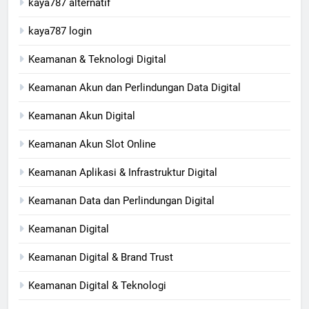
kaya787 alternatif
kaya787 login
Keamanan & Teknologi Digital
Keamanan Akun dan Perlindungan Data Digital
Keamanan Akun Digital
Keamanan Akun Slot Online
Keamanan Aplikasi & Infrastruktur Digital
Keamanan Data dan Perlindungan Digital
Keamanan Digital
Keamanan Digital & Brand Trust
Keamanan Digital & Teknologi