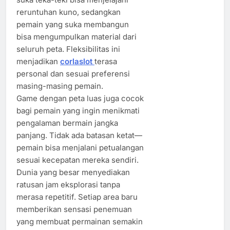
reruntuhan kuno, sedangkan
pemain yang suka membangun
bisa mengumpulkan material dari
seluruh peta. Fleksibilitas ini
menjadikan
corlaslot
terasa
personal dan sesuai preferensi
masing-masing pemain.
Game dengan peta luas juga cocok
bagi pemain yang ingin menikmati
pengalaman bermain jangka
panjang. Tidak ada batasan ketat—
pemain bisa menjalani petualangan
sesuai kecepatan mereka sendiri.
Dunia yang besar menyediakan
ratusan jam eksplorasi tanpa
merasa repetitif. Setiap area baru
memberikan sensasi penemuan
yang membuat permainan semakin