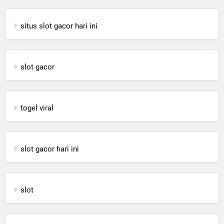
situs slot gacor hari ini
slot gacor
togel viral
slot gacor hari ini
slot