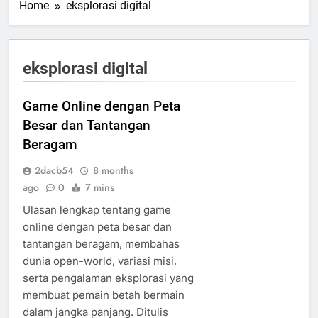
Home
eksplorasi digital
eksplorasi digital
Game Online dengan Peta
Besar dan Tantangan
Beragam
2dacb54
8 months
ago
0
7 mins
Ulasan lengkap tentang game
online dengan peta besar dan
tantangan beragam, membahas
dunia open-world, variasi misi,
serta pengalaman eksplorasi yang
membuat pemain betah bermain
dalam jangka panjang. Ditulis