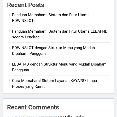
Recent Posts
Panduan Memahami Sistem dan Fitur Utama
EDWINSLOT
Panduan Memahami Sistem dan Fitur Utama LEBAH4D
secara Lengkap
EDWINSLOT dengan Struktur Menu yang Mudah
Dipahami Pengguna
LEBAH4D dengan Struktur Menu yang Mudah Dipahami
Pengguna
Cara Memahami Sistem Layanan KAYA787 tanpa
Proses yang Rumit
Recent Comments