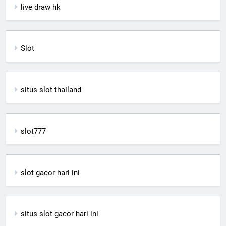
live draw hk
Slot
situs slot thailand
slot777
slot gacor hari ini
situs slot gacor hari ini