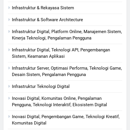
Infrastruktur & Rekayasa Sistem
Infrastruktur & Software Architecture
Infrastruktur Digital, Platform Online, Manajemen Sistem,
Kinerja Teknologi, Pengalaman Pengguna
Infrastruktur Digital, Teknologi API, Pengembangan
Sistem, Keamanan Aplikasi
Infrastruktur Server, Optimasi Performa, Teknologi Game,
Desain Sistem, Pengalaman Pengguna
Infrastruktur Teknologi Digital
Inovasi Digital, Komunitas Online, Pengalaman
Pengguna, Teknologi Interaktif, Ekosistem Digital
Inovasi Digital, Pengembangan Game, Teknologi Kreatif,
Komunitas Digital