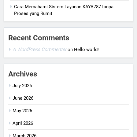
Cara Memahami Sistem Layanan KAYA787 tanpa
Proses yang Rumit
Recent Comments
A WordPress Commenter
on
Hello world!
Archives
July 2026
June 2026
May 2026
April 2026
March 2026