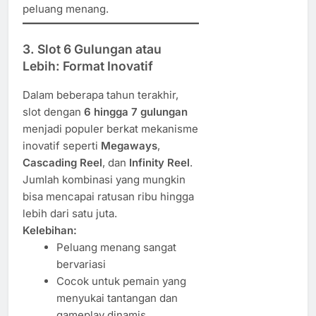
peluang menang.
3. Slot 6 Gulungan atau
Lebih: Format Inovatif
Dalam beberapa tahun terakhir,
slot dengan
6 hingga 7 gulungan
menjadi populer berkat mekanisme
inovatif seperti
Megaways
,
Cascading Reel
, dan
Infinity Reel
.
Jumlah kombinasi yang mungkin
bisa mencapai ratusan ribu hingga
lebih dari satu juta.
Kelebihan:
Peluang menang sangat
bervariasi
Cocok untuk pemain yang
menyukai tantangan dan
gameplay dinamis