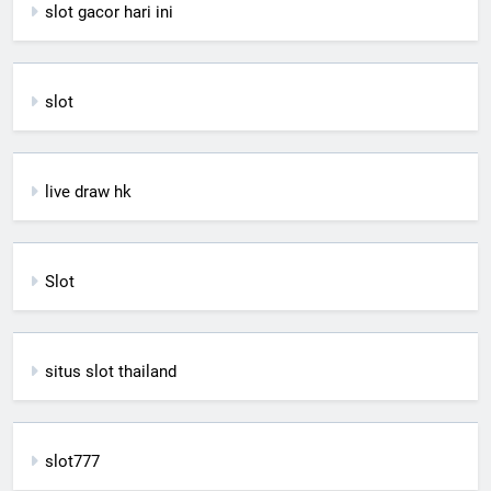
slot gacor hari ini
slot
live draw hk
Slot
situs slot thailand
slot777