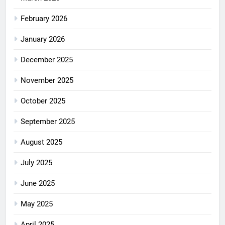
February 2026
January 2026
December 2025
November 2025
October 2025
September 2025
August 2025
July 2025
June 2025
May 2025
April 2025