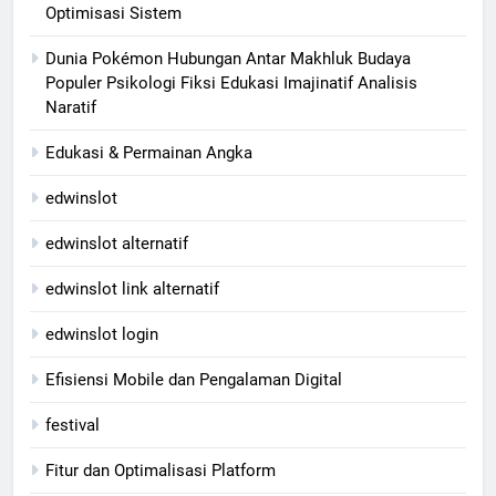
Optimisasi Sistem
Dunia Pokémon Hubungan Antar Makhluk Budaya
Populer Psikologi Fiksi Edukasi Imajinatif Analisis
Naratif
Edukasi & Permainan Angka
edwinslot
edwinslot alternatif
edwinslot link alternatif
edwinslot login
Efisiensi Mobile dan Pengalaman Digital
festival
Fitur dan Optimalisasi Platform