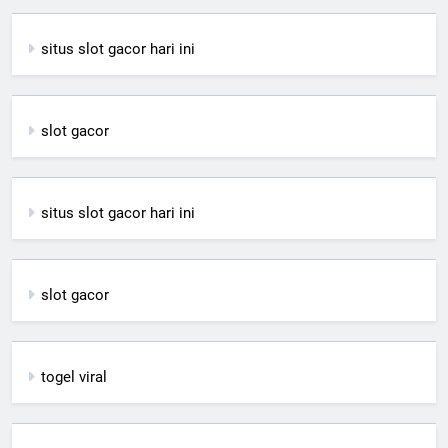
situs slot gacor hari ini
slot gacor
situs slot gacor hari ini
slot gacor
togel viral