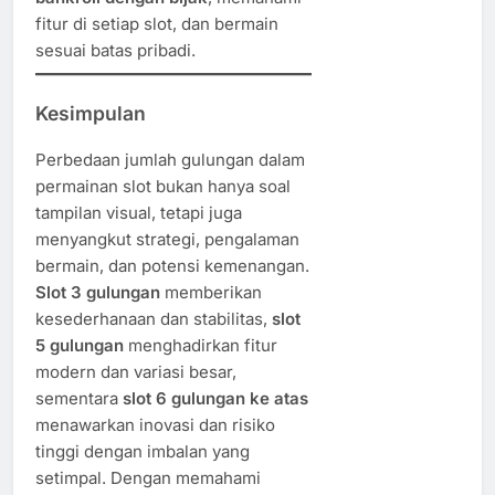
fitur di setiap slot, dan bermain
sesuai batas pribadi.
Kesimpulan
Perbedaan jumlah gulungan dalam
permainan slot bukan hanya soal
tampilan visual, tetapi juga
menyangkut strategi, pengalaman
bermain, dan potensi kemenangan.
Slot 3 gulungan
memberikan
kesederhanaan dan stabilitas,
slot
5 gulungan
menghadirkan fitur
modern dan variasi besar,
sementara
slot 6 gulungan ke atas
menawarkan inovasi dan risiko
tinggi dengan imbalan yang
setimpal. Dengan memahami