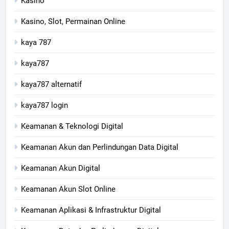
Kasino
Kasino, Slot, Permainan Online
kaya 787
kaya787
kaya787 alternatif
kaya787 login
Keamanan & Teknologi Digital
Keamanan Akun dan Perlindungan Data Digital
Keamanan Akun Digital
Keamanan Akun Slot Online
Keamanan Aplikasi & Infrastruktur Digital