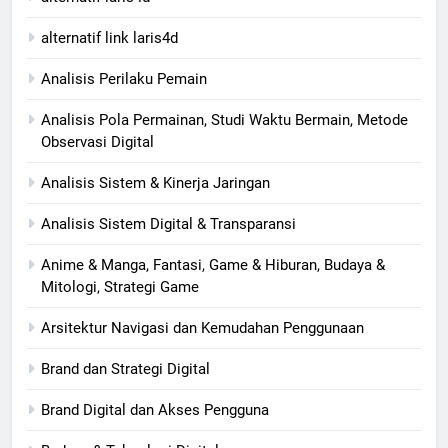
alternatif link laris4d
Analisis Perilaku Pemain
Analisis Pola Permainan, Studi Waktu Bermain, Metode
Observasi Digital
Analisis Sistem & Kinerja Jaringan
Analisis Sistem Digital & Transparansi
Anime & Manga, Fantasi, Game & Hiburan, Budaya &
Mitologi, Strategi Game
Arsitektur Navigasi dan Kemudahan Penggunaan
Brand dan Strategi Digital
Brand Digital dan Akses Pengguna