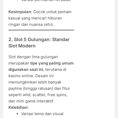
Kesimpulan:
Cocok untuk pemain
kasual yang mencari hiburan
ringan dan nuansa retro.
2. Slot 5 Gulungan: Standar
Slot Modern
Slot dengan lima gulungan
merupakan
tipe yang paling umum
digunakan saat ini
, terutama di
kasino online. Desain ini
memungkinkan lebih banyak
payline (hingga ratusan) dan fitur
seperti wild, scatter, free spins,
dan mini game interaktif.
Kelebihan:
Variasi tema dan visual