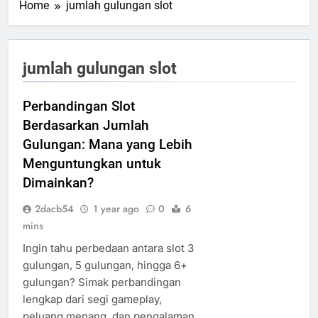
Home
jumlah gulungan slot
jumlah gulungan slot
Perbandingan Slot
Berdasarkan Jumlah
Gulungan: Mana yang Lebih
Menguntungkan untuk
Dimainkan?
2dacb54
1 year ago
0
6
mins
Ingin tahu perbedaan antara slot 3
gulungan, 5 gulungan, hingga 6+
gulungan? Simak perbandingan
lengkap dari segi gameplay,
peluang menang, dan pengalaman