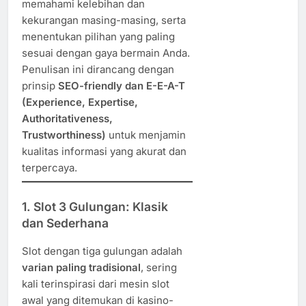
memahami kelebihan dan
kekurangan masing-masing, serta
menentukan pilihan yang paling
sesuai dengan gaya bermain Anda.
Penulisan ini dirancang dengan
prinsip
SEO-friendly dan E-E-A-T
(Experience, Expertise,
Authoritativeness,
Trustworthiness)
untuk menjamin
kualitas informasi yang akurat dan
terpercaya.
1. Slot 3 Gulungan: Klasik
dan Sederhana
Slot dengan tiga gulungan adalah
varian paling tradisional
, sering
kali terinspirasi dari mesin slot
awal yang ditemukan di kasino-