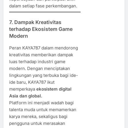
dalam setiap fase perkembangan.
7. Dampak Kreativitas
terhadap Ekosistem Game
Modern
Peran KAYA787 dalam mendorong
kreativitas memberikan dampak
luas terhadap industri game
modern. Dengan menciptakan
lingkungan yang terbuka bagi ide-
ide baru, KAYA787 ikut
memperkaya
ekosistem digital
Asia dan global.
Platform ini menjadi wadah bagi
talenta muda untuk memamerkan
karya mereka, sekaligus bagi
pengguna untuk merasakan