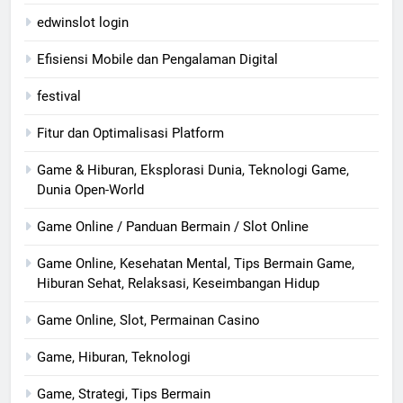
edwinslot login
Efisiensi Mobile dan Pengalaman Digital
festival
Fitur dan Optimalisasi Platform
Game & Hiburan, Eksplorasi Dunia, Teknologi Game,
Dunia Open-World
Game Online / Panduan Bermain / Slot Online
Game Online, Kesehatan Mental, Tips Bermain Game,
Hiburan Sehat, Relaksasi, Keseimbangan Hidup
Game Online, Slot, Permainan Casino
Game, Hiburan, Teknologi
Game, Strategi, Tips Bermain