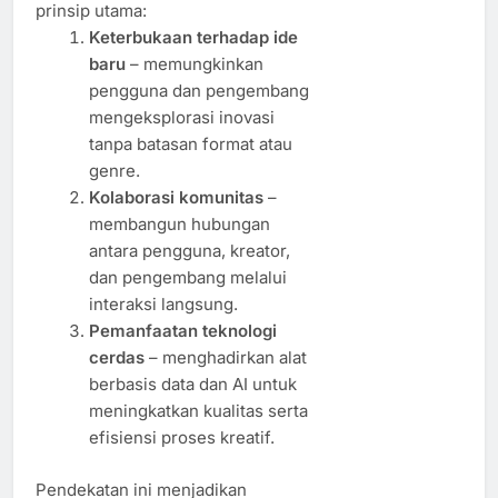
prinsip utama:
Keterbukaan terhadap ide
baru
– memungkinkan
pengguna dan pengembang
mengeksplorasi inovasi
tanpa batasan format atau
genre.
Kolaborasi komunitas
–
membangun hubungan
antara pengguna, kreator,
dan pengembang melalui
interaksi langsung.
Pemanfaatan teknologi
cerdas
– menghadirkan alat
berbasis data dan AI untuk
meningkatkan kualitas serta
efisiensi proses kreatif.
Pendekatan ini menjadikan