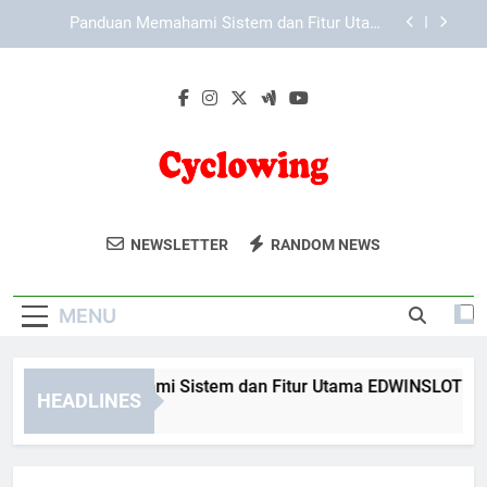
Skip
EDWINSLOT dengan Struktur Menu yang Mudah
to
Dipahami Pengguna
content
LEBAH4D dengan Struktur Menu yang Mudah
Dipahami Pengguna
Panduan Memahami Sistem dan Fitur Utama
EDWINSLOT
Panduan Memahami Sistem dan Fitur Utama
LEBAH4D secara Lengkap
Cyclowing
EDWINSLOT dengan Struktur Menu yang Mudah
Temukan Tips Bersepeda Dan Kesehatan
Dipahami Pengguna
NEWSLETTER
RANDOM NEWS
Dari Cyclowing. Untuk Gaya Hidup Sehat
LEBAH4D dengan Struktur Menu yang Mudah
Dipahami Pengguna
Dan Aktif.
MENU
nduan Memahami Sistem dan Fitur Utama EDWINSLOT
HEADLINES
Weeks Ago