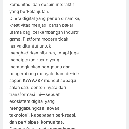
komunitas, dan desain interaktif
yang berkelanjutan.
Di era digital yang penuh dinamika,
kreativitas menjadi bahan bakar
utama bagi perkembangan industri
game. Platform modern tidak
hanya dituntut untuk
menghadirkan hiburan, tetapi juga
menciptakan ruang yang
memungkinkan pengguna dan
pengembang menyalurkan ide-ide
segar.
KAYA787
muncul sebagai
salah satu contoh nyata dari
transformasi ini—sebuah
ekosistem digital yang
menggabungkan inovasi
teknologi, kebebasan berkreasi,
dan partisipasi komunitas.
Dengan fokus pada
pengalaman