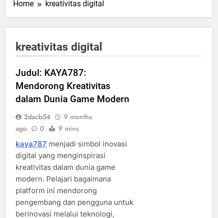
Home
kreativitas digital
kreativitas digital
Judul: KAYA787:
Mendorong Kreativitas
dalam Dunia Game Modern
2dacb54
9 months
ago
0
9 mins
kaya787
menjadi simbol inovasi
digital yang menginspirasi
kreativitas dalam dunia game
modern. Pelajari bagaimana
platform ini mendorong
pengembang dan pengguna untuk
berinovasi melalui teknologi,