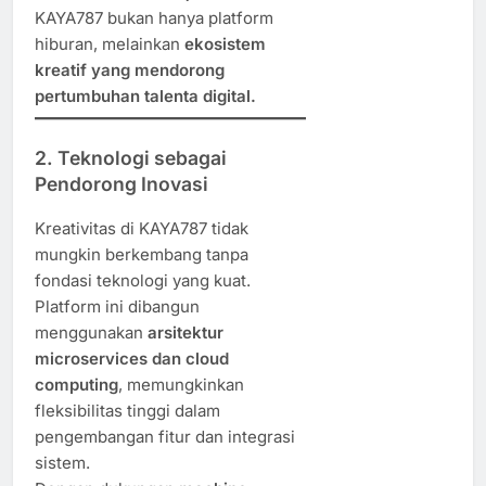
KAYA787 bukan hanya platform
hiburan, melainkan
ekosistem
kreatif yang mendorong
pertumbuhan talenta digital.
2. Teknologi sebagai
Pendorong Inovasi
Kreativitas di KAYA787 tidak
mungkin berkembang tanpa
fondasi teknologi yang kuat.
Platform ini dibangun
menggunakan
arsitektur
microservices dan cloud
computing
, memungkinkan
fleksibilitas tinggi dalam
pengembangan fitur dan integrasi
sistem.