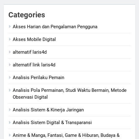
Categories
Akses Harian dan Pengalaman Pengguna
Akses Mobile Digital
alternatif laris4d
alternatif link laris4d
Analisis Perilaku Pemain
Analisis Pola Permainan, Studi Waktu Bermain, Metode
Observasi Digital
Analisis Sistem & Kinerja Jaringan
Analisis Sistem Digital & Transparansi
Anime & Manga, Fantasi, Game & Hiburan, Budaya &