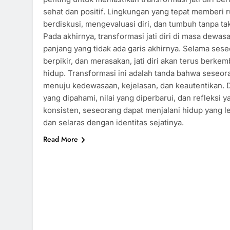
sehat dan positif. Lingkungan yang tepat memberi 
berdiskusi, mengevaluasi diri, dan tumbuh tanpa tak
Pada akhirnya, transformasi jati diri di masa dewas
panjang yang tidak ada garis akhirnya. Selama seseo
berpikir, dan merasakan, jati diri akan terus berke
hidup. Transformasi ini adalah tanda bahwa seseor
menuju kedewasaan, kejelasan, dan keautentikan.
yang dipahami, nilai yang diperbarui, dan refleksi 
konsisten, seseorang dapat menjalani hidup yang leb
dan selaras dengan identitas sejatinya.
Read More