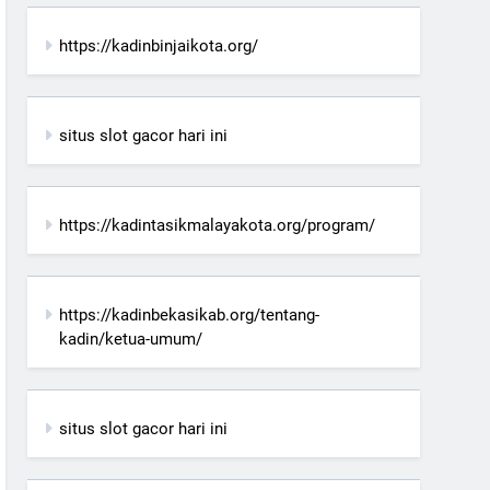
https://kadinbinjaikota.org/
situs slot gacor hari ini
https://kadintasikmalayakota.org/program/
https://kadinbekasikab.org/tentang-
kadin/ketua-umum/
situs slot gacor hari ini