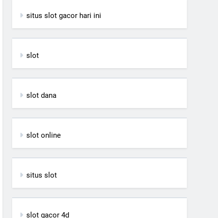
situs slot gacor hari ini
slot
slot dana
slot online
situs slot
slot gacor 4d