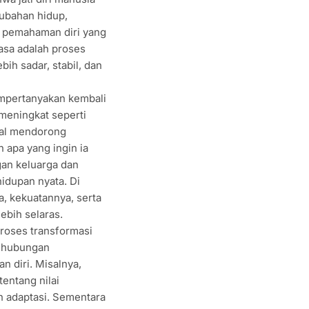
rubahan hidup,
a pemahaman diri yang
wasa adalah proses
h sadar, stabil, dan
mpertanyakan kembali
 meningkat seperti
ial mendorong
 apa yang ingin ia
gan keluarga dan
idupan nyata. Di
a, kekuatannya, serta
ebih selaras.
roses transformasi
n hubungan
 diri. Misalnya,
entang nilai
n adaptasi. Sementara