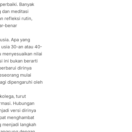
iperbaiki. Banyak
g dan meditasi
 refleksi rutin,
ar-benar
usia. Apa yang
 usia 30-an atau 40-
pu menyesuaikan nilai
i ini bukan berarti
erbarui dirinya
seseorang mulai
agi dipengaruhi oleh
kolega, turut
ormasi. Hubungan
di versi dirinya
dapat menghambat
 menjadi langkah
erlangsung dengan