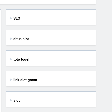
SLOT
situs slot
toto togel
link slot gacor
slot