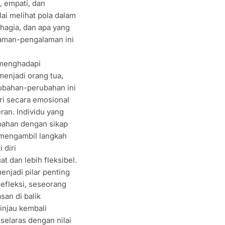
 empati, dan
ai melihat pola dalam
hagia, dan apa yang
laman-pengalaman ini
g menghadapi
menjadi orang tua,
erubahan-perubahan ini
ri secara emosional
ran. Individu yang
ahan dengan sikap
 mengambil langkah
 diri
t dan lebih fleksibel.
enjadi pilar penting
refleksi, seseorang
an di balik
injau kembali
selaras dengan nilai