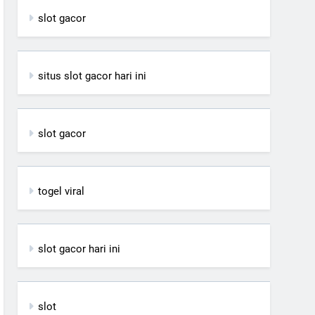
slot gacor
situs slot gacor hari ini
slot gacor
togel viral
slot gacor hari ini
slot