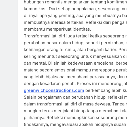
hubungan romantis mengajarkan tentang komitmen,
komunikasi. Dari setiap pengalaman, seseorang mul
dirinya: apa yang penting, apa yang membuatnya ba
membuatnya merasa tertekan. Refleksi dari penga
membantu memperkuat identitas.
Transformasi jati diri juga terjadi ketika seseoran
perubahan besar dalam hidup, seperti pernikahan, 
kehilangan orang tercinta, atau berganti karier. P
sering menuntut seseorang untuk menyesuaikan di
dan mental. Di sinilah kedewasaan emosional berpe
matang secara emosional mampu merespons perub
yang lebih bijaksana, memahami perasaannya, dan
dengan kesadaran penuh. Proses ini mendorong jati
greenwichconstructions.com
berkembang lebih kua
Selain pengalaman dan perubahan hidup, refleksi m
dalam transformasi jati diri di masa dewasa. Tanpa 
mungkin terus menjalani hidup tanpa memahami alas
pilihannya. Refleksi memungkinkan seseorang men
tindakannya, mengevaluasi apakah hidupnya sudah 