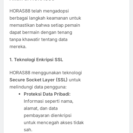
HORAS88 telah mengadopsi
berbagai langkah keamanan untuk
memastikan bahwa setiap pemain
dapat bermain dengan tenang
tanpa khawatir tentang data
mereka.
1. Teknologi Enkripsi SSL
HORAS88 menggunakan teknologi
Secure Socket Layer (SSL)
untuk
melindungi data pengguna:
Proteksi Data Pribadi:
Informasi seperti nama,
alamat, dan data
pembayaran dienkripsi
untuk mencegah akses tidak
sah.