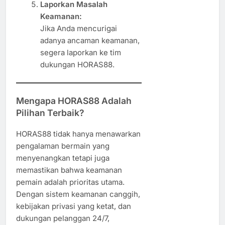
Laporkan Masalah
Keamanan:
Jika Anda mencurigai
adanya ancaman keamanan,
segera laporkan ke tim
dukungan HORAS88.
Mengapa HORAS88 Adalah
Pilihan Terbaik?
HORAS88 tidak hanya menawarkan
pengalaman bermain yang
menyenangkan tetapi juga
memastikan bahwa keamanan
pemain adalah prioritas utama.
Dengan sistem keamanan canggih,
kebijakan privasi yang ketat, dan
dukungan pelanggan 24/7,