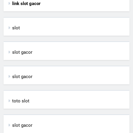
link slot gacor
slot
slot gacor
slot gacor
toto slot
slot gacor