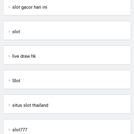
slot gacor hari ini
slot
live draw hk
Slot
situs slot thailand
slot777