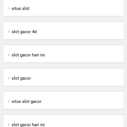
situs slot
slot gacor 4d
slot gacor hari ini
slot gacor
situs slot gacor
slot gacor hari ini