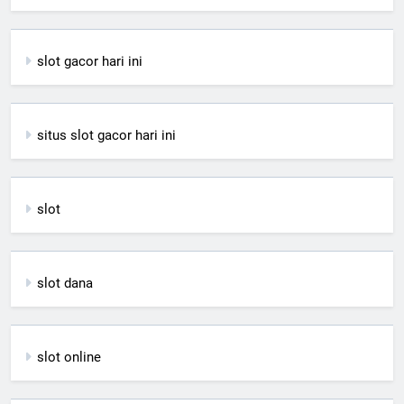
slot gacor hari ini
situs slot gacor hari ini
slot
slot dana
slot online