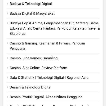
Budaya & Teknologi Digital
Budaya Digital & Masyarakat
Budaya Pop & Anime, Pengembangan Diri, Strategi Game,
Edukasi Anak, Cerita Fantasi, Psikologi Karakter, Travel &
Eksplorasi
Casino & Gaming, Keamanan & Privasi, Panduan
Pengguna
Casino, Slot Games, Gambling
Casino, Slot Online, Review Platform
Data & Statistik | Teknologi Digital | Regional Asia
Desain & Teknologi Digital
Desain Produk Digital, Aksesibilitas Pengguna