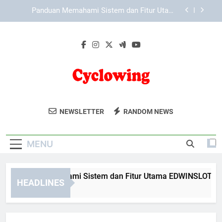
Skip
EDWINSLOT dengan Struktur Menu yang Mudah
to
Dipahami Pengguna
content
LEBAH4D dengan Struktur Menu yang Mudah
Dipahami Pengguna
Panduan Memahami Sistem dan Fitur Utama
EDWINSLOT
Panduan Memahami Sistem dan Fitur Utama
LEBAH4D secara Lengkap
Cyclowing
EDWINSLOT dengan Struktur Menu yang Mudah
Temukan Tips Bersepeda Dan Kesehatan
Dipahami Pengguna
NEWSLETTER
RANDOM NEWS
Dari Cyclowing. Untuk Gaya Hidup Sehat
LEBAH4D dengan Struktur Menu yang Mudah
Dipahami Pengguna
Dan Aktif.
MENU
anduan Memahami Sistem dan Fitur Utama EDWINSLOT
HEADLINES
Weeks Ago