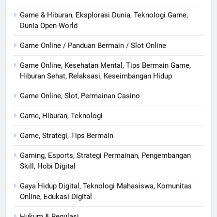
Game & Hiburan, Eksplorasi Dunia, Teknologi Game,
Dunia Open-World
Game Online / Panduan Bermain / Slot Online
Game Online, Kesehatan Mental, Tips Bermain Game,
Hiburan Sehat, Relaksasi, Keseimbangan Hidup
Game Online, Slot, Permainan Casino
Game, Hiburan, Teknologi
Game, Strategi, Tips Bermain
Gaming, Esports, Strategi Permainan, Pengembangan
Skill, Hobi Digital
Gaya Hidup Digital, Teknologi Mahasiswa, Komunitas
Online, Edukasi Digital
Hukum & Regulasi