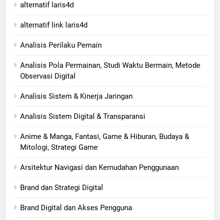
alternatif laris4d
alternatif link laris4d
Analisis Perilaku Pemain
Analisis Pola Permainan, Studi Waktu Bermain, Metode
Observasi Digital
Analisis Sistem & Kinerja Jaringan
Analisis Sistem Digital & Transparansi
Anime & Manga, Fantasi, Game & Hiburan, Budaya &
Mitologi, Strategi Game
Arsitektur Navigasi dan Kemudahan Penggunaan
Brand dan Strategi Digital
Brand Digital dan Akses Pengguna