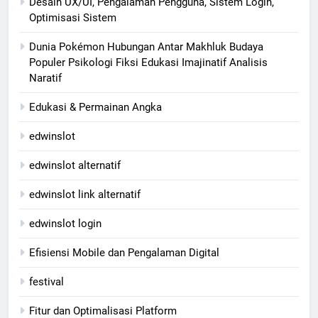
Desain UX/UI, Pengalaman Pengguna, Sistem Login,
Optimisasi Sistem
Dunia Pokémon Hubungan Antar Makhluk Budaya
Populer Psikologi Fiksi Edukasi Imajinatif Analisis
Naratif
Edukasi & Permainan Angka
edwinslot
edwinslot alternatif
edwinslot link alternatif
edwinslot login
Efisiensi Mobile dan Pengalaman Digital
festival
Fitur dan Optimalisasi Platform