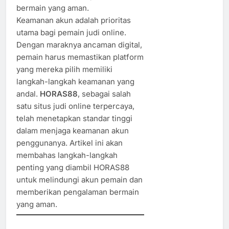
bermain yang aman.
Keamanan akun adalah prioritas
utama bagi pemain judi online.
Dengan maraknya ancaman digital,
pemain harus memastikan platform
yang mereka pilih memiliki
langkah-langkah keamanan yang
andal.
HORAS88
, sebagai salah
satu situs judi online terpercaya,
telah menetapkan standar tinggi
dalam menjaga keamanan akun
penggunanya. Artikel ini akan
membahas langkah-langkah
penting yang diambil HORAS88
untuk melindungi akun pemain dan
memberikan pengalaman bermain
yang aman.