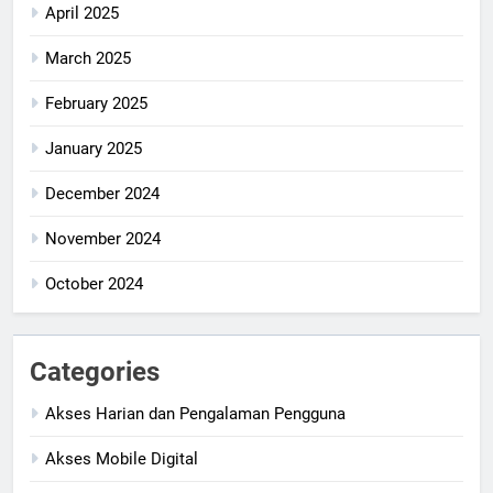
April 2025
March 2025
February 2025
January 2025
December 2024
November 2024
October 2024
Categories
Akses Harian dan Pengalaman Pengguna
Akses Mobile Digital