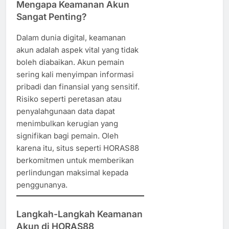
Mengapa Keamanan Akun
Sangat Penting?
Dalam dunia digital, keamanan
akun adalah aspek vital yang tidak
boleh diabaikan. Akun pemain
sering kali menyimpan informasi
pribadi dan finansial yang sensitif.
Risiko seperti peretasan atau
penyalahgunaan data dapat
menimbulkan kerugian yang
signifikan bagi pemain. Oleh
karena itu, situs seperti HORAS88
berkomitmen untuk memberikan
perlindungan maksimal kepada
penggunanya.
Langkah-Langkah Keamanan
Akun di HORAS88