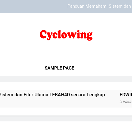
Panduan Memahami Sistem dan 
EDWINSLOT dengan Struktur
LEBAH4D dengan Struktur
Panduan Memahami
lowing
ips Bersepeda Dan Kesehatan Dari Cyclowing. Untuk Gaya Hidu
Panduan Memahami Sistem dan 
SAMPLE PAGE
EDWINSLOT dengan Struktur
LEBAH4D dengan Struktur
itur Utama LEBAH4D secara Lengkap
EDWINSLOT denga
3 Weeks Ago