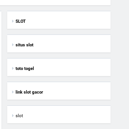
SLOT
situs slot
toto togel
link slot gacor
slot