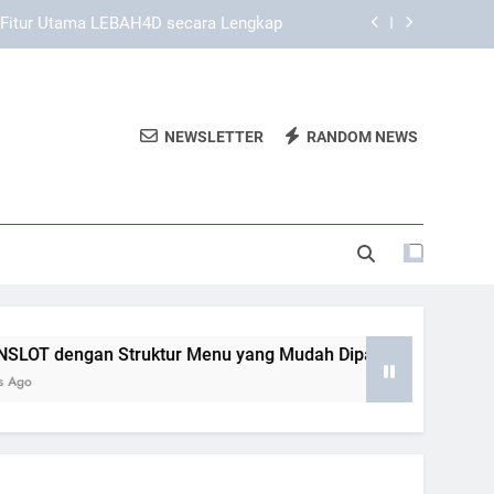
Fitur Utama LEBAH4D secara Lengkap
 Menu yang Mudah Dipahami Pengguna
 Menu yang Mudah Dipahami Pengguna
NEWSLETTER
RANDOM NEWS
 Sistem dan Fitur Utama EDWINSLOT
p Sehat Dan Aktif.
Fitur Utama LEBAH4D secara Lengkap
 Menu yang Mudah Dipahami Pengguna
 Menu yang Mudah Dipahami Pengguna
n Struktur Menu yang Mudah Dipahami Pengguna
LEB
3 We