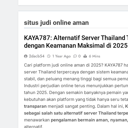
situs judi online aman
KAYA787: Alternatif Server Thailand
dengan Keamanan Maksimal di 2025
2dacb54
1 Year Ago
0
6 Mins
Cari platform judi online aman di 2025? KAYA787 had
server Thailand terpercaya dengan sistem keaman
stabil, dan peluang menang tinggi bagi semua pema
Industri perjudian online terus menunjukkan pertum
tahun 2025. Dengan semakin banyaknya pemain ya
kebutuhan akan platform yang tidak hanya seru tet
transparan
menjadi sangat penting. Dalam hal ini,
K
sebagai salah satu alternatif server Thailand terp
menawarkan
pengalaman bermain aman, nyaman
alternatif.