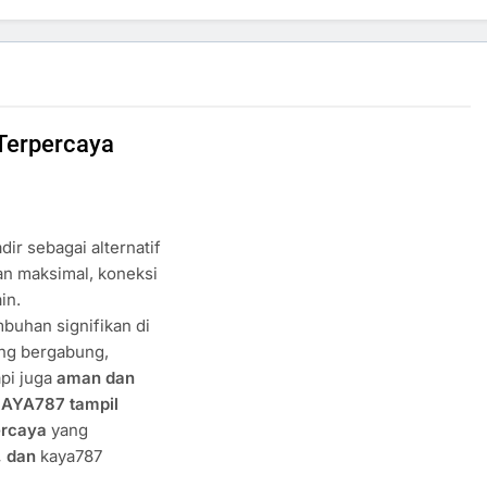
 Terpercaya
ir sebagai alternatif
an maksimal, koneksi
in.
buhan signifikan di
ng bergabung,
api juga
aman dan
AYA787 tampil
ercaya
yang
, dan
kaya787