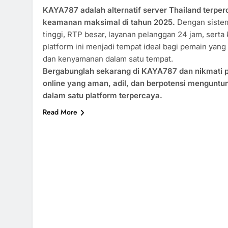
KAYA787 adalah alternatif server Thailand terpe
keamanan maksimal di tahun 2025.
Dengan sistem
tinggi, RTP besar, layanan pelanggan 24 jam, serta
platform ini menjadi tempat ideal bagi pemain ya
dan kenyamanan dalam satu tempat.
Bergabunglah sekarang di KAYA787 dan nikmati 
online yang aman, adil, dan berpotensi mengu
dalam satu platform terpercaya.
Read More