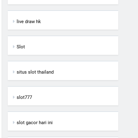
live draw hk
Slot
situs slot thailand
slot777
slot gacor hari ini