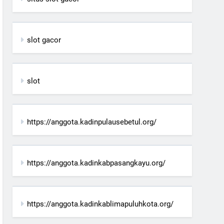
slot gacor
slot
https://anggota.kadinpulausebetul.org/
https://anggota.kadinkabpasangkayu.org/
https://anggota.kadinkablimapuluhkota.org/