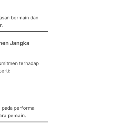
uasan bermain dan
r.
men Jangka
komitmen terhadap
perti:
 pada performa
ara pemain.