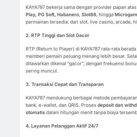
KAYA787 bekerja sama dengan provider papan atas
Play, PG Soft, Habanero, Slot88
, hingga
Microgam
permainan tersedia: dari slot, live casino, arcade, 
2.
RTP Tinggi dan Slot Gacor
RTP (Return to Player) di KAYA787 rata-rata berada
memberi pemain peluang menang lebih besar. Selain
ditawarkan dikenal “gacor”, dengan frekuensi bonu
sering muncul.
3.
Transaksi Cepat dan Transparan
KAYA787 mendukung berbagai metode pembayaran s
bank, e-wallet, dan QRIS. Proses
deposit dan with
otomatis
dalam hitungan menit tanpa biaya tersemb
4.
Layanan Pelanggan Aktif 24/7