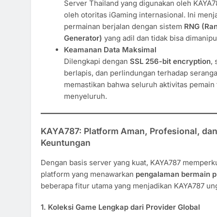
Server Thailand yang digunakan oleh KAYA7
oleh otoritas iGaming internasional. Ini me
permainan berjalan dengan sistem
RNG (Ra
Generator)
yang adil dan tidak bisa dimanipul
Keamanan Data Maksimal
Dilengkapi dengan
SSL 256-bit encryption
, 
berlapis, dan perlindungan terhadap seranga
memastikan bahwa seluruh aktivitas pemain 
menyeluruh.
KAYA787: Platform Aman, Profesional, da
Keuntungan
Dengan basis server yang kuat, KAYA787 memperku
platform yang menawarkan
pengalaman bermain 
beberapa fitur utama yang menjadikan KAYA787 un
1.
Koleksi Game Lengkap dari Provider Global