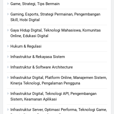
Game, Strategi, Tips Bermain
Gaming, Esports, Strategi Permainan, Pengembangan
Skill, Hobi Digital
Gaya Hidup Digital, Teknologi Mahasiswa, Komunitas
Online, Edukasi Digital
Hukum & Regulasi
Infrastruktur & Rekayasa Sistem
Infrastruktur & Software Architecture
Infrastruktur Digital, Platform Online, Manajemen Sistem,
Kinerja Teknologi, Pengalaman Pengguna
Infrastruktur Digital, Teknologi API, Pengembangan
Sistem, Keamanan Aplikasi
Infrastruktur Server, Optimasi Performa, Teknologi Game,