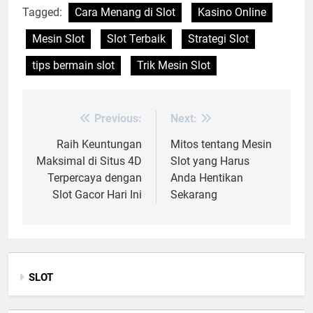
Tagged:
Cara Menang di Slot
Kasino Online
Mesin Slot
Slot Terbaik
Strategi Slot
tips bermain slot
Trik Mesin Slot
Previous:
Next:
Post
navigation
Raih Keuntungan
Mitos tentang Mesin
Maksimal di Situs 4D
Slot yang Harus
Terpercaya dengan
Anda Hentikan
Slot Gacor Hari Ini
Sekarang
SLOT