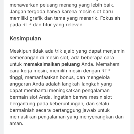
menawarkan peluang menang yang lebih baik.
Jangan tergoda hanya karena mesin slot baru
memiliki grafik dan tema yang menarik. Fokuslah
pada RTP dan fitur yang relevan.
Kesimpulan
Meskipun tidak ada trik ajaib yang dapat menjamin
kemenangan di mesin slot, ada beberapa cara
untuk
memaksimalkan peluang
Anda. Memahami
cara kerja mesin, memilih mesin dengan RTP
tinggi, memanfaatkan bonus, dan mengelola
anggaran Anda adalah langkah-langkah yang
dapat membantu meningkatkan pengalaman
bermain slot Anda. Ingatlah bahwa mesin slot
bergantung pada keberuntungan, dan selalu
bermainlah secara bertanggung jawab untuk
memastikan pengalaman yang menyenangkan dan
aman.