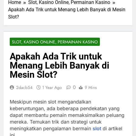
Home
Slot, Kasino Online, Permainan Kasino
Apakah Ada Trik untuk Menang Lebih Banyak di Mesin
Slot?
SLOT, KASINO ONLINE, PERMAINAN KASINO
Apakah Ada Trik untuk
Menang Lebih Banyak di
Mesin Slot?
0
2dacb54
1 Year Ago
9 Mins
Meskipun mesin slot mengandalkan
keberuntungan, ada beberapa pendekatan yang
dapat membantu pemain memaksimalkan peluang
mereka. Temukan trik dan strategi untuk
meningkatkan pengalaman bermain
slot
di artikel
ini.