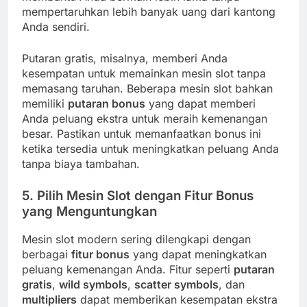
mempertaruhkan lebih banyak uang dari kantong
Anda sendiri.
Putaran gratis, misalnya, memberi Anda
kesempatan untuk memainkan mesin slot tanpa
memasang taruhan. Beberapa mesin slot bahkan
memiliki
putaran bonus
yang dapat memberi
Anda peluang ekstra untuk meraih kemenangan
besar. Pastikan untuk memanfaatkan bonus ini
ketika tersedia untuk meningkatkan peluang Anda
tanpa biaya tambahan.
5. Pilih Mesin Slot dengan Fitur Bonus
yang Menguntungkan
Mesin slot modern sering dilengkapi dengan
berbagai
fitur bonus
yang dapat meningkatkan
peluang kemenangan Anda. Fitur seperti
putaran
gratis
,
wild symbols
,
scatter symbols
, dan
multipliers
dapat memberikan kesempatan ekstra