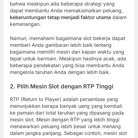
bahwa meskipun ada beberapa strategi yang
dapat membantu Anda memaksimalkan peluang,
keberuntungan tetap menjadi faktor utama
dalam
kemenangan.
Namun, memahami bagaimana slot bekerja dapat
memberi Anda gambaran lebih baik tentang
bagaimana memilih mesin dan kapan waktu yang
tepat untuk bermain. Meskipun hasilnya acak, ada
beberapa pendekatan yang bisa membantu Anda
mengelola taruhan Anda dengan lebih baik.
2. Pilih Mesin Slot dengan RTP Tinggi
RTP (Return to Player) adalah persentase yang
menunjukkan berapa banyak uang yang kembali
ke pemain dari total taruhan yang dipasang pada
mesin slot. Mesin dengan RTP yang lebih tinggi
menawarkan peluang lebih besar untuk menang
dalam jangka panjang. Sebagai contoh, mesin slot