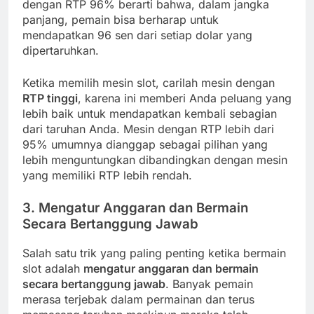
dengan RTP 96% berarti bahwa, dalam jangka
panjang, pemain bisa berharap untuk
mendapatkan 96 sen dari setiap dolar yang
dipertaruhkan.
Ketika memilih mesin slot, carilah mesin dengan
RTP tinggi
, karena ini memberi Anda peluang yang
lebih baik untuk mendapatkan kembali sebagian
dari taruhan Anda. Mesin dengan RTP lebih dari
95% umumnya dianggap sebagai pilihan yang
lebih menguntungkan dibandingkan dengan mesin
yang memiliki RTP lebih rendah.
3. Mengatur Anggaran dan Bermain
Secara Bertanggung Jawab
Salah satu trik yang paling penting ketika bermain
slot adalah
mengatur anggaran dan bermain
secara bertanggung jawab
. Banyak pemain
merasa terjebak dalam permainan dan terus