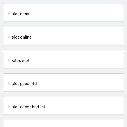
slot dana
slot online
situs slot
slot gacor 4d
slot gacor hari ini