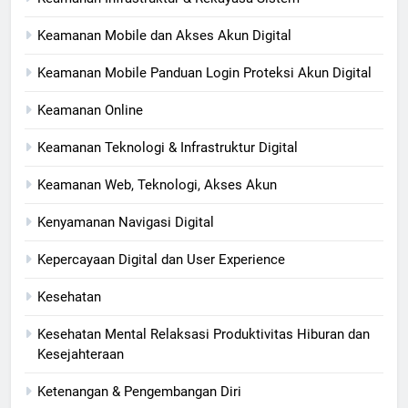
Keamanan Mobile dan Akses Akun Digital
Keamanan Mobile Panduan Login Proteksi Akun Digital
Keamanan Online
Keamanan Teknologi & Infrastruktur Digital
Keamanan Web, Teknologi, Akses Akun
Kenyamanan Navigasi Digital
Kepercayaan Digital dan User Experience
Kesehatan
Kesehatan Mental Relaksasi Produktivitas Hiburan dan
Kesejahteraan
Ketenangan & Pengembangan Diri