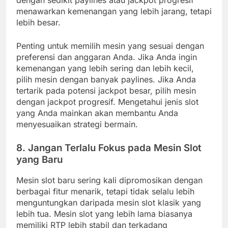
menawarkan kemenangan yang lebih jarang, tetapi
lebih besar.
Penting untuk memilih mesin yang sesuai dengan
preferensi dan anggaran Anda. Jika Anda ingin
kemenangan yang lebih sering dan lebih kecil,
pilih mesin dengan banyak paylines. Jika Anda
tertarik pada potensi jackpot besar, pilih mesin
dengan jackpot progresif. Mengetahui jenis slot
yang Anda mainkan akan membantu Anda
menyesuaikan strategi bermain.
8. Jangan Terlalu Fokus pada Mesin Slot
yang Baru
Mesin slot baru sering kali dipromosikan dengan
berbagai fitur menarik, tetapi tidak selalu lebih
menguntungkan daripada mesin slot klasik yang
lebih tua. Mesin slot yang lebih lama biasanya
memiliki RTP lebih stabil dan terkadang