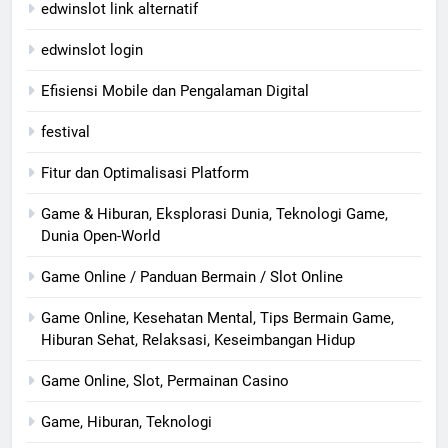
edwinslot link alternatif
edwinslot login
Efisiensi Mobile dan Pengalaman Digital
festival
Fitur dan Optimalisasi Platform
Game & Hiburan, Eksplorasi Dunia, Teknologi Game,
Dunia Open-World
Game Online / Panduan Bermain / Slot Online
Game Online, Kesehatan Mental, Tips Bermain Game,
Hiburan Sehat, Relaksasi, Keseimbangan Hidup
Game Online, Slot, Permainan Casino
Game, Hiburan, Teknologi