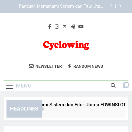
Skip
EDWINSLOT dengan Struktur Menu yang Mudah
to
Dipahami Pengguna
content
LEBAH4D dengan Struktur Menu yang Mudah
Dipahami Pengguna
Panduan Memahami Sistem dan Fitur Utama
EDWINSLOT
Panduan Memahami Sistem dan Fitur Utama
LEBAH4D secara Lengkap
Cyclowing
EDWINSLOT dengan Struktur Menu yang Mudah
Temukan Tips Bersepeda Dan Kesehatan
Dipahami Pengguna
NEWSLETTER
RANDOM NEWS
Dari Cyclowing. Untuk Gaya Hidup Sehat
LEBAH4D dengan Struktur Menu yang Mudah
Dipahami Pengguna
Dan Aktif.
MENU
anduan Memahami Sistem dan Fitur Utama EDWINSLOT
HEADLINES
Weeks Ago