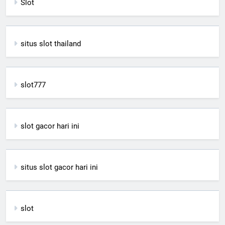
Slot
situs slot thailand
slot777
slot gacor hari ini
situs slot gacor hari ini
slot