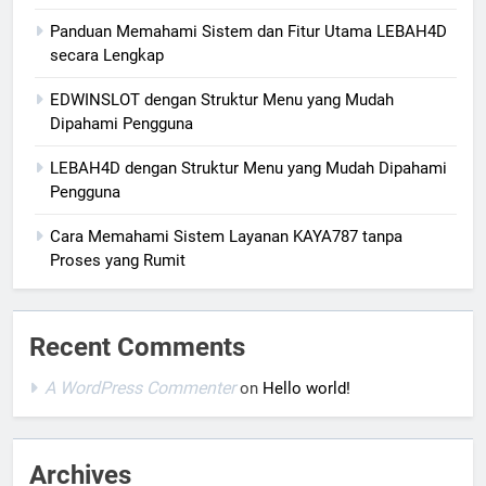
Panduan Memahami Sistem dan Fitur Utama LEBAH4D
secara Lengkap
EDWINSLOT dengan Struktur Menu yang Mudah
Dipahami Pengguna
LEBAH4D dengan Struktur Menu yang Mudah Dipahami
Pengguna
Cara Memahami Sistem Layanan KAYA787 tanpa
Proses yang Rumit
Recent Comments
A WordPress Commenter
on
Hello world!
Archives