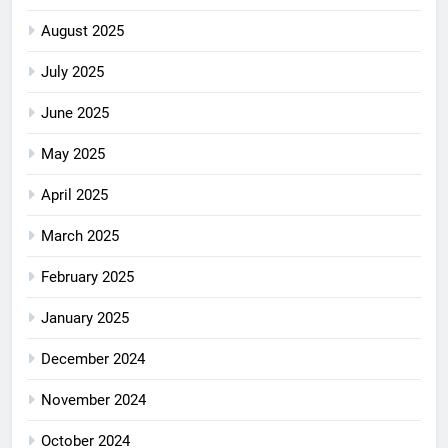
August 2025
July 2025
June 2025
May 2025
April 2025
March 2025
February 2025
January 2025
December 2024
November 2024
October 2024