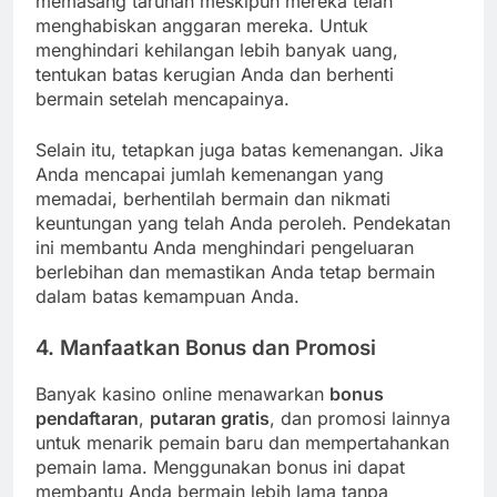
memasang taruhan meskipun mereka telah
menghabiskan anggaran mereka. Untuk
menghindari kehilangan lebih banyak uang,
tentukan batas kerugian Anda dan berhenti
bermain setelah mencapainya.
Selain itu, tetapkan juga batas kemenangan. Jika
Anda mencapai jumlah kemenangan yang
memadai, berhentilah bermain dan nikmati
keuntungan yang telah Anda peroleh. Pendekatan
ini membantu Anda menghindari pengeluaran
berlebihan dan memastikan Anda tetap bermain
dalam batas kemampuan Anda.
4. Manfaatkan Bonus dan Promosi
Banyak kasino online menawarkan
bonus
pendaftaran
,
putaran gratis
, dan promosi lainnya
untuk menarik pemain baru dan mempertahankan
pemain lama. Menggunakan bonus ini dapat
membantu Anda bermain lebih lama tanpa