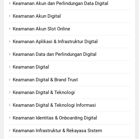
Keamanan Akun dan Perlindungan Data Digital
Keamanan Akun Digital
Keamanan Akun Slot Online
Keamanan Aplikasi & Infrastruktur Digital
Keamanan Data dan Perlindungan Digital
Keamanan Digital
Keamanan Digital & Brand Trust
Keamanan Digital & Teknologi
Keamanan Digital & Teknologi Informasi
Keamanan Identitas & Onboarding Digital
Keamanan Infrastruktur & Rekayasa Sistem