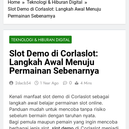
Home
Teknologi & Hiburan Digital
Slot Demo di Corlaslot: Langkah Awal Menuju
Permainan Sebenarnya
TEKNOLOGI & HIBURAN DIGITAL
Slot Demo di Corlaslot:
Langkah Awal Menuju
Permainan Sebenarnya
0
2dacb54
1 Year Ago
4 Mins
Kenali manfaat slot demo di Corlaslot sebagai
langkah awal belajar permainan slot online.
Panduan mudah untuk mencoba tanpa risiko
sebelum bermain dengan taruhan nyata.
Bagi pemula maupun pemain yang ingin mencoba
berbagai jenis slot,
slot demo
di Corlaslot menjadi