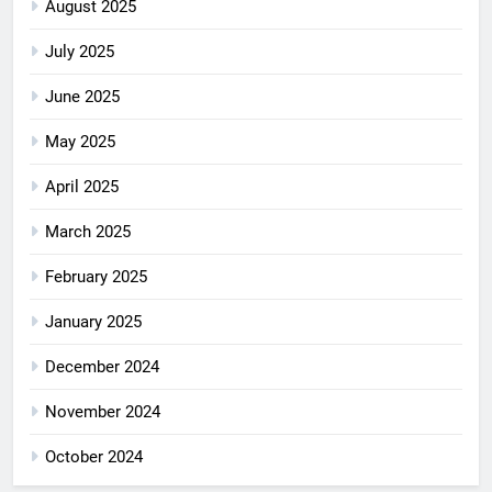
August 2025
July 2025
June 2025
May 2025
April 2025
March 2025
February 2025
January 2025
December 2024
November 2024
October 2024