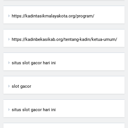
https://kadintasikmalayakota.org/program/
https://kadinbekasikab.org/tentang-kadin/ketua-umum/
situs slot gacor hari ini
slot gacor
situs slot gacor hari ini