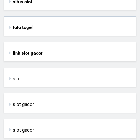
situs slot
toto togel
link slot gacor
slot
slot gacor
slot gacor