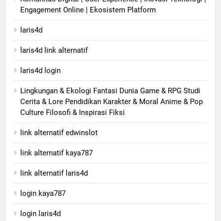
Engagement Online | Ekosistem Platform
laris4d
laris4d link alternatif
laris4d login
Lingkungan & Ekologi Fantasi Dunia Game & RPG Studi
Cerita & Lore Pendidikan Karakter & Moral Anime & Pop
Culture Filosofi & Inspirasi Fiksi
link alternatif edwinslot
link alternatif kaya787
link alternatif laris4d
login kaya787
login laris4d