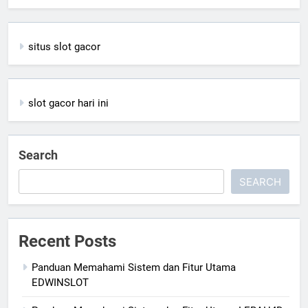
situs slot gacor
slot gacor hari ini
Search
SEARCH
Recent Posts
Panduan Memahami Sistem dan Fitur Utama
EDWINSLOT