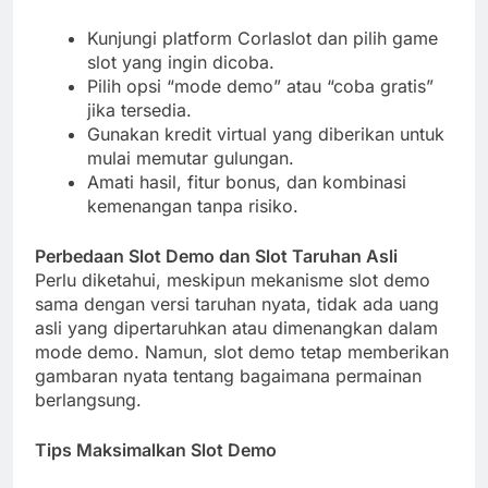
Kunjungi platform Corlaslot dan pilih game
slot yang ingin dicoba.
Pilih opsi “mode demo” atau “coba gratis”
jika tersedia.
Gunakan kredit virtual yang diberikan untuk
mulai memutar gulungan.
Amati hasil, fitur bonus, dan kombinasi
kemenangan tanpa risiko.
Perbedaan Slot Demo dan Slot Taruhan Asli
Perlu diketahui, meskipun mekanisme slot demo
sama dengan versi taruhan nyata, tidak ada uang
asli yang dipertaruhkan atau dimenangkan dalam
mode demo. Namun, slot demo tetap memberikan
gambaran nyata tentang bagaimana permainan
berlangsung.
Tips Maksimalkan Slot Demo