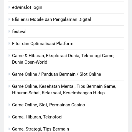
edwinslot login
Efisiensi Mobile dan Pengalaman Digital
festival
Fitur dan Optimalisasi Platform
Game & Hiburan, Eksplorasi Dunia, Teknologi Game,
Dunia Open-World
Game Online / Panduan Bermain / Slot Online
Game Online, Kesehatan Mental, Tips Bermain Game,
Hiburan Sehat, Relaksasi, Keseimbangan Hidup
Game Online, Slot, Permainan Casino
Game, Hiburan, Teknologi
Game, Strategi, Tips Bermain