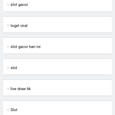
slot gacor
togel viral
slot gacor hari ini
slot
live draw hk
Slot