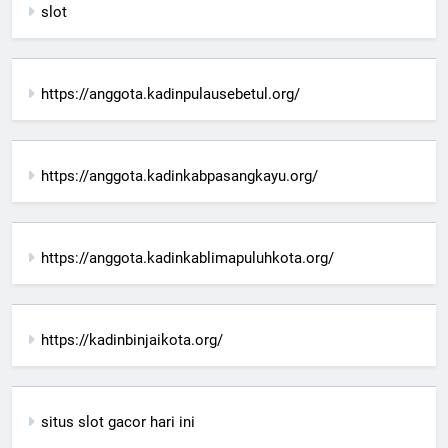
slot
https://anggota.kadinpulausebetul.org/
https://anggota.kadinkabpasangkayu.org/
https://anggota.kadinkablimapuluhkota.org/
https://kadinbinjaikota.org/
situs slot gacor hari ini