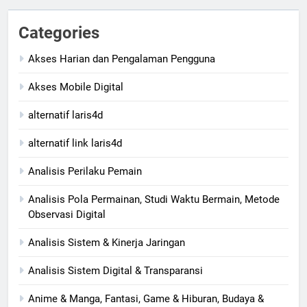
Categories
Akses Harian dan Pengalaman Pengguna
Akses Mobile Digital
alternatif laris4d
alternatif link laris4d
Analisis Perilaku Pemain
Analisis Pola Permainan, Studi Waktu Bermain, Metode
Observasi Digital
Analisis Sistem & Kinerja Jaringan
Analisis Sistem Digital & Transparansi
Anime & Manga, Fantasi, Game & Hiburan, Budaya &