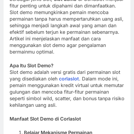
fitur penting untuk dipahami dan dimanfaatkan.
Slot demo memungkinkan pemain mencoba
permainan tanpa harus mempertaruhkan uang asli,
sehingga menjadi langkah awal yang aman dan
efektif sebelum terjun ke permainan sebenarnya.
Artikel ini menjelaskan manfaat dan cara
menggunakan slot demo agar pengalaman
bermainmu optimal.
Apa Itu Slot Demo?
Slot demo adalah versi gratis dari permainan slot
yang disediakan oleh
corlaslot
. Dalam mode ini,
pemain menggunakan kredit virtual untuk memutar
gulungan dan mencoba fitur-fitur permainan
seperti simbol wild, scatter, dan bonus tanpa risiko
kehilangan uang asli.
Manfaat Slot Demo di Corlaslot
Belajar Mekanisme Permainan