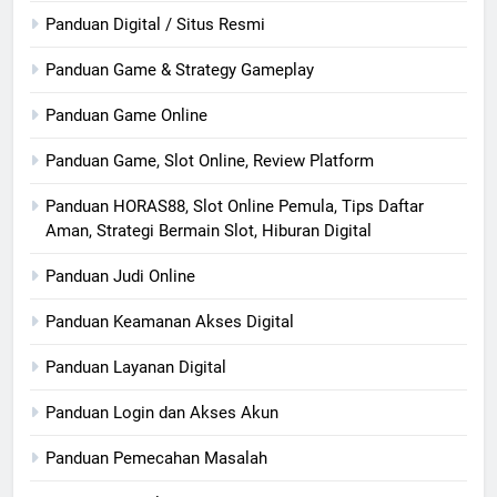
Panduan Digital / Situs Resmi
Panduan Game & Strategy Gameplay
Panduan Game Online
Panduan Game, Slot Online, Review Platform
Panduan HORAS88, Slot Online Pemula, Tips Daftar
Aman, Strategi Bermain Slot, Hiburan Digital
Panduan Judi Online
Panduan Keamanan Akses Digital
Panduan Layanan Digital
Panduan Login dan Akses Akun
Panduan Pemecahan Masalah