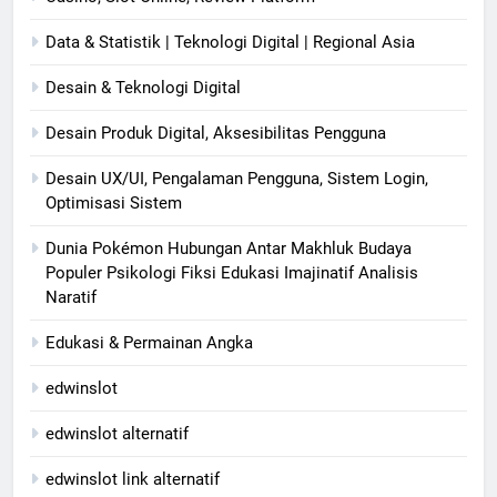
Data & Statistik | Teknologi Digital | Regional Asia
Desain & Teknologi Digital
Desain Produk Digital, Aksesibilitas Pengguna
Desain UX/UI, Pengalaman Pengguna, Sistem Login,
Optimisasi Sistem
Dunia Pokémon Hubungan Antar Makhluk Budaya
Populer Psikologi Fiksi Edukasi Imajinatif Analisis
Naratif
Edukasi & Permainan Angka
edwinslot
edwinslot alternatif
edwinslot link alternatif