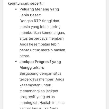
keuntungan, seperti:
Peluang Menang yang
Lebih Besar:
Dengan RTP tinggi dan
mesin yang lebih sering
memberikan kemenangan,
situs terpercaya memberi
Anda kesempatan lebih
besar untuk meraih hadiah
besar.
Jackpot Progresif yang
Menggiurkan:
Bergabung dengan situs
terpercaya memberi Anda
kesempatan untuk
memenangkan jackpot
progresif yang terus
meningkat. Hadiah ini bisa
sangat besar jika Anda