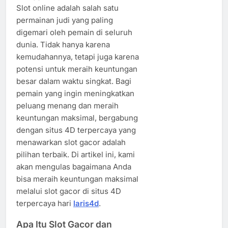
Slot online adalah salah satu
permainan judi yang paling
digemari oleh pemain di seluruh
dunia. Tidak hanya karena
kemudahannya, tetapi juga karena
potensi untuk meraih keuntungan
besar dalam waktu singkat. Bagi
pemain yang ingin meningkatkan
peluang menang dan meraih
keuntungan maksimal, bergabung
dengan situs 4D terpercaya yang
menawarkan slot gacor adalah
pilihan terbaik. Di artikel ini, kami
akan mengulas bagaimana Anda
bisa meraih keuntungan maksimal
melalui slot gacor di situs 4D
terpercaya hari
laris4d
.
Apa Itu Slot Gacor dan