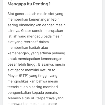
Mengapa Itu Penting?
Slot gacor adalah mesin slot yang
memberikan kemenangan lebih
sering dibandingkan dengan mesin
lainnya. Gacor sendiri merupakan
istilah yang mengacu pada mesin
slot yang “cerdas” dalam
memberikan hadiah atau
kemenangan, yang artinya peluang
untuk mendapatkan kemenangan
besar lebih tinggi. Biasanya, mesin
slot gacor memiliki Return to
Player (RTP) yang tinggi, yang
mengindikasikan bahwa mesin
tersebut lebih sering memberi
pengembalian kepada pemain.
Memilih situs 4D terpercaya yang
menawarkan mesin slot gacor