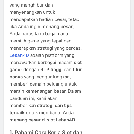
yang menghibur dan
menyenangkan untuk
mendapatkan hadiah besar, tetapi
jika Anda ingin
menang besar
,
Anda harus tahu bagaimana
memilih game yang tepat dan
menerapkan strategi yang cerdas.
Lebah4D
adalah platform yang
menawarkan berbagai macam
slot
gacor
dengan
RTP tinggi
dan
fitur
bonus
yang menguntungkan,
memberi pemain peluang untuk
meraih kemenangan besar. Dalam
panduan ini, kami akan
memberikan
strategi dan tips
terbaik
untuk membantu Anda
menang besar di slot Lebah4D
.
1.
Pahami Cara Kerja Slot dan