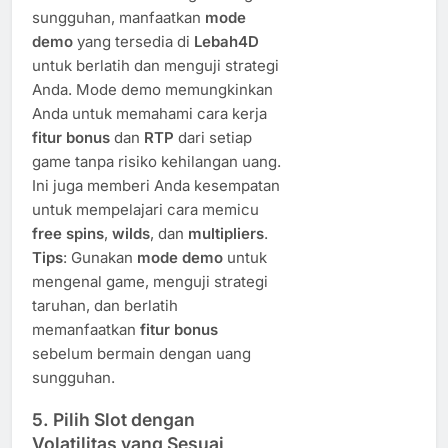
sungguhan, manfaatkan
mode
demo
yang tersedia di
Lebah4D
untuk berlatih dan menguji strategi
Anda. Mode demo memungkinkan
Anda untuk memahami cara kerja
fitur bonus
dan
RTP
dari setiap
game tanpa risiko kehilangan uang.
Ini juga memberi Anda kesempatan
untuk mempelajari cara memicu
free spins
,
wilds
, dan
multipliers
.
Tips
: Gunakan
mode demo
untuk
mengenal game, menguji strategi
taruhan, dan berlatih
memanfaatkan
fitur bonus
sebelum bermain dengan uang
sungguhan.
5.
Pilih Slot dengan
Volatilitas yang Sesuai