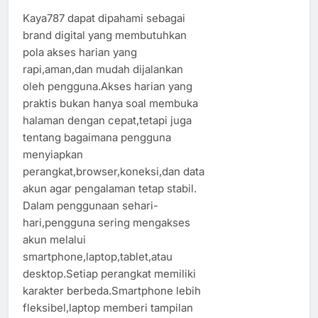
Kaya787 dapat dipahami sebagai
brand digital yang membutuhkan
pola akses harian yang
rapi,aman,dan mudah dijalankan
oleh pengguna.Akses harian yang
praktis bukan hanya soal membuka
halaman dengan cepat,tetapi juga
tentang bagaimana pengguna
menyiapkan
perangkat,browser,koneksi,dan data
akun agar pengalaman tetap stabil.
Dalam penggunaan sehari-
hari,pengguna sering mengakses
akun melalui
smartphone,laptop,tablet,atau
desktop.Setiap perangkat memiliki
karakter berbeda.Smartphone lebih
fleksibel,laptop memberi tampilan