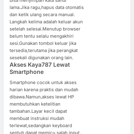
bisa menyimpan kata sandi
lama.Jika ragu,hapus data otomatis
dan ketik ulang secara manual.
Langkah kelima adalah keluar akun
setelah selesai.Menutup browser
belum tentu selalu mengakhiri
sesi.Gunakan tombol keluar jika
tersedia,terutama jika perangkat
sesekali digunakan orang lain.
Akses Kaya787 Lewat
Smartphone
Smartphone cocok untuk akses
harian karena praktis dan mudah
dibawa.Namun,akses lewat HP
membutuhkan ketelitian
tambahan.Layar kecil dapat
membuat instruksi mudah
terlewat,sedangkan keyboard
sentuh dapat memicu salah input.