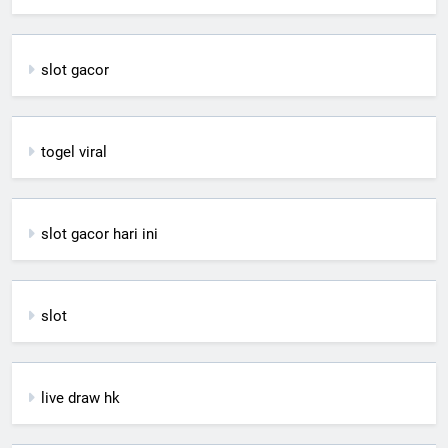
slot gacor
togel viral
slot gacor hari ini
slot
live draw hk