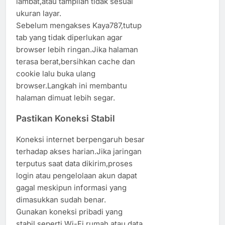
lambat,atau tampilan tidak sesuai
ukuran layar.
Sebelum mengakses Kaya787,tutup
tab yang tidak diperlukan agar
browser lebih ringan.Jika halaman
terasa berat,bersihkan cache dan
cookie lalu buka ulang
browser.Langkah ini membantu
halaman dimuat lebih segar.
Pastikan Koneksi Stabil
Koneksi internet berpengaruh besar
terhadap akses harian.Jika jaringan
terputus saat data dikirim,proses
login atau pengelolaan akun dapat
gagal meskipun informasi yang
dimasukkan sudah benar.
Gunakan koneksi pribadi yang
stabil,seperti Wi-Fi rumah atau data