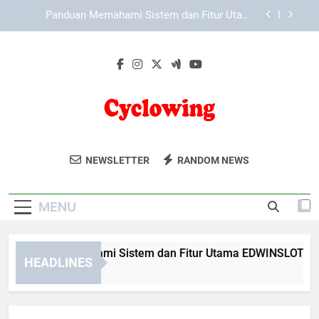
Skip
EDWINSLOT dengan Struktur Menu yang Mudah
to
Dipahami Pengguna
content
LEBAH4D dengan Struktur Menu yang Mudah
Dipahami Pengguna
Panduan Memahami Sistem dan Fitur Utama
EDWINSLOT
Panduan Memahami Sistem dan Fitur Utama
LEBAH4D secara Lengkap
Cyclowing
EDWINSLOT dengan Struktur Menu yang Mudah
Temukan Tips Bersepeda Dan Kesehatan
Dipahami Pengguna
NEWSLETTER
RANDOM NEWS
Dari Cyclowing. Untuk Gaya Hidup Sehat
LEBAH4D dengan Struktur Menu yang Mudah
Dipahami Pengguna
Dan Aktif.
MENU
anduan Memahami Sistem dan Fitur Utama EDWINSLOT
HEADLINES
 Weeks Ago