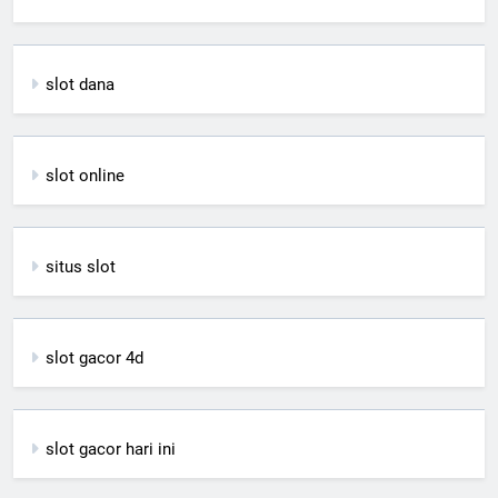
slot dana
slot online
situs slot
slot gacor 4d
slot gacor hari ini