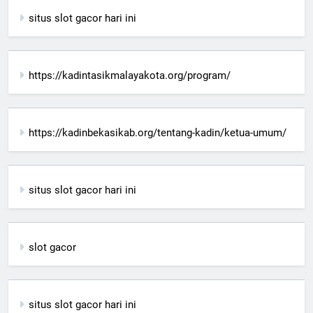
situs slot gacor hari ini
https://kadintasikmalayakota.org/program/
https://kadinbekasikab.org/tentang-kadin/ketua-umum/
situs slot gacor hari ini
slot gacor
situs slot gacor hari ini