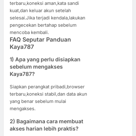
terbaru,koneksi aman,kata sandi
kuat,dan keluar akun setelah
selesai.Jika terjadi kendala,lakukan
pengecekan bertahap sebelum
mencoba kembali.
FAQ Seputar Panduan
Kaya787
1) Apa yang perlu disiapkan
sebelum mengakses
Kaya787?
Siapkan perangkat pribadi,browser
terbaru,koneksi stabil,dan data akun
yang benar sebelum mulai
mengakses.
2) Bagaimana cara membuat
akses harian lebih praktis?