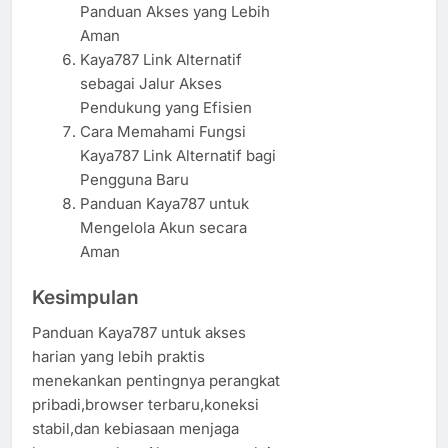
Panduan Akses yang Lebih
Aman
Kaya787 Link Alternatif
sebagai Jalur Akses
Pendukung yang Efisien
Cara Memahami Fungsi
Kaya787 Link Alternatif bagi
Pengguna Baru
Panduan Kaya787 untuk
Mengelola Akun secara
Aman
Kesimpulan
Panduan Kaya787 untuk akses
harian yang lebih praktis
menekankan pentingnya perangkat
pribadi,browser terbaru,koneksi
stabil,dan kebiasaan menjaga