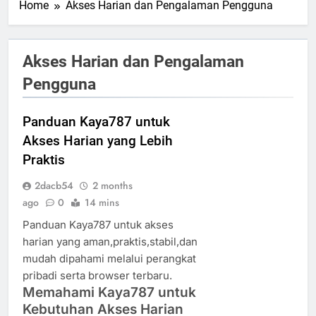
Home
Akses Harian dan Pengalaman Pengguna
Akses Harian dan Pengalaman
Pengguna
Panduan Kaya787 untuk
Akses Harian yang Lebih
Praktis
2dacb54
2 months
ago
0
14 mins
Panduan Kaya787 untuk akses
harian yang aman,praktis,stabil,dan
mudah dipahami melalui perangkat
pribadi serta browser terbaru.
Memahami Kaya787 untuk
Kebutuhan Akses Harian