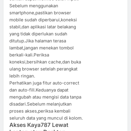
Sebelum menggunakan
smartphone,pastikan browser
mobile sudah diperbarui,koneksi
stabil,dan aplikasi latar belakang
yang tidak diperlukan sudah
ditutup.Jika halaman terasa
lambat,jangan menekan tombol
berkali-kali.Periksa
koneksi,bersihkan cache,dan buka
ulang browser setelah perangkat
lebih ringan.
Perhatikan juga fitur auto-correct
dan auto-fill.Keduanya dapat
mengubah atau mengisi data tanpa
disadari.Sebelum melanjutkan
proses akses,periksa kembali
seluruh data yang muncul di kolom.
Akses Kaya787 Lewat