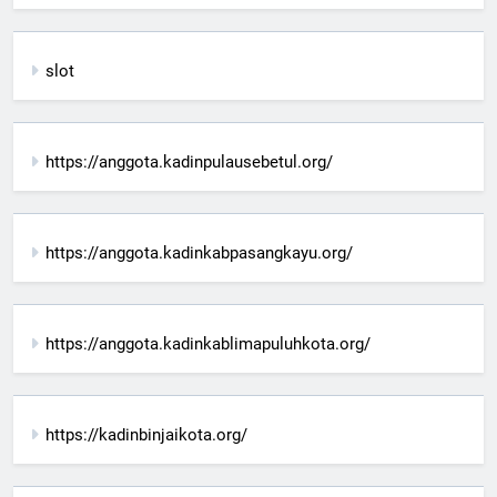
slot
https://anggota.kadinpulausebetul.org/
https://anggota.kadinkabpasangkayu.org/
https://anggota.kadinkablimapuluhkota.org/
https://kadinbinjaikota.org/