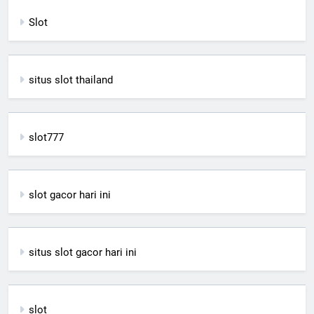
Slot
situs slot thailand
slot777
slot gacor hari ini
situs slot gacor hari ini
slot