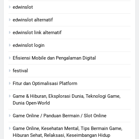
edwinslot
edwinslot alternatif
edwinslot link alternatif
edwinslot login
Efisiensi Mobile dan Pengalaman Digital
festival
Fitur dan Optimalisasi Platform
Game & Hiburan, Eksplorasi Dunia, Teknologi Game,
Dunia Open-World
Game Online / Panduan Bermain / Slot Online
Game Online, Kesehatan Mental, Tips Bermain Game,
Hiburan Sehat, Relaksasi, Keseimbangan Hidup