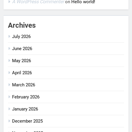
A WordPress Commenter
on
Hello world!
Archives
July 2026
June 2026
May 2026
April 2026
March 2026
February 2026
January 2026
December 2025