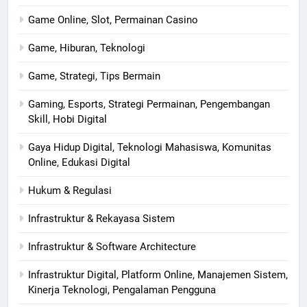
Game Online, Slot, Permainan Casino
Game, Hiburan, Teknologi
Game, Strategi, Tips Bermain
Gaming, Esports, Strategi Permainan, Pengembangan
Skill, Hobi Digital
Gaya Hidup Digital, Teknologi Mahasiswa, Komunitas
Online, Edukasi Digital
Hukum & Regulasi
Infrastruktur & Rekayasa Sistem
Infrastruktur & Software Architecture
Infrastruktur Digital, Platform Online, Manajemen Sistem,
Kinerja Teknologi, Pengalaman Pengguna