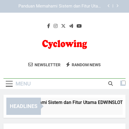
Skip
EDWINSLOT dengan Struktur Menu yang Mudah
to
Dipahami Pengguna
content
LEBAH4D dengan Struktur Menu yang Mudah
Dipahami Pengguna
Panduan Memahami Sistem dan Fitur Utama
EDWINSLOT
Panduan Memahami Sistem dan Fitur Utama
LEBAH4D secara Lengkap
Cyclowing
EDWINSLOT dengan Struktur Menu yang Mudah
Temukan Tips Bersepeda Dan Kesehatan
Dipahami Pengguna
NEWSLETTER
RANDOM NEWS
Dari Cyclowing. Untuk Gaya Hidup Sehat
LEBAH4D dengan Struktur Menu yang Mudah
Dipahami Pengguna
Dan Aktif.
MENU
anduan Memahami Sistem dan Fitur Utama EDWINSLOT
HEADLINES
Weeks Ago