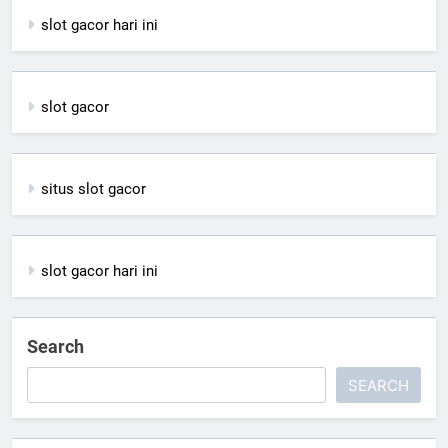
slot gacor hari ini
slot gacor
situs slot gacor
slot gacor hari ini
Search
SEARCH