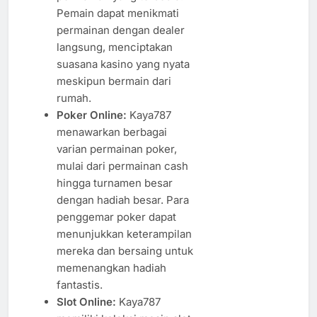
Pemain dapat menikmati
permainan dengan dealer
langsung, menciptakan
suasana kasino yang nyata
meskipun bermain dari
rumah.
Poker Online:
Kaya787
menawarkan berbagai
varian permainan poker,
mulai dari permainan cash
hingga turnamen besar
dengan hadiah besar. Para
penggemar poker dapat
menunjukkan keterampilan
mereka dan bersaing untuk
memenangkan hadiah
fantastis.
Slot Online:
Kaya787