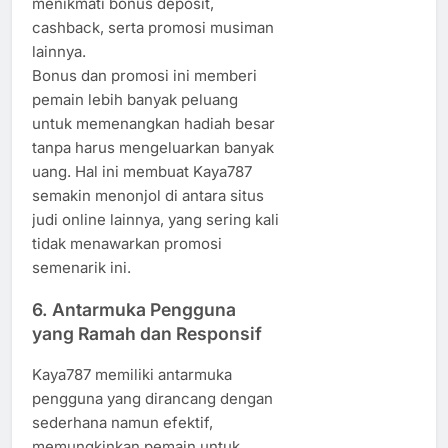
menikmati bonus deposit,
cashback, serta promosi musiman
lainnya.
Bonus dan promosi ini memberi
pemain lebih banyak peluang
untuk memenangkan hadiah besar
tanpa harus mengeluarkan banyak
uang. Hal ini membuat Kaya787
semakin menonjol di antara situs
judi online lainnya, yang sering kali
tidak menawarkan promosi
semenarik ini.
6.
Antarmuka Pengguna
yang Ramah dan Responsif
Kaya787 memiliki antarmuka
pengguna yang dirancang dengan
sederhana namun efektif,
memungkinkan pemain untuk