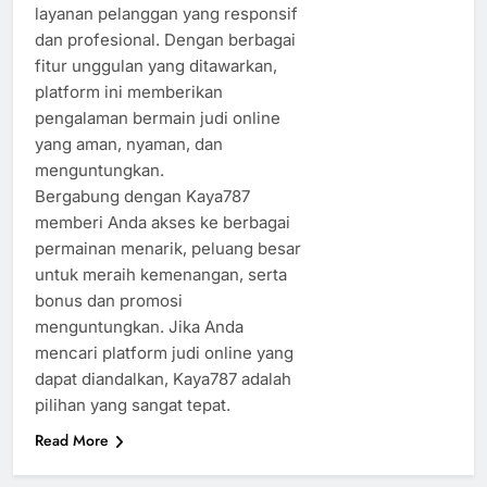
layanan pelanggan yang responsif
dan profesional. Dengan berbagai
fitur unggulan yang ditawarkan,
platform ini memberikan
pengalaman bermain judi online
yang aman, nyaman, dan
menguntungkan.
Bergabung dengan Kaya787
memberi Anda akses ke berbagai
permainan menarik, peluang besar
untuk meraih kemenangan, serta
bonus dan promosi
menguntungkan. Jika Anda
mencari platform judi online yang
dapat diandalkan, Kaya787 adalah
pilihan yang sangat tepat.
Read More