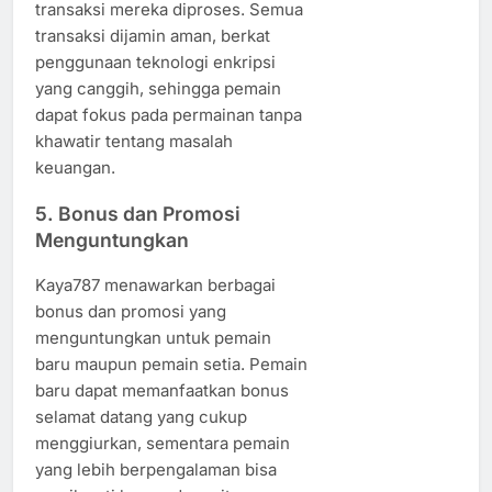
transaksi mereka diproses. Semua
transaksi dijamin aman, berkat
penggunaan teknologi enkripsi
yang canggih, sehingga pemain
dapat fokus pada permainan tanpa
khawatir tentang masalah
keuangan.
5.
Bonus dan Promosi
Menguntungkan
Kaya787 menawarkan berbagai
bonus dan promosi yang
menguntungkan untuk pemain
baru maupun pemain setia. Pemain
baru dapat memanfaatkan bonus
selamat datang yang cukup
menggiurkan, sementara pemain
yang lebih berpengalaman bisa