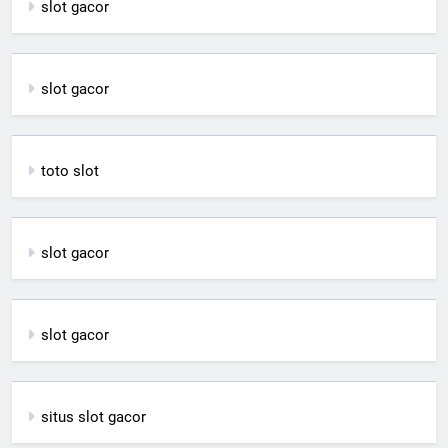
slot gacor
slot gacor
toto slot
slot gacor
slot gacor
situs slot gacor