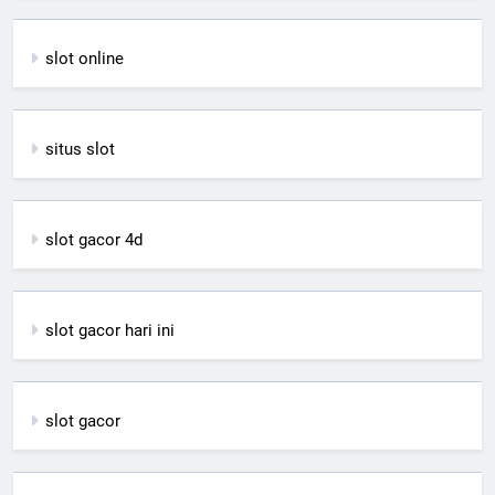
slot online
situs slot
slot gacor 4d
slot gacor hari ini
slot gacor