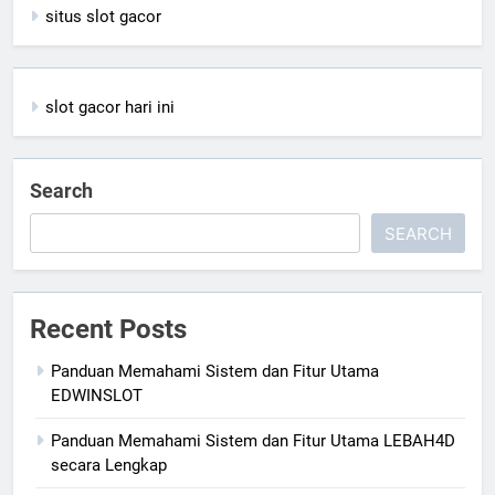
situs slot gacor
slot gacor hari ini
Search
SEARCH
Recent Posts
Panduan Memahami Sistem dan Fitur Utama
EDWINSLOT
Panduan Memahami Sistem dan Fitur Utama LEBAH4D
secara Lengkap