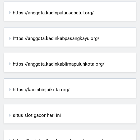
https://anggota.kadinpulausebetul.org/
https://anggota.kadinkabpasangkayu.org/
https://anggota.kadinkablimapuluhkota.org/
https://kadinbinjaikota.org/
situs slot gacor hari ini