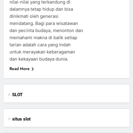
nilai-nilai yang terkandung di
dalamnya tetap hidup dan bisa
dinikmati oleh generasi
mendatang. Bagi para wisatawan
dan pecinta budaya, menonton dan
memahami makna di balik setiap
tarian adalah cara yang indah
untuk merayakan keberagaman
dan kekayaan budaya dunia.
Read More
SLOT
situs slot