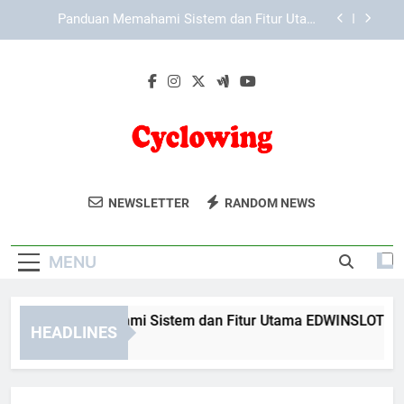
Skip
EDWINSLOT dengan Struktur Menu yang Mudah
to
Dipahami Pengguna
content
LEBAH4D dengan Struktur Menu yang Mudah
Dipahami Pengguna
Panduan Memahami Sistem dan Fitur Utama
EDWINSLOT
Panduan Memahami Sistem dan Fitur Utama
LEBAH4D secara Lengkap
Cyclowing
EDWINSLOT dengan Struktur Menu yang Mudah
Temukan Tips Bersepeda Dan Kesehatan
Dipahami Pengguna
NEWSLETTER
RANDOM NEWS
Dari Cyclowing. Untuk Gaya Hidup Sehat
LEBAH4D dengan Struktur Menu yang Mudah
Dipahami Pengguna
Dan Aktif.
MENU
anduan Memahami Sistem dan Fitur Utama EDWINSLOT
HEADLINES
 Weeks Ago