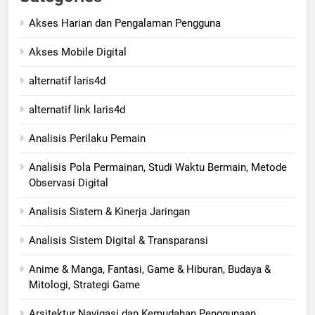
Akses Harian dan Pengalaman Pengguna
Akses Mobile Digital
alternatif laris4d
alternatif link laris4d
Analisis Perilaku Pemain
Analisis Pola Permainan, Studi Waktu Bermain, Metode
Observasi Digital
Analisis Sistem & Kinerja Jaringan
Analisis Sistem Digital & Transparansi
Anime & Manga, Fantasi, Game & Hiburan, Budaya &
Mitologi, Strategi Game
Arsitektur Navigasi dan Kemudahan Penggunaan