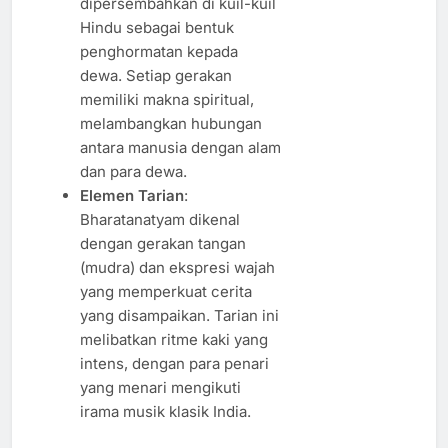
dipersembahkan di kuil-kuil
Hindu sebagai bentuk
penghormatan kepada
dewa. Setiap gerakan
memiliki makna spiritual,
melambangkan hubungan
antara manusia dengan alam
dan para dewa.
Elemen Tarian
:
Bharatanatyam dikenal
dengan gerakan tangan
(mudra) dan ekspresi wajah
yang memperkuat cerita
yang disampaikan. Tarian ini
melibatkan ritme kaki yang
intens, dengan para penari
yang menari mengikuti
irama musik klasik India.