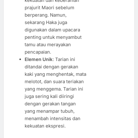
kekuatan dan keberanian
prajurit Maori sebelum
berperang. Namun,
sekarang Haka juga
digunakan dalam upacara
penting untuk menyambut
tamu atau merayakan
pencapaian.
Elemen Unik
: Tarian ini
ditandai dengan gerakan
kaki yang menghentak, mata
melotot, dan suara teriakan
yang menggema. Tarian ini
juga sering kali diiringi
dengan gerakan tangan
yang menampar tubuh,
menambah intensitas dan
kekuatan ekspresi.