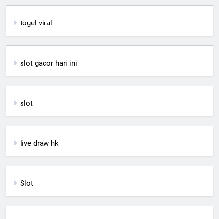
togel viral
slot gacor hari ini
slot
live draw hk
Slot