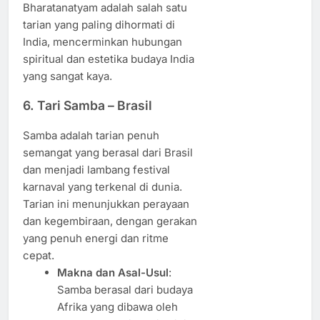
Bharatanatyam adalah salah satu
tarian yang paling dihormati di
India, mencerminkan hubungan
spiritual dan estetika budaya India
yang sangat kaya.
6.
Tari Samba – Brasil
Samba adalah tarian penuh
semangat yang berasal dari Brasil
dan menjadi lambang festival
karnaval yang terkenal di dunia.
Tarian ini menunjukkan perayaan
dan kegembiraan, dengan gerakan
yang penuh energi dan ritme
cepat.
Makna dan Asal-Usul
:
Samba berasal dari budaya
Afrika yang dibawa oleh