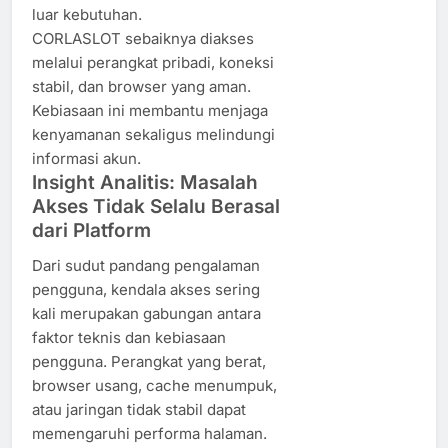
luar kebutuhan.
CORLASLOT sebaiknya diakses
melalui perangkat pribadi, koneksi
stabil, dan browser yang aman.
Kebiasaan ini membantu menjaga
kenyamanan sekaligus melindungi
informasi akun.
Insight Analitis: Masalah
Akses Tidak Selalu Berasal
dari Platform
Dari sudut pandang pengalaman
pengguna, kendala akses sering
kali merupakan gabungan antara
faktor teknis dan kebiasaan
pengguna. Perangkat yang berat,
browser usang, cache menumpuk,
atau jaringan tidak stabil dapat
memengaruhi performa halaman.