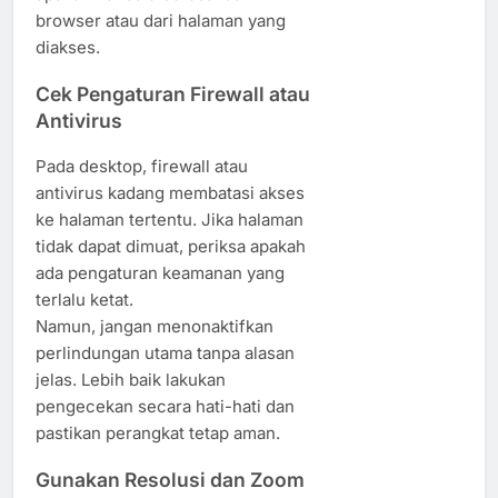
browser atau dari halaman yang
diakses.
Cek Pengaturan Firewall atau
Antivirus
Pada desktop, firewall atau
antivirus kadang membatasi akses
ke halaman tertentu. Jika halaman
tidak dapat dimuat, periksa apakah
ada pengaturan keamanan yang
terlalu ketat.
Namun, jangan menonaktifkan
perlindungan utama tanpa alasan
jelas. Lebih baik lakukan
pengecekan secara hati-hati dan
pastikan perangkat tetap aman.
Gunakan Resolusi dan Zoom