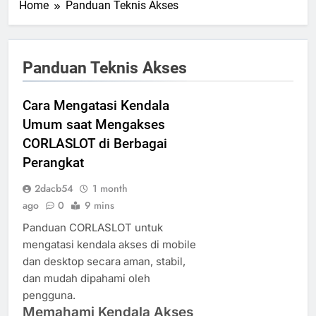
Home
Panduan Teknis Akses
Panduan Teknis Akses
Cara Mengatasi Kendala
Umum saat Mengakses
CORLASLOT di Berbagai
Perangkat
2dacb54
1 month
ago
0
9 mins
Panduan CORLASLOT untuk
mengatasi kendala akses di mobile
dan desktop secara aman, stabil,
dan mudah dipahami oleh
pengguna.
Memahami Kendala Akses