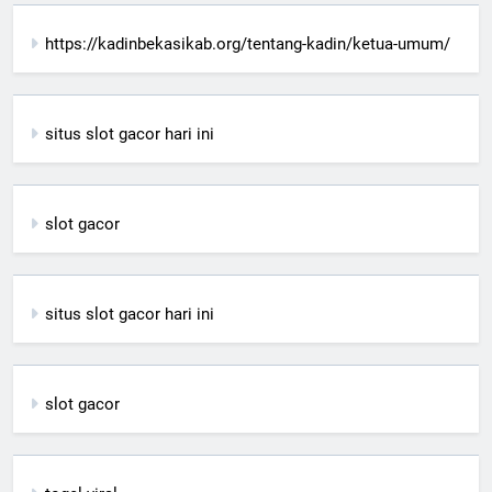
https://kadinbekasikab.org/tentang-kadin/ketua-umum/
situs slot gacor hari ini
slot gacor
situs slot gacor hari ini
slot gacor