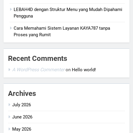
LEBAH4D dengan Struktur Menu yang Mudah Dipahami
Pengguna
Cara Memahami Sistem Layanan KAYA787 tanpa
Proses yang Rumit
Recent Comments
A WordPress Commenter
on
Hello world!
Archives
July 2026
June 2026
May 2026