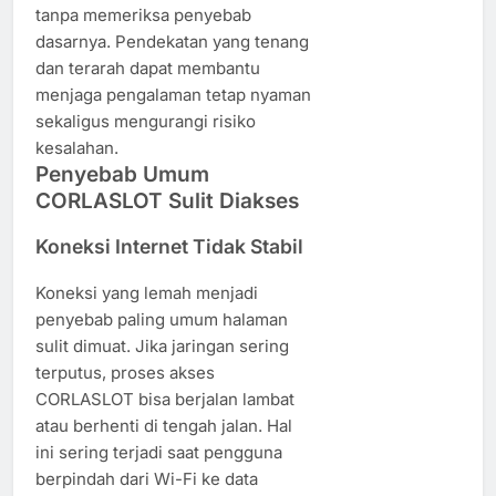
tanpa memeriksa penyebab
dasarnya. Pendekatan yang tenang
dan terarah dapat membantu
menjaga pengalaman tetap nyaman
sekaligus mengurangi risiko
kesalahan.
Penyebab Umum
CORLASLOT Sulit Diakses
Koneksi Internet Tidak Stabil
Koneksi yang lemah menjadi
penyebab paling umum halaman
sulit dimuat. Jika jaringan sering
terputus, proses akses
CORLASLOT bisa berjalan lambat
atau berhenti di tengah jalan. Hal
ini sering terjadi saat pengguna
berpindah dari Wi-Fi ke data