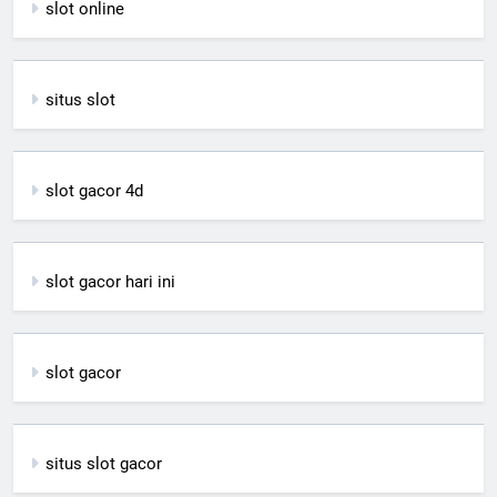
slot online
situs slot
slot gacor 4d
slot gacor hari ini
slot gacor
situs slot gacor