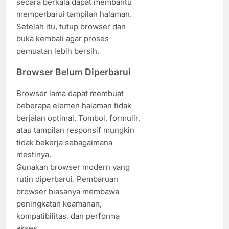
secara berkala dapat membantu
memperbarui tampilan halaman.
Setelah itu, tutup browser dan
buka kembali agar proses
pemuatan lebih bersih.
Browser Belum Diperbarui
Browser lama dapat membuat
beberapa elemen halaman tidak
berjalan optimal. Tombol, formulir,
atau tampilan responsif mungkin
tidak bekerja sebagaimana
mestinya.
Gunakan browser modern yang
rutin diperbarui. Pembaruan
browser biasanya membawa
peningkatan keamanan,
kompatibilitas, dan performa
akses.