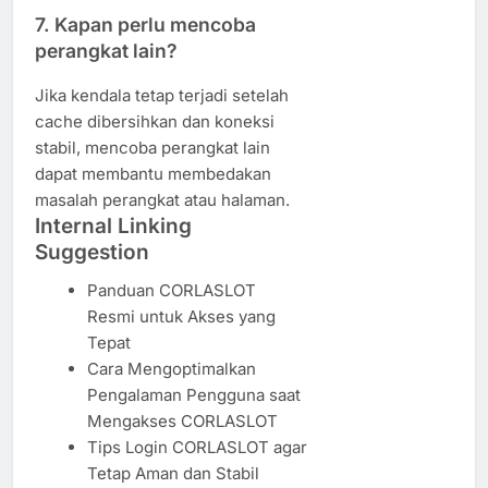
7. Kapan perlu mencoba
perangkat lain?
Jika kendala tetap terjadi setelah
cache dibersihkan dan koneksi
stabil, mencoba perangkat lain
dapat membantu membedakan
masalah perangkat atau halaman.
Internal Linking
Suggestion
Panduan CORLASLOT
Resmi untuk Akses yang
Tepat
Cara Mengoptimalkan
Pengalaman Pengguna saat
Mengakses CORLASLOT
Tips Login CORLASLOT agar
Tetap Aman dan Stabil