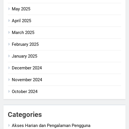
May 2025
April 2025
March 2025
February 2025
January 2025
December 2024
November 2024
October 2024
Categories
Akses Harian dan Pengalaman Pengguna