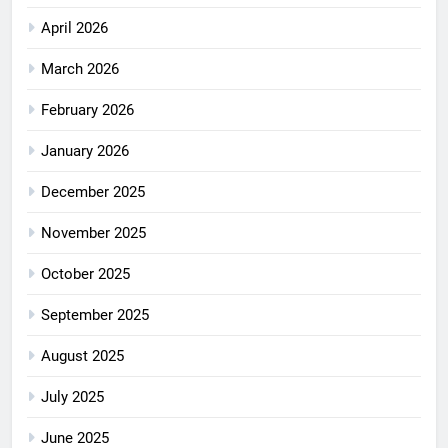
April 2026
March 2026
February 2026
January 2026
December 2025
November 2025
October 2025
September 2025
August 2025
July 2025
June 2025