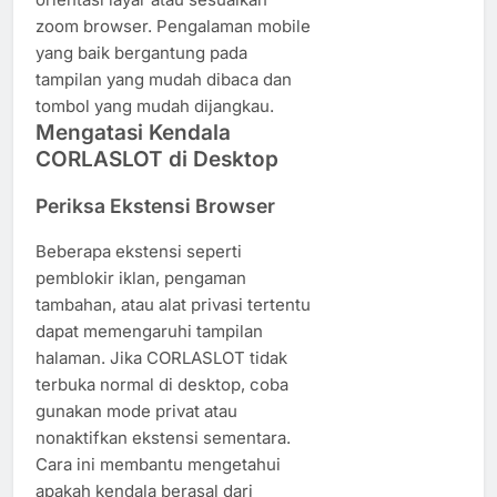
zoom browser. Pengalaman mobile
yang baik bergantung pada
tampilan yang mudah dibaca dan
tombol yang mudah dijangkau.
Mengatasi Kendala
CORLASLOT di Desktop
Periksa Ekstensi Browser
Beberapa ekstensi seperti
pemblokir iklan, pengaman
tambahan, atau alat privasi tertentu
dapat memengaruhi tampilan
halaman. Jika CORLASLOT tidak
terbuka normal di desktop, coba
gunakan mode privat atau
nonaktifkan ekstensi sementara.
Cara ini membantu mengetahui
apakah kendala berasal dari