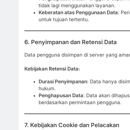
tidak lagi menggunakan layanan.
Keberatan atas Penggunaan Data
: Pe
untuk tujuan tertentu.
6. Penyimpanan dan Retensi Data
Data pengguna disimpan di server yang ama
Kebijakan Retensi Data
:
Durasi Penyimpanan
: Data hanya disi
hukum.
Penghapusan Data
: Data akan dihapus
berdasarkan permintaan pengguna.
7. Kebijakan Cookie dan Pelacakan