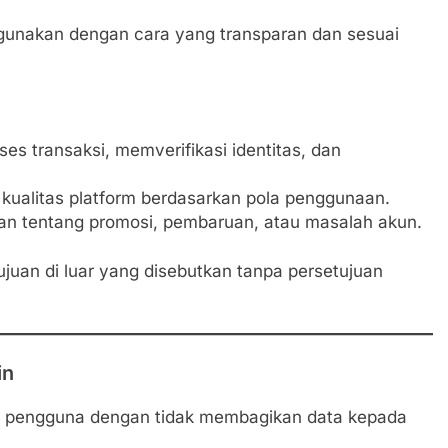
unakan dengan cara yang transparan dan sesuai
es transaksi, memverifikasi identitas, dan
kualitas platform berdasarkan pola penggunaan.
an tentang promosi, pembaruan, atau masalah akun.
juan di luar yang disebutkan tanpa persetujuan
in
i pengguna dengan tidak membagikan data kepada