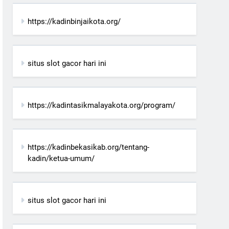
https://kadinbinjaikota.org/
situs slot gacor hari ini
https://kadintasikmalayakota.org/program/
https://kadinbekasikab.org/tentang-
kadin/ketua-umum/
situs slot gacor hari ini