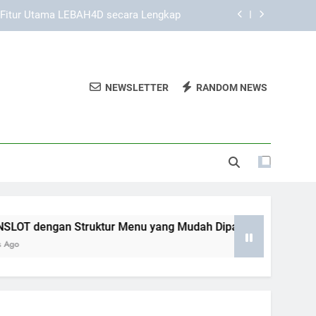
Fitur Utama LEBAH4D secara Lengkap
 Menu yang Mudah Dipahami Pengguna
 Menu yang Mudah Dipahami Pengguna
NEWSLETTER
RANDOM NEWS
 Sistem dan Fitur Utama EDWINSLOT
p Sehat Dan Aktif.
Fitur Utama LEBAH4D secara Lengkap
 Menu yang Mudah Dipahami Pengguna
 Menu yang Mudah Dipahami Pengguna
n Struktur Menu yang Mudah Dipahami Pengguna
LEBA
3 Wee