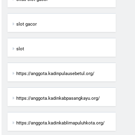
slot gacor
slot
https://anggota.kadinpulausebetul.org/
https://anggota.kadinkabpasangkayu.org/
https://anggota.kadinkablimapuluhkota.org/