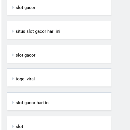
slot gacor
situs slot gacor hari ini
slot gacor
togel viral
slot gacor hari ini
slot