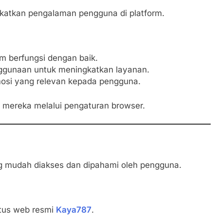
atkan pengalaman pengguna di platform.
m berfungsi dengan baik.
nggunaan untuk meningkatkan layanan.
osi yang relevan kepada pengguna.
 mereka melalui pengaturan browser.
g mudah diakses dan dipahami oleh pengguna.
itus web resmi
Kaya787
.