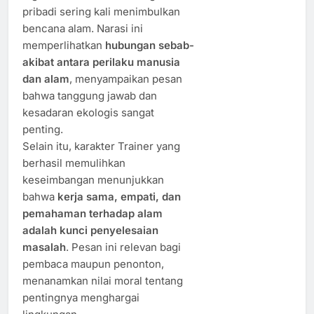
pribadi sering kali menimbulkan
bencana alam. Narasi ini
memperlihatkan
hubungan sebab-
akibat antara perilaku manusia
dan alam
, menyampaikan pesan
bahwa tanggung jawab dan
kesadaran ekologis sangat
penting.
Selain itu, karakter Trainer yang
berhasil memulihkan
keseimbangan menunjukkan
bahwa
kerja sama, empati, dan
pemahaman terhadap alam
adalah kunci penyelesaian
masalah
. Pesan ini relevan bagi
pembaca maupun penonton,
menanamkan nilai moral tentang
pentingnya menghargai