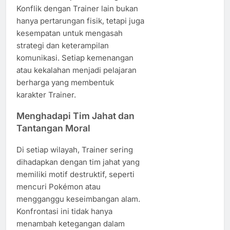
Konflik dengan Trainer lain bukan
hanya pertarungan fisik, tetapi juga
kesempatan untuk mengasah
strategi dan keterampilan
komunikasi. Setiap kemenangan
atau kekalahan menjadi pelajaran
berharga yang membentuk
karakter Trainer.
Menghadapi Tim Jahat dan
Tantangan Moral
Di setiap wilayah, Trainer sering
dihadapkan dengan tim jahat yang
memiliki motif destruktif, seperti
mencuri Pokémon atau
mengganggu keseimbangan alam.
Konfrontasi ini tidak hanya
menambah ketegangan dalam