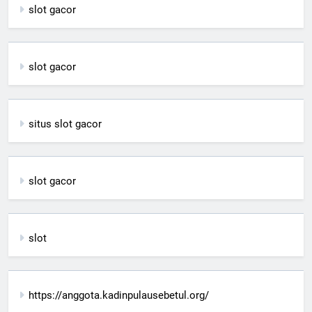
slot gacor
slot gacor
situs slot gacor
slot gacor
slot
https://anggota.kadinpulausebetul.org/