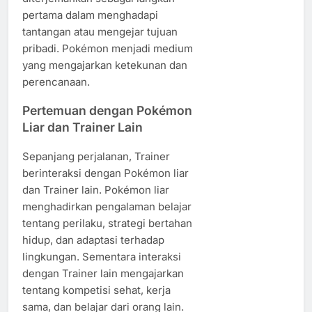
pertama dalam menghadapi
tantangan atau mengejar tujuan
pribadi. Pokémon menjadi medium
yang mengajarkan ketekunan dan
perencanaan.
Pertemuan dengan Pokémon
Liar dan Trainer Lain
Sepanjang perjalanan, Trainer
berinteraksi dengan Pokémon liar
dan Trainer lain. Pokémon liar
menghadirkan pengalaman belajar
tentang perilaku, strategi bertahan
hidup, dan adaptasi terhadap
lingkungan. Sementara interaksi
dengan Trainer lain mengajarkan
tentang kompetisi sehat, kerja
sama, dan belajar dari orang lain.