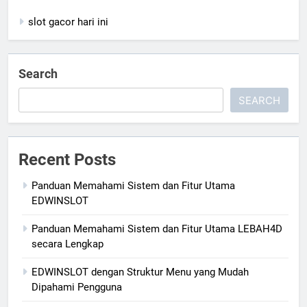
slot gacor hari ini
Search
SEARCH
Recent Posts
Panduan Memahami Sistem dan Fitur Utama
EDWINSLOT
Panduan Memahami Sistem dan Fitur Utama LEBAH4D
secara Lengkap
EDWINSLOT dengan Struktur Menu yang Mudah
Dipahami Pengguna