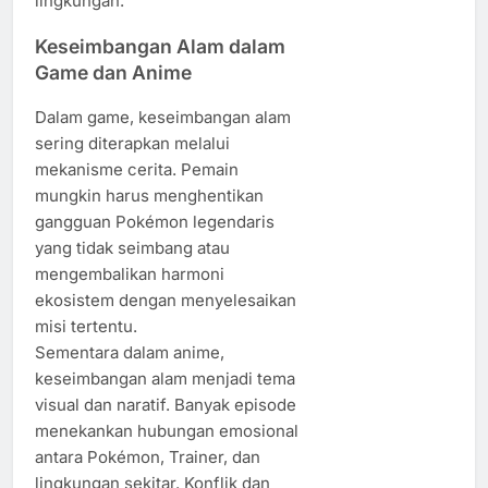
lingkungan.
Keseimbangan Alam dalam
Game dan Anime
Dalam game, keseimbangan alam
sering diterapkan melalui
mekanisme cerita. Pemain
mungkin harus menghentikan
gangguan Pokémon legendaris
yang tidak seimbang atau
mengembalikan harmoni
ekosistem dengan menyelesaikan
misi tertentu.
Sementara dalam anime,
keseimbangan alam menjadi tema
visual dan naratif. Banyak episode
menekankan hubungan emosional
antara Pokémon, Trainer, dan
lingkungan sekitar. Konflik dan