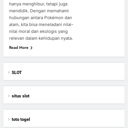
hanya menghibur, tetapi juga
mendidik. Dengan memahami
hubungan antara Pokémon dan
alam, kita bisa meneladani nilai-
nilai moral dan ekologis yang
relevan dalam kehidupan nyata.
Read More
SLOT
situs slot
toto togel