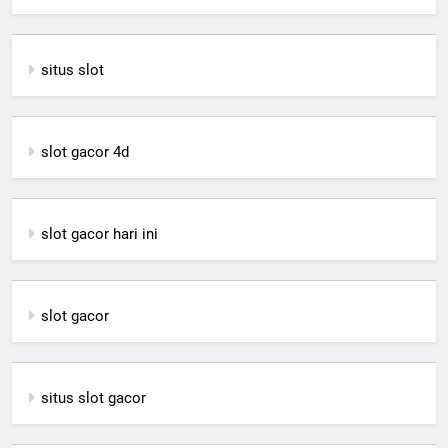
situs slot
slot gacor 4d
slot gacor hari ini
slot gacor
situs slot gacor