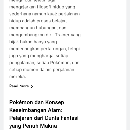
mengajarkan filosofi hidup yang
sederhana namun kuat: perjalanan
hidup adalah proses belajar,
membangun hubungan, dan
mengembangkan diri. Trainer yang
bijak bukan hanya yang
memenangkan pertarungan, tetapi
juga yang menghargai setiap
pengalaman, setiap Pokémon, dan
setiap momen dalam perjalanan
mereka.
Read More
Pokémon dan Konsep
Keseimbangan Alam:
Pelajaran dari Dunia Fantasi
yang Penuh Makna