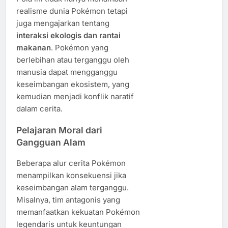
realisme dunia Pokémon tetapi
juga mengajarkan tentang
interaksi ekologis dan rantai
makanan
. Pokémon yang
berlebihan atau terganggu oleh
manusia dapat mengganggu
keseimbangan ekosistem, yang
kemudian menjadi konflik naratif
dalam cerita.
Pelajaran Moral dari
Gangguan Alam
Beberapa alur cerita Pokémon
menampilkan konsekuensi jika
keseimbangan alam terganggu.
Misalnya, tim antagonis yang
memanfaatkan kekuatan Pokémon
legendaris untuk keuntungan