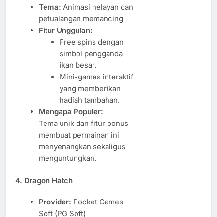
Tema:
Animasi nelayan dan
petualangan memancing.
Fitur Unggulan:
Free spins dengan
simbol pengganda
ikan besar.
Mini-games interaktif
yang memberikan
hadiah tambahan.
Mengapa Populer:
Tema unik dan fitur bonus
membuat permainan ini
menyenangkan sekaligus
menguntungkan.
4. Dragon Hatch
Provider:
Pocket Games
Soft (PG Soft)