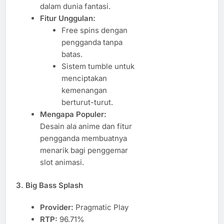
dalam dunia fantasi.
Fitur Unggulan:
Free spins dengan
pengganda tanpa
batas.
Sistem tumble untuk
menciptakan
kemenangan
berturut-turut.
Mengapa Populer:
Desain ala anime dan fitur
pengganda membuatnya
menarik bagi penggemar
slot animasi.
3. Big Bass Splash
Provider:
Pragmatic Play
RTP:
96.71%