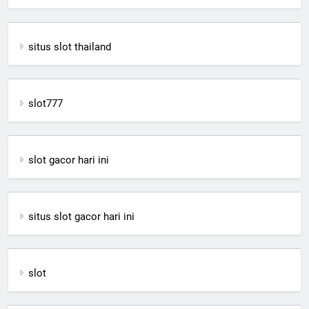
situs slot thailand
slot777
slot gacor hari ini
situs slot gacor hari ini
slot