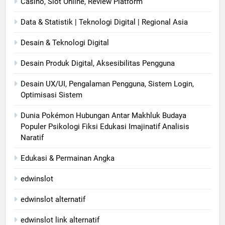
Casino, Slot Online, Review Platform
Data & Statistik | Teknologi Digital | Regional Asia
Desain & Teknologi Digital
Desain Produk Digital, Aksesibilitas Pengguna
Desain UX/UI, Pengalaman Pengguna, Sistem Login,
Optimisasi Sistem
Dunia Pokémon Hubungan Antar Makhluk Budaya
Populer Psikologi Fiksi Edukasi Imajinatif Analisis
Naratif
Edukasi & Permainan Angka
edwinslot
edwinslot alternatif
edwinslot link alternatif