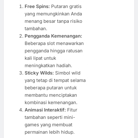
Free Spins:
Putaran gratis
yang memungkinkan Anda
menang besar tanpa risiko
tambahan.
Pengganda Kemenangan:
Beberapa slot menawarkan
pengganda hingga ratusan
kali lipat untuk
meningkatkan hadiah.
Sticky Wilds:
Simbol wild
yang tetap di tempat selama
beberapa putaran untuk
membantu menciptakan
kombinasi kemenangan.
Animasi Interaktif:
Fitur
tambahan seperti mini-
games yang membuat
permainan lebih hidup.