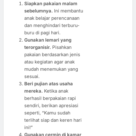
Siapkan pakaian malam
sebelumnya.
Ini membantu
anak belajar perencanaan
dan menghindari terburu-
buru di pagi hari.
Gunakan lemari yang
terorganisir.
Pisahkan
pakaian berdasarkan jenis
atau kegiatan agar anak
mudah menemukan yang
sesuai.
Beri pujian atas usaha
mereka.
Ketika anak
berhasil berpakaian rapi
sendiri, berikan apresiasi
seperti, “Kamu sudah
terlihat siap dan keren hari
ini!”
Gunakan cermin di kamar