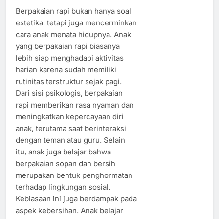
Berpakaian rapi bukan hanya soal
estetika, tetapi juga mencerminkan
cara anak menata hidupnya. Anak
yang berpakaian rapi biasanya
lebih siap menghadapi aktivitas
harian karena sudah memiliki
rutinitas terstruktur sejak pagi.
Dari sisi psikologis, berpakaian
rapi memberikan rasa nyaman dan
meningkatkan kepercayaan diri
anak, terutama saat berinteraksi
dengan teman atau guru. Selain
itu, anak juga belajar bahwa
berpakaian sopan dan bersih
merupakan bentuk penghormatan
terhadap lingkungan sosial.
Kebiasaan ini juga berdampak pada
aspek kebersihan. Anak belajar