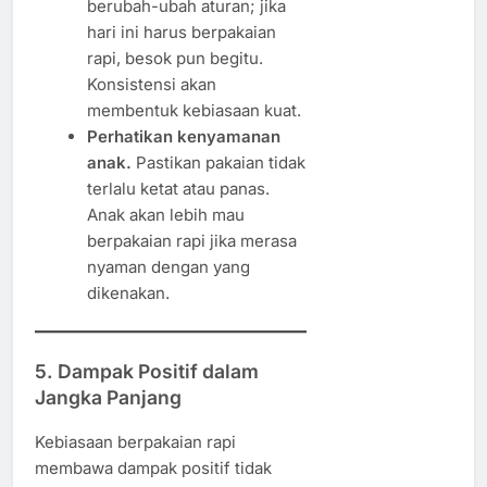
berubah-ubah aturan; jika
hari ini harus berpakaian
rapi, besok pun begitu.
Konsistensi akan
membentuk kebiasaan kuat.
Perhatikan kenyamanan
anak.
Pastikan pakaian tidak
terlalu ketat atau panas.
Anak akan lebih mau
berpakaian rapi jika merasa
nyaman dengan yang
dikenakan.
5. Dampak Positif dalam
Jangka Panjang
Kebiasaan berpakaian rapi
membawa dampak positif tidak