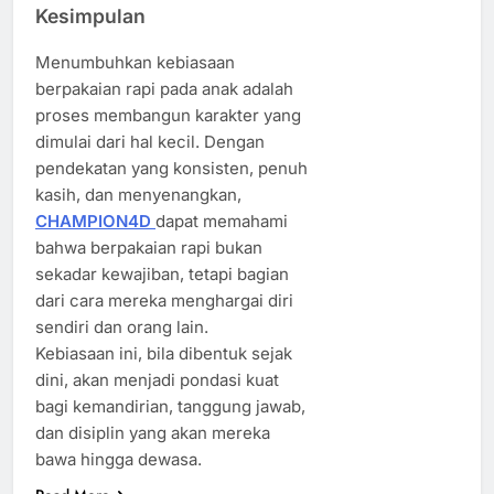
Kesimpulan
Menumbuhkan kebiasaan
berpakaian rapi pada anak adalah
proses membangun karakter yang
dimulai dari hal kecil. Dengan
pendekatan yang konsisten, penuh
kasih, dan menyenangkan,
CHAMPION4D
dapat memahami
bahwa berpakaian rapi bukan
sekadar kewajiban, tetapi bagian
dari cara mereka menghargai diri
sendiri dan orang lain.
Kebiasaan ini, bila dibentuk sejak
dini, akan menjadi pondasi kuat
bagi kemandirian, tanggung jawab,
dan disiplin yang akan mereka
bawa hingga dewasa.