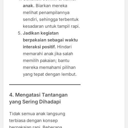
anak.
Biarkan mereka
melihat penampilannya
sendiri, sehingga terbentuk
kesadaran untuk tampil rapi.
Jadikan kegiatan
berpakaian sebagai waktu
interaksi positif.
Hindari
memarahi anak jika salah
memilih pakaian; bantu
mereka memahami pilihan
yang tepat dengan lembut.
4. Mengatasi Tantangan
yang Sering Dihadapi
Tidak semua anak langsung
terbiasa dengan konsep
berpakaian rapi. Beberapa