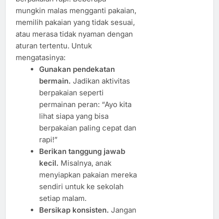
mungkin malas mengganti pakaian,
memilih pakaian yang tidak sesuai,
atau merasa tidak nyaman dengan
aturan tertentu. Untuk
mengatasinya:
Gunakan pendekatan
bermain.
Jadikan aktivitas
berpakaian seperti
permainan peran: “Ayo kita
lihat siapa yang bisa
berpakaian paling cepat dan
rapi!”
Berikan tanggung jawab
kecil.
Misalnya, anak
menyiapkan pakaian mereka
sendiri untuk ke sekolah
setiap malam.
Bersikap konsisten.
Jangan