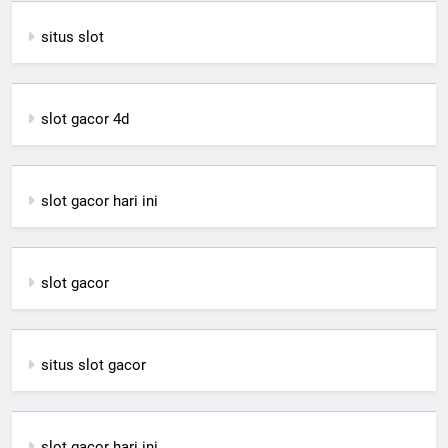
situs slot
slot gacor 4d
slot gacor hari ini
slot gacor
situs slot gacor
slot gacor hari ini