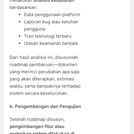
melakukan
analisis kebutuhan
berdasarkan:
Data penggunaan platform
Laporan bug atau keluhan
pengguna
Tren teknologi terbaru
Ulasan keamanan berkala
Dari hasil analisis ini, disusunlah
roadmap pembaruan—dokumen
yang merinci perubahan apa saja
yang akan diterapkan, estimasi
waktu, serta dampaknya terhadap
sistem secara keseluruhan.
b. Pengembangan dan Pengujian
Setelah roadmap disusun,
pengembangan fitur atau
perbaikan sistem dilakukan di