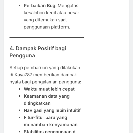
Perbaikan Bug
: Mengatasi
kesalahan kecil atau besar
yang ditemukan saat
penggunaan platform.
4. Dampak Positif bagi
Pengguna
Setiap pembaruan yang dilakukan
di Kaya787 memberikan dampak
nyata bagi pengalaman pengguna:
Waktu muat lebih cepat
Keamanan data yang
ditingkatkan
Navigasi yang lebih intuitif
Fitur-fitur baru yang
menambah kenyamanan
Stabilitas penggunaan di