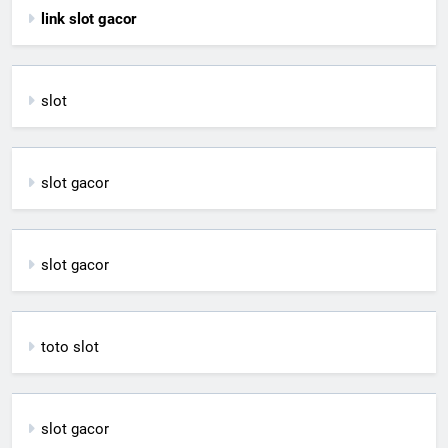
link slot gacor
slot
slot gacor
slot gacor
toto slot
slot gacor