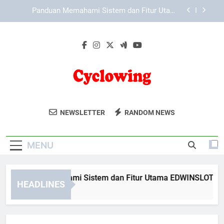
Skip
EDWINSLOT dengan Struktur Menu yang Mudah
to
Dipahami Pengguna
content
LEBAH4D dengan Struktur Menu yang Mudah
Dipahami Pengguna
Panduan Memahami Sistem dan Fitur Utama
EDWINSLOT
Panduan Memahami Sistem dan Fitur Utama
LEBAH4D secara Lengkap
Cyclowing
EDWINSLOT dengan Struktur Menu yang Mudah
Temukan Tips Bersepeda Dan Kesehatan
Dipahami Pengguna
NEWSLETTER
RANDOM NEWS
Dari Cyclowing. Untuk Gaya Hidup Sehat
LEBAH4D dengan Struktur Menu yang Mudah
Dipahami Pengguna
Dan Aktif.
MENU
anduan Memahami Sistem dan Fitur Utama EDWINSLOT
HEADLINES
Weeks Ago