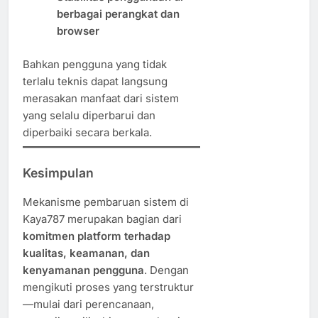
berbagai perangkat dan
browser
Bahkan pengguna yang tidak
terlalu teknis dapat langsung
merasakan manfaat dari sistem
yang selalu diperbarui dan
diperbaiki secara berkala.
Kesimpulan
Mekanisme pembaruan sistem di
Kaya787 merupakan bagian dari
komitmen platform terhadap
kualitas, keamanan, dan
kenyamanan pengguna
. Dengan
mengikuti proses yang terstruktur
—mulai dari perencanaan,