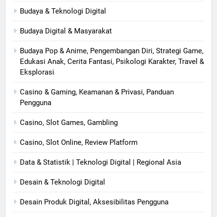
Budaya & Teknologi Digital
Budaya Digital & Masyarakat
Budaya Pop & Anime, Pengembangan Diri, Strategi Game,
Edukasi Anak, Cerita Fantasi, Psikologi Karakter, Travel &
Eksplorasi
Casino & Gaming, Keamanan & Privasi, Panduan
Pengguna
Casino, Slot Games, Gambling
Casino, Slot Online, Review Platform
Data & Statistik | Teknologi Digital | Regional Asia
Desain & Teknologi Digital
Desain Produk Digital, Aksesibilitas Pengguna