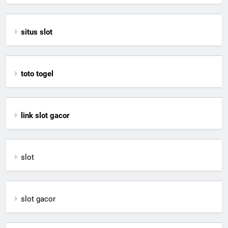
situs slot
toto togel
link slot gacor
slot
slot gacor