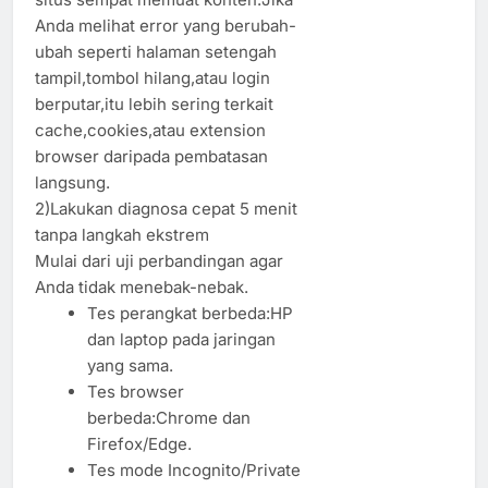
Anda melihat error yang berubah-
ubah seperti halaman setengah
tampil,tombol hilang,atau login
berputar,itu lebih sering terkait
cache,cookies,atau extension
browser daripada pembatasan
langsung.
2)Lakukan diagnosa cepat 5 menit
tanpa langkah ekstrem
Mulai dari uji perbandingan agar
Anda tidak menebak-nebak.
Tes perangkat berbeda:HP
dan laptop pada jaringan
yang sama.
Tes browser
berbeda:Chrome dan
Firefox/Edge.
Tes mode Incognito/Private