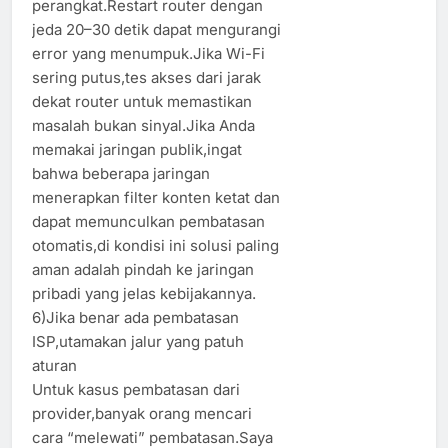
perangkat.Restart router dengan
jeda 20–30 detik dapat mengurangi
error yang menumpuk.Jika Wi-Fi
sering putus,tes akses dari jarak
dekat router untuk memastikan
masalah bukan sinyal.Jika Anda
memakai jaringan publik,ingat
bahwa beberapa jaringan
menerapkan filter konten ketat dan
dapat memunculkan pembatasan
otomatis,di kondisi ini solusi paling
aman adalah pindah ke jaringan
pribadi yang jelas kebijakannya.
6)Jika benar ada pembatasan
ISP,utamakan jalur yang patuh
aturan
Untuk kasus pembatasan dari
provider,banyak orang mencari
cara “melewati” pembatasan.Saya