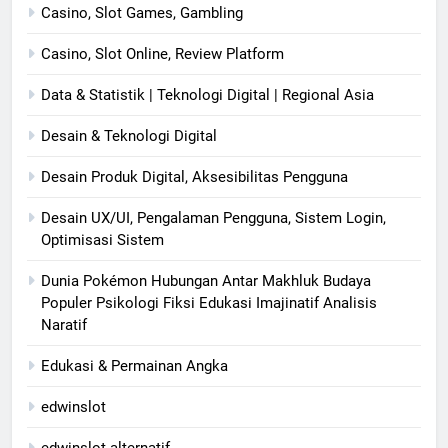
Casino, Slot Games, Gambling
Casino, Slot Online, Review Platform
Data & Statistik | Teknologi Digital | Regional Asia
Desain & Teknologi Digital
Desain Produk Digital, Aksesibilitas Pengguna
Desain UX/UI, Pengalaman Pengguna, Sistem Login,
Optimisasi Sistem
Dunia Pokémon Hubungan Antar Makhluk Budaya
Populer Psikologi Fiksi Edukasi Imajinatif Analisis
Naratif
Edukasi & Permainan Angka
edwinslot
edwinslot alternatif