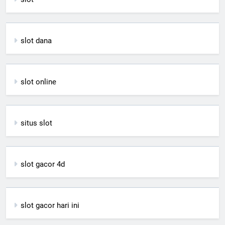
slot dana
slot online
situs slot
slot gacor 4d
slot gacor hari ini