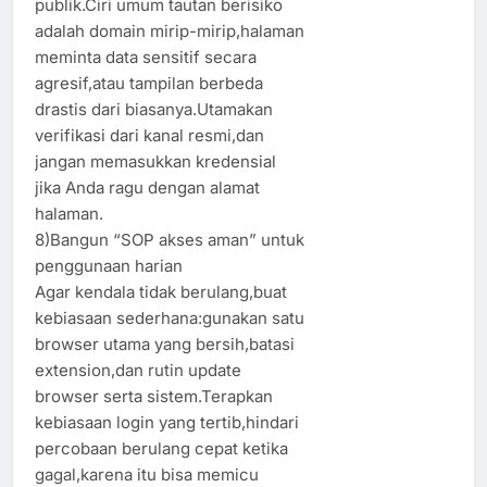
publik.Ciri umum tautan berisiko
adalah domain mirip-mirip,halaman
meminta data sensitif secara
agresif,atau tampilan berbeda
drastis dari biasanya.Utamakan
verifikasi dari kanal resmi,dan
jangan memasukkan kredensial
jika Anda ragu dengan alamat
halaman.
8)Bangun “SOP akses aman” untuk
penggunaan harian
Agar kendala tidak berulang,buat
kebiasaan sederhana:gunakan satu
browser utama yang bersih,batasi
extension,dan rutin update
browser serta sistem.Terapkan
kebiasaan login yang tertib,hindari
percobaan berulang cepat ketika
gagal,karena itu bisa memicu