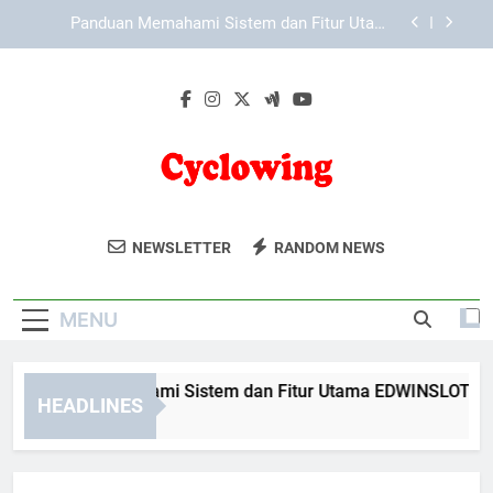
Skip
EDWINSLOT dengan Struktur Menu yang Mudah
to
Dipahami Pengguna
content
LEBAH4D dengan Struktur Menu yang Mudah
Dipahami Pengguna
Panduan Memahami Sistem dan Fitur Utama
EDWINSLOT
Panduan Memahami Sistem dan Fitur Utama
LEBAH4D secara Lengkap
Cyclowing
EDWINSLOT dengan Struktur Menu yang Mudah
Temukan Tips Bersepeda Dan Kesehatan
Dipahami Pengguna
NEWSLETTER
RANDOM NEWS
Dari Cyclowing. Untuk Gaya Hidup Sehat
LEBAH4D dengan Struktur Menu yang Mudah
Dipahami Pengguna
Dan Aktif.
MENU
anduan Memahami Sistem dan Fitur Utama EDWINSLOT
HEADLINES
Week Ago