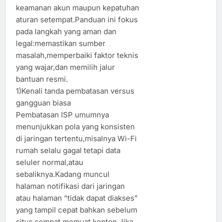
keamanan akun maupun kepatuhan
aturan setempat.Panduan ini fokus
pada langkah yang aman dan
legal:memastikan sumber
masalah,memperbaiki faktor teknis
yang wajar,dan memilih jalur
bantuan resmi.
1)Kenali tanda pembatasan versus
gangguan biasa
Pembatasan ISP umumnya
menunjukkan pola yang konsisten
di jaringan tertentu,misalnya Wi-Fi
rumah selalu gagal tetapi data
seluler normal,atau
sebaliknya.Kadang muncul
halaman notifikasi dari jaringan
atau halaman “tidak dapat diakses”
yang tampil cepat bahkan sebelum
situs sempat memuat konten.Jika