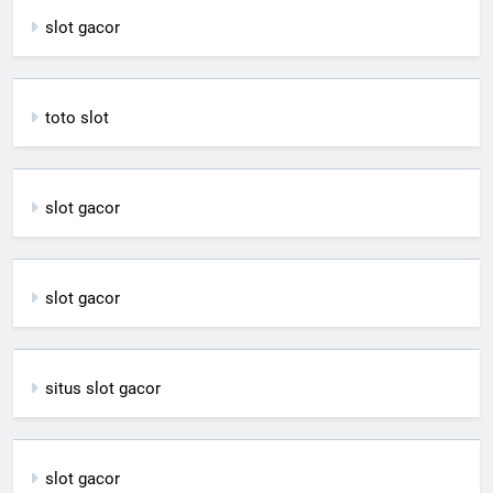
slot gacor
toto slot
slot gacor
slot gacor
situs slot gacor
slot gacor