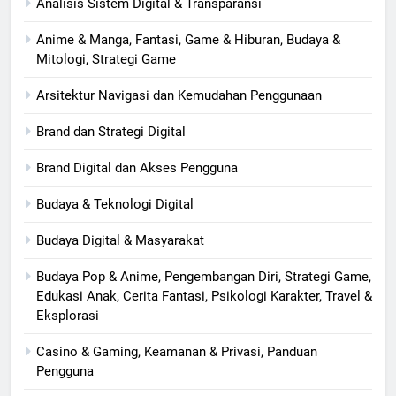
Analisis Sistem Digital & Transparansi
Anime & Manga, Fantasi, Game & Hiburan, Budaya &
Mitologi, Strategi Game
Arsitektur Navigasi dan Kemudahan Penggunaan
Brand dan Strategi Digital
Brand Digital dan Akses Pengguna
Budaya & Teknologi Digital
Budaya Digital & Masyarakat
Budaya Pop & Anime, Pengembangan Diri, Strategi Game,
Edukasi Anak, Cerita Fantasi, Psikologi Karakter, Travel &
Eksplorasi
Casino & Gaming, Keamanan & Privasi, Panduan
Pengguna