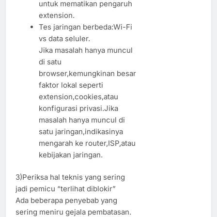
untuk mematikan pengaruh
extension.
Tes jaringan berbeda:Wi-Fi
vs data seluler.
Jika masalah hanya muncul
di satu
browser,kemungkinan besar
faktor lokal seperti
extension,cookies,atau
konfigurasi privasi.Jika
masalah hanya muncul di
satu jaringan,indikasinya
mengarah ke router,ISP,atau
kebijakan jaringan.
3)Periksa hal teknis yang sering
jadi pemicu “terlihat diblokir”
Ada beberapa penyebab yang
sering meniru gejala pembatasan.