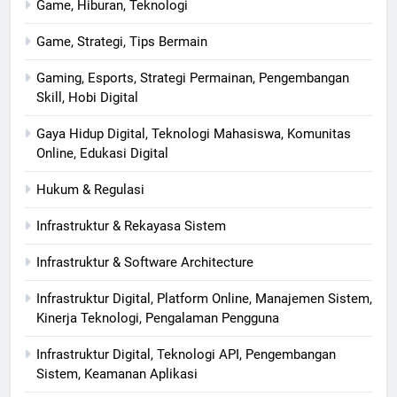
Game, Hiburan, Teknologi
Game, Strategi, Tips Bermain
Gaming, Esports, Strategi Permainan, Pengembangan
Skill, Hobi Digital
Gaya Hidup Digital, Teknologi Mahasiswa, Komunitas
Online, Edukasi Digital
Hukum & Regulasi
Infrastruktur & Rekayasa Sistem
Infrastruktur & Software Architecture
Infrastruktur Digital, Platform Online, Manajemen Sistem,
Kinerja Teknologi, Pengalaman Pengguna
Infrastruktur Digital, Teknologi API, Pengembangan
Sistem, Keamanan Aplikasi