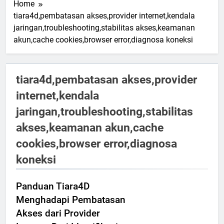
Home
tiara4d,pembatasan akses,provider internet,kendala
jaringan,troubleshooting,stabilitas akses,keamanan
akun,cache cookies,browser error,diagnosa koneksi
tiara4d,pembatasan akses,provider
internet,kendala
jaringan,troubleshooting,stabilitas
akses,keamanan akun,cache
cookies,browser error,diagnosa
koneksi
Panduan Tiara4D
Menghadapi Pembatasan
Akses dari Provider