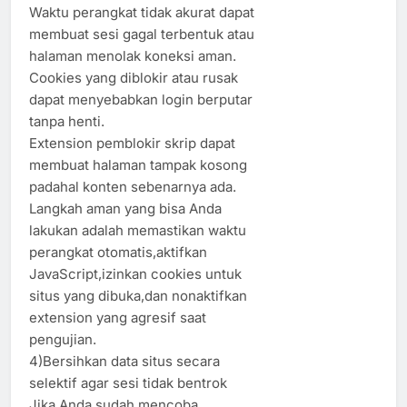
Waktu perangkat tidak akurat dapat
membuat sesi gagal terbentuk atau
halaman menolak koneksi aman.
Cookies yang diblokir atau rusak
dapat menyebabkan login berputar
tanpa henti.
Extension pemblokir skrip dapat
membuat halaman tampak kosong
padahal konten sebenarnya ada.
Langkah aman yang bisa Anda
lakukan adalah memastikan waktu
perangkat otomatis,aktifkan
JavaScript,izinkan cookies untuk
situs yang dibuka,dan nonaktifkan
extension yang agresif saat
pengujian.
4)Bersihkan data situs secara
selektif agar sesi tidak bentrok
Jika Anda sudah mencoba