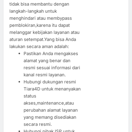
tidak bisa membantu dengan
langkah-langkah untuk
menghindari atau membypass
pemblokiran,karena itu dapat
melanggar kebijakan layanan atau
aturan setempat.Yang bisa Anda
lakukan secara aman adalah:
Pastikan Anda mengakses
alamat yang benar dan
resmi sesuai informasi dari
kanal resmi layanan.
Hubungi dukungan resmi
Tiara4D untuk menanyakan
status
akses,maintenance,atau
perubahan alamat layanan
yang memang disediakan
secara resmi.
Hubungi pihak ISP untuk