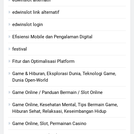
edwinslot link alternatif
edwinslot login
Efisiensi Mobile dan Pengalaman Digital
festival
Fitur dan Optimalisasi Platform
Game & Hiburan, Eksplorasi Dunia, Teknologi Game,
Dunia Open-World
Game Online / Panduan Bermain / Slot Online
Game Online, Kesehatan Mental, Tips Bermain Game,
Hiburan Sehat, Relaksasi, Keseimbangan Hidup
Game Online, Slot, Permainan Casino