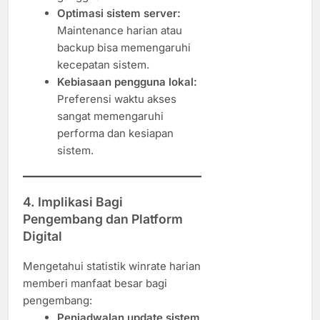
Optimasi sistem server:
Maintenance harian atau
backup bisa memengaruhi
kecepatan sistem.
Kebiasaan pengguna lokal:
Preferensi waktu akses
sangat memengaruhi
performa dan kesiapan
sistem.
4. Implikasi Bagi
Pengembang dan Platform
Digital
Mengetahui statistik winrate harian
memberi manfaat besar bagi
pengembang:
Penjadwalan update sistem