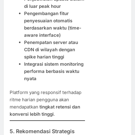
di luar peak hour
Pengembangan fitur
penyesuaian otomatis
berdasarkan waktu (time-
aware interface)
Penempatan server atau
CDN di wilayah dengan
spike harian tinggi
Integrasi sistem monitoring
performa berbasis waktu
nyata
Platform yang responsif terhadap
ritme harian pengguna akan
mendapatkan
tingkat retensi dan
konversi lebih tinggi
.
5. Rekomendasi Strategis