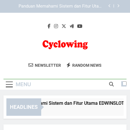
Skip
EDWINSLOT dengan Struktur Menu yang Mudah
to
Dipahami Pengguna
content
LEBAH4D dengan Struktur Menu yang Mudah
Dipahami Pengguna
Panduan Memahami Sistem dan Fitur Utama
EDWINSLOT
Panduan Memahami Sistem dan Fitur Utama
LEBAH4D secara Lengkap
Cyclowing
EDWINSLOT dengan Struktur Menu yang Mudah
Temukan Tips Bersepeda Dan Kesehatan
Dipahami Pengguna
NEWSLETTER
RANDOM NEWS
Dari Cyclowing. Untuk Gaya Hidup Sehat
LEBAH4D dengan Struktur Menu yang Mudah
Dipahami Pengguna
Dan Aktif.
MENU
anduan Memahami Sistem dan Fitur Utama EDWINSLOT
HEADLINES
Weeks Ago