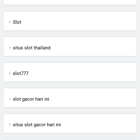
Slot
situs slot thailand
slot777
slot gacor hari ini
situs slot gacor hari ini