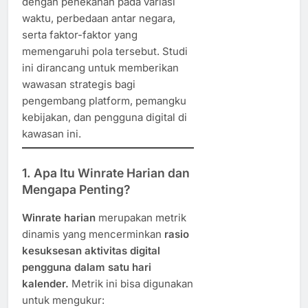
dengan penekanan pada variasi
waktu, perbedaan antar negara,
serta faktor-faktor yang
memengaruhi pola tersebut. Studi
ini dirancang untuk memberikan
wawasan strategis bagi
pengembang platform, pemangku
kebijakan, dan pengguna digital di
kawasan ini.
1. Apa Itu Winrate Harian dan
Mengapa Penting?
Winrate harian
merupakan metrik
dinamis yang mencerminkan
rasio
kesuksesan aktivitas digital
pengguna dalam satu hari
kalender.
Metrik ini bisa digunakan
untuk mengukur: