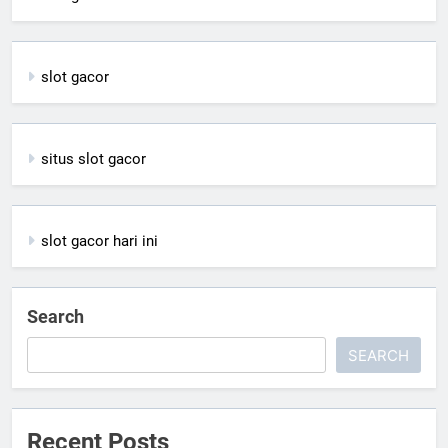
slot gacor
situs slot gacor
slot gacor hari ini
Search
SEARCH
Recent Posts