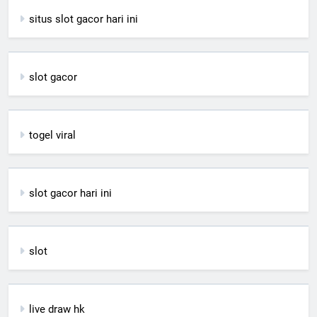
situs slot gacor hari ini
slot gacor
togel viral
slot gacor hari ini
slot
live draw hk