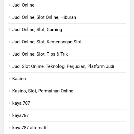
Judi Online
Judi Online, Slot Online, Hiburan
Judi Online, Slot, Gaming
Judi Online, Slot, Kemenangan Slot
Judi Online, Slot, Tips & Trik
Judi Slot Online, Teknologi Perjudian, Platform Judi
Kasino
Kasino, Slot, Permainan Online
kaya 787
kaya787
kaya787 alternatif