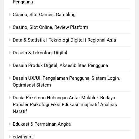
Pengguna
Casino, Slot Games, Gambling
Casino, Slot Online, Review Platform
Data & Statistik | Teknologi Digital | Regional Asia
Desain & Teknologi Digital
Desain Produk Digital, Aksesibilitas Pengguna
Desain UX/UI, Pengalaman Pengguna, Sistem Login,
Optimisasi Sistem
Dunia Pokémon Hubungan Antar Makhluk Budaya
Populer Psikologi Fiksi Edukasi Imajinatif Analisis
Naratif
Edukasi & Permainan Angka
edwinslot