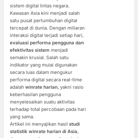
sistem digital lintas negara.
Kawasan Asia kini menjadi salah
satu pusat pertumbuhan digital
tercepat di dunia. Dengan miliaran
interaksi digital terjadi setiap hari,
evaluasi performa pengguna dan
efektivitas sistem
menjadi
semakin krusial. Salah satu
indikator yang mulai digunakan
secara luas dalam mengukur
performa digital secara real-time
adalah
winrate harian
, yakni rasio
keberhasilan pengguna
menyelesaikan suatu aktivitas
terhadap total percobaan pada hari
yang sama.
Artikel ini menyajikan hasil
studi
statistik winrate harian di Asia
,