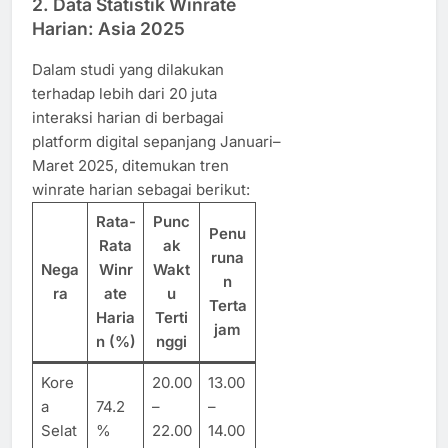
2. Data Statistik Winrate
Harian: Asia 2025
Dalam studi yang dilakukan
terhadap lebih dari 20 juta
interaksi harian di berbagai
platform digital sepanjang Januari–
Maret 2025, ditemukan tren
winrate harian sebagai berikut:
Rata-
Punc
Penu
Rata
ak
runa
Nega
Winr
Wakt
n
ra
ate
u
Terta
Haria
Terti
jam
n (%)
nggi
Kore
20.00
13.00
a
74.2
–
–
Selat
%
22.00
14.00