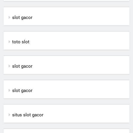
slot gacor
toto slot
slot gacor
slot gacor
situs slot gacor