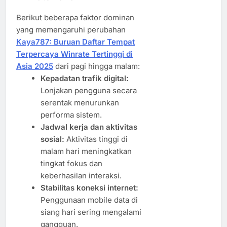
Berikut beberapa faktor dominan
yang memengaruhi perubahan
Kaya787: Buruan Daftar Tempat
Terpercaya Winrate Tertinggi di
Asia 2025
dari pagi hingga malam:
Kepadatan trafik digital:
Lonjakan pengguna secara
serentak menurunkan
performa sistem.
Jadwal kerja dan aktivitas
sosial:
Aktivitas tinggi di
malam hari meningkatkan
tingkat fokus dan
keberhasilan interaksi.
Stabilitas koneksi internet:
Penggunaan mobile data di
siang hari sering mengalami
gangguan.