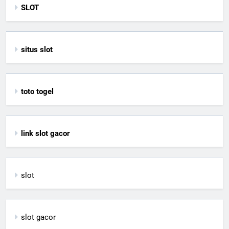
SLOT
situs slot
toto togel
link slot gacor
slot
slot gacor