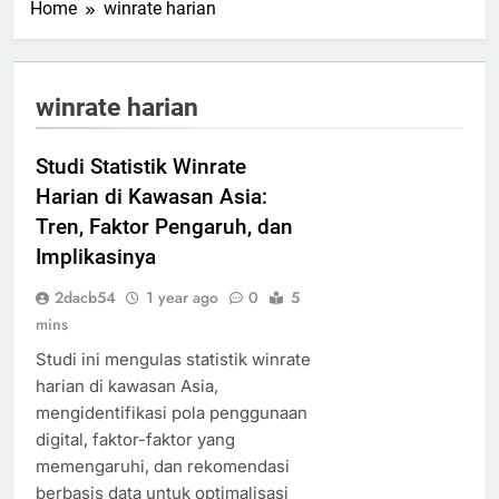
Home
winrate harian
winrate harian
Studi Statistik Winrate
Harian di Kawasan Asia:
Tren, Faktor Pengaruh, dan
Implikasinya
2dacb54
1 year ago
0
5
mins
Studi ini mengulas statistik winrate
harian di kawasan Asia,
mengidentifikasi pola penggunaan
digital, faktor-faktor yang
memengaruhi, dan rekomendasi
berbasis data untuk optimalisasi