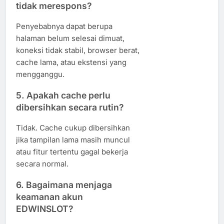
tidak merespons?
Penyebabnya dapat berupa
halaman belum selesai dimuat,
koneksi tidak stabil, browser berat,
cache lama, atau ekstensi yang
mengganggu.
5. Apakah cache perlu
dibersihkan secara rutin?
Tidak. Cache cukup dibersihkan
jika tampilan lama masih muncul
atau fitur tertentu gagal bekerja
secara normal.
6. Bagaimana menjaga
keamanan akun
EDWINSLOT?