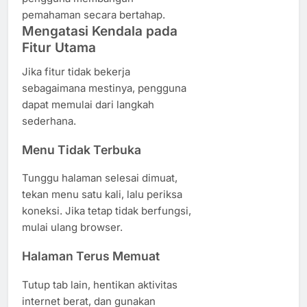
pemahaman secara bertahap.
Mengatasi Kendala pada
Fitur Utama
Jika fitur tidak bekerja
sebagaimana mestinya, pengguna
dapat memulai dari langkah
sederhana.
Menu Tidak Terbuka
Tunggu halaman selesai dimuat,
tekan menu satu kali, lalu periksa
koneksi. Jika tetap tidak berfungsi,
mulai ulang browser.
Halaman Terus Memuat
Tutup tab lain, hentikan aktivitas
internet berat, dan gunakan