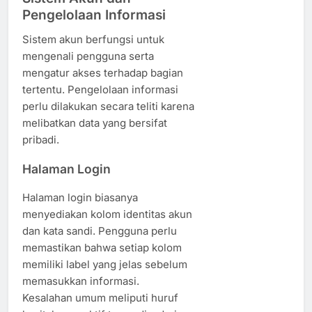
Pengelolaan Informasi
Sistem akun berfungsi untuk
mengenali pengguna serta
mengatur akses terhadap bagian
tertentu. Pengelolaan informasi
perlu dilakukan secara teliti karena
melibatkan data yang bersifat
pribadi.
Halaman Login
Halaman login biasanya
menyediakan kolom identitas akun
dan kata sandi. Pengguna perlu
memastikan bahwa setiap kolom
memiliki label yang jelas sebelum
memasukkan informasi.
Kesalahan umum meliputi huruf