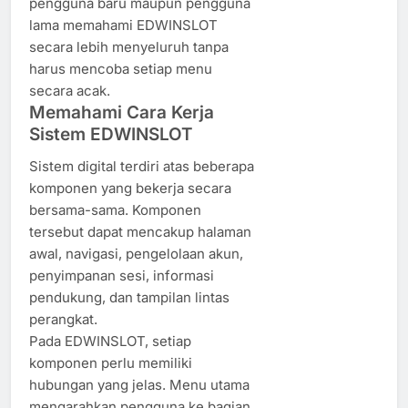
pengguna baru maupun pengguna
lama memahami EDWINSLOT
secara lebih menyeluruh tanpa
harus mencoba setiap menu
secara acak.
Memahami Cara Kerja
Sistem EDWINSLOT
Sistem digital terdiri atas beberapa
komponen yang bekerja secara
bersama-sama. Komponen
tersebut dapat mencakup halaman
awal, navigasi, pengelolaan akun,
penyimpanan sesi, informasi
pendukung, dan tampilan lintas
perangkat.
Pada EDWINSLOT, setiap
komponen perlu memiliki
hubungan yang jelas. Menu utama
mengarahkan pengguna ke bagian