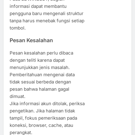
informasi dapat membantu
pengguna baru mengenali struktur
tanpa harus menebak fungsi setiap
tombol.
Pesan Kesalahan
Pesan kesalahan perlu dibaca
dengan teliti karena dapat
menunjukkan jenis masalah.
Pemberitahuan mengenai data
tidak sesuai berbeda dengan
pesan bahwa halaman gagal
dimuat.
Jika informasi akun ditolak, periksa
pengetikan. Jika halaman tidak
tampil, fokus pemeriksaan pada
koneksi, browser, cache, atau
perangkat.