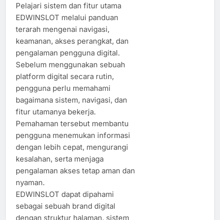
Pelajari sistem dan fitur utama
EDWINSLOT melalui panduan
terarah mengenai navigasi,
keamanan, akses perangkat, dan
pengalaman pengguna digital.
Sebelum menggunakan sebuah
platform digital secara rutin,
pengguna perlu memahami
bagaimana sistem, navigasi, dan
fitur utamanya bekerja.
Pemahaman tersebut membantu
pengguna menemukan informasi
dengan lebih cepat, mengurangi
kesalahan, serta menjaga
pengalaman akses tetap aman dan
nyaman.
EDWINSLOT dapat dipahami
sebagai sebuah brand digital
dengan struktur halaman, sistem