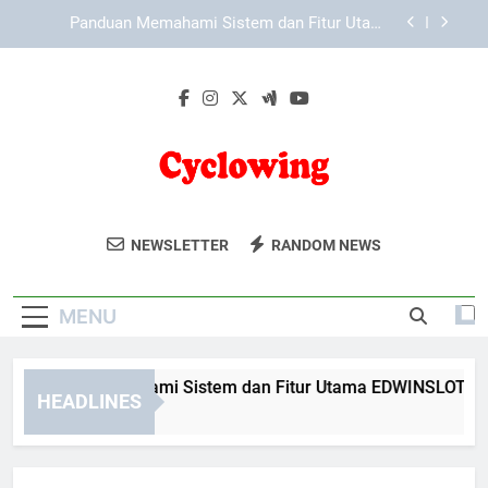
Skip
EDWINSLOT dengan Struktur Menu yang Mudah
to
Dipahami Pengguna
content
LEBAH4D dengan Struktur Menu yang Mudah
Dipahami Pengguna
Panduan Memahami Sistem dan Fitur Utama
EDWINSLOT
Panduan Memahami Sistem dan Fitur Utama
LEBAH4D secara Lengkap
Cyclowing
EDWINSLOT dengan Struktur Menu yang Mudah
Temukan Tips Bersepeda Dan Kesehatan
Dipahami Pengguna
NEWSLETTER
RANDOM NEWS
Dari Cyclowing. Untuk Gaya Hidup Sehat
LEBAH4D dengan Struktur Menu yang Mudah
Dipahami Pengguna
Dan Aktif.
MENU
anduan Memahami Sistem dan Fitur Utama EDWINSLOT
HEADLINES
Weeks Ago