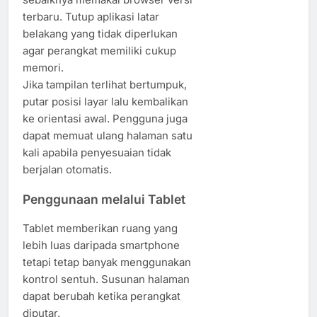
terbaru. Tutup aplikasi latar
belakang yang tidak diperlukan
agar perangkat memiliki cukup
memori.
Jika tampilan terlihat bertumpuk,
putar posisi layar lalu kembalikan
ke orientasi awal. Pengguna juga
dapat memuat ulang halaman satu
kali apabila penyesuaian tidak
berjalan otomatis.
Penggunaan melalui Tablet
Tablet memberikan ruang yang
lebih luas daripada smartphone
tetapi tetap banyak menggunakan
kontrol sentuh. Susunan halaman
dapat berubah ketika perangkat
diputar.