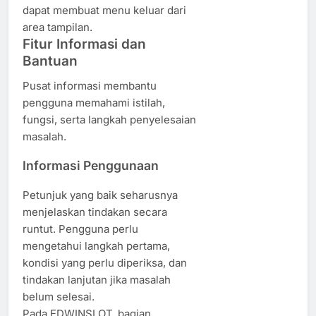
dapat membuat menu keluar dari
area tampilan.
Fitur Informasi dan
Bantuan
Pusat informasi membantu
pengguna memahami istilah,
fungsi, serta langkah penyelesaian
masalah.
Informasi Penggunaan
Petunjuk yang baik seharusnya
menjelaskan tindakan secara
runtut. Pengguna perlu
mengetahui langkah pertama,
kondisi yang perlu diperiksa, dan
tindakan lanjutan jika masalah
belum selesai.
Pada EDWINSLOT, bagian