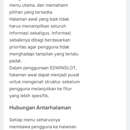
menu utama, dan memahami
pilihan yang tersedia.
Halaman awal yang baik tidak
harus menampilkan seluruh
informasi sekaligus. Informasi
sebaiknya dibagi berdasarkan
prioritas agar pengguna tidak
menghadapi tampilan yang terlalu
padat.
Dalam penggunaan EDWINSLOT,
halaman awal dapat menjadi pusat
untuk mengenali struktur sebelum
pengguna melanjutkan ke fitur
yang lebih spesifik.
Hubungan Antarhalaman
Setiap menu seharusnya
membawa pengguna ke halaman