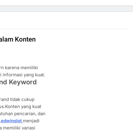
alam Konten
n karena memiliki
i informasi yang kuat.
and Keyword
and tidak cukup
s.Konten yang kuat
tuhan pencarian, dan
.
edwinslot
menjadi
 memiliki variasi