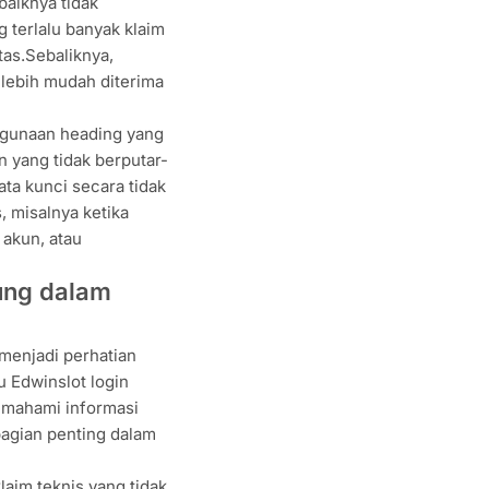
baiknya tidak
terlalu banyak klaim
tas.Sebaliknya,
 lebih mudah diterima
nggunaan heading yang
 yang tidak berputar-
ata kunci secara tidak
, misalnya ketika
akun, atau
ung dalam
menjadi perhatian
 Edwinslot login
emahami informasi
bagian penting dalam
im teknis yang tidak