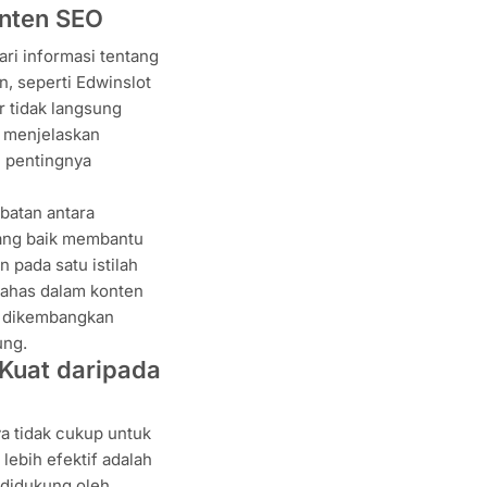
onten SEO
i informasi tentang
, seperti Edwinslot
ar tidak langsung
g menjelaskan
n pentingnya
batan antara
yang baik membantu
pada satu istilah
bahas dalam konten
t dikembangkan
ung.
 Kuat daripada
ya tidak cukup untuk
ebih efektif adalah
 didukung oleh