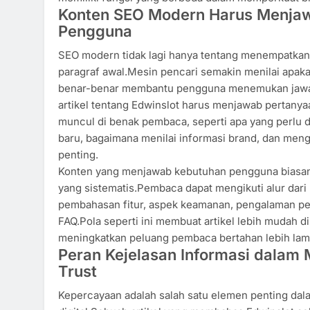
Konten SEO Modern Harus Menja
Pengguna
SEO modern tidak lagi hanya tentang menempatkan 
paragraf awal.Mesin pencari semakin menilai apak
benar-benar membantu pengguna menemukan jawab
artikel tentang Edwinslot harus menjawab pertany
muncul di benak pembaca, seperti apa yang perlu
baru, bagaimana menilai informasi brand, dan me
penting.
Konten yang menjawab kebutuhan pengguna biasany
yang sistematis.Pembaca dapat mengikuti alur dari
pembahasan fitur, aspek keamanan, pengalaman p
FAQ.Pola seperti ini membuat artikel lebih mudah d
meningkatkan peluang pembaca bertahan lebih lam
Peran Kejelasan Informasi dala
Trust
Kepercayaan adalah salah satu elemen penting da