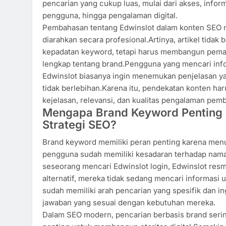
pencarian yang cukup luas, mulai dari akses, infor
pengguna, hingga pengalaman digital.
Pembahasan tentang Edwinslot dalam konten SEO 
diarahkan secara profesional.Artinya, artikel tidak
kepadatan keyword, tetapi harus membangun pema
lengkap tentang brand.Pengguna yang mencari inf
Edwinslot biasanya ingin menemukan penjelasan yan
tidak berlebihan.Karena itu, pendekatan konten h
kejelasan, relevansi, dan kualitas pengalaman pem
Mengapa Brand Keyword Penting
Strategi SEO?
Brand keyword memiliki peran penting karena me
pengguna sudah memiliki kesadaran terhadap nama 
seseorang mencari Edwinslot login, Edwinslot resm
alternatif, mereka tidak sedang mencari informasi
sudah memiliki arah pencarian yang spesifik dan 
jawaban yang sesuai dengan kebutuhan mereka.
Dalam SEO modern, pencarian berbasis brand sering