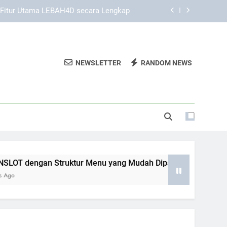
Fitur Utama LEBAH4D secara Lengkap
 Menu yang Mudah Dipahami Pengguna
 Menu yang Mudah Dipahami Pengguna
NEWSLETTER
RANDOM NEWS
 Sistem dan Fitur Utama EDWINSLOT
p Sehat Dan Aktif.
Fitur Utama LEBAH4D secara Lengkap
 Menu yang Mudah Dipahami Pengguna
 Menu yang Mudah Dipahami Pengguna
n Struktur Menu yang Mudah Dipahami Pengguna
LEBA
3 Wee