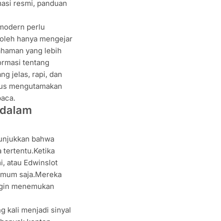
masi resmi, panduan
modern perlu
 boleh hanya mengejar
haman yang lebih
ormasi tentang
g jelas, rapi, dan
arus mengutamakan
baca.
 dalam
nunjukkan bahwa
tertentu.Ketika
i, atau Edwinslot
 umum saja.Mereka
ingin menemukan
 kali menjadi sinyal