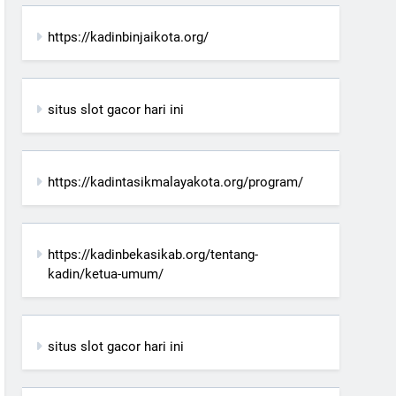
https://kadinbinjaikota.org/
situs slot gacor hari ini
https://kadintasikmalayakota.org/program/
https://kadinbekasikab.org/tentang-
kadin/ketua-umum/
situs slot gacor hari ini