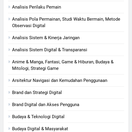
Analisis Perilaku Pemain
Analisis Pola Permainan, Studi Waktu Bermain, Metode
Observasi Digital
Analisis Sistem & Kinerja Jaringan
Analisis Sistem Digital & Transparansi
Anime & Manga, Fantasi, Game & Hiburan, Budaya &
Mitologi, Strategi Game
Arsitektur Navigasi dan Kemudahan Penggunaan
Brand dan Strategi Digital
Brand Digital dan Akses Pengguna
Budaya & Teknologi Digital
Budaya Digital & Masyarakat