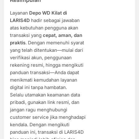
Layanan
Depo WD Kilat di
LARIS4D
hadir sebagai jawaban
atas kebutuhan pengguna akan
transaksi yang
cepat, aman, dan
praktis
. Dengan memenuhi syarat
yang telah ditentukan—mulai dari
verifikasi akun, penggunaan
rekening resmi, hingga mengikuti
panduan transaksi—Anda dapat
menikmati kemudahan layanan
digital ini tanpa hambatan.
Selalu utamakan keamanan data
pribadi, gunakan link resmi, dan
jangan ragu menghubungi
customer service jika menghadapi
kendala. Dengan mengikuti
panduan ini, transaksi di LARIS4D