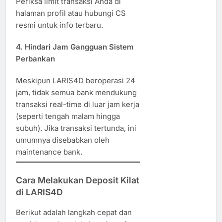
Periksa limit transaksi Anda di
halaman profil atau hubungi CS
resmi untuk info terbaru.
4. Hindari Jam Gangguan Sistem
Perbankan
Meskipun LARIS4D beroperasi 24
jam, tidak semua bank mendukung
transaksi real-time di luar jam kerja
(seperti tengah malam hingga
subuh). Jika transaksi tertunda, ini
umumnya disebabkan oleh
maintenance bank.
Cara Melakukan Deposit Kilat
di LARIS4D
Berikut adalah langkah cepat dan