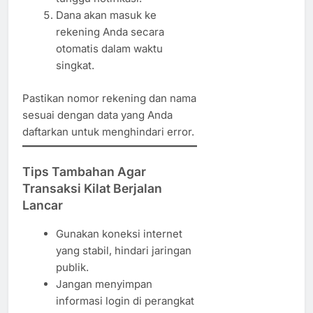
Dana akan masuk ke
rekening Anda secara
otomatis dalam waktu
singkat.
Pastikan nomor rekening dan nama
sesuai dengan data yang Anda
daftarkan untuk menghindari error.
Tips Tambahan Agar
Transaksi Kilat Berjalan
Lancar
Gunakan koneksi internet
yang stabil, hindari jaringan
publik.
Jangan menyimpan
informasi login di perangkat