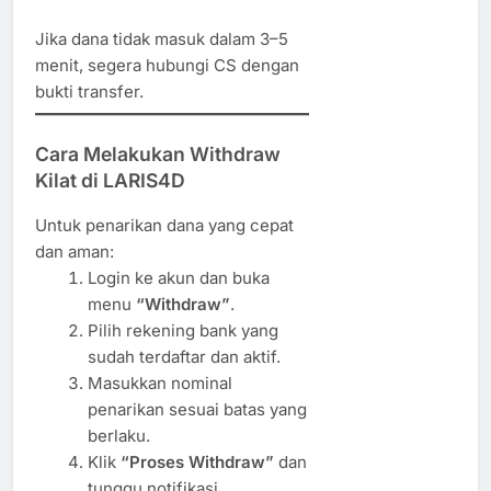
Jika dana tidak masuk dalam 3–5
menit, segera hubungi CS dengan
bukti transfer.
Cara Melakukan Withdraw
Kilat di LARIS4D
Untuk penarikan dana yang cepat
dan aman:
Login ke akun dan buka
menu
“Withdraw”
.
Pilih rekening bank yang
sudah terdaftar dan aktif.
Masukkan nominal
penarikan sesuai batas yang
berlaku.
Klik
“Proses Withdraw”
dan
tunggu notifikasi.