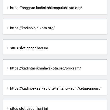
https://anggota.kadinkablimapuluhkota.org/
https://kadinbinjaikota.org/
situs slot gacor hari ini
https://kadintasikmalayakota.org/program/
https://kadinbekasikab.org/tentang-kadin/ketua-umum/
situs slot gacor hari ini