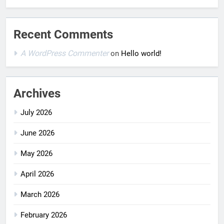
Recent Comments
A WordPress Commenter
on
Hello world!
Archives
July 2026
June 2026
May 2026
April 2026
March 2026
February 2026