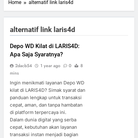
Home
alternatif link laris4d
alternatif link laris4d
Depo WD Kilat di LARIS4D:
Apa Saja Syaratnya?
2dacb54
1 year ago
0
8
mins
Ingin menikmati layanan Depo WD
kilat di LARIS4D? Simak syarat dan
panduan lengkap untuk transaksi
cepat, aman, dan tanpa hambatan
di platform terpercaya ini.
Dalam dunia digital yang serba
cepat, kebutuhan akan layanan
transaksi instan menjadi bagian