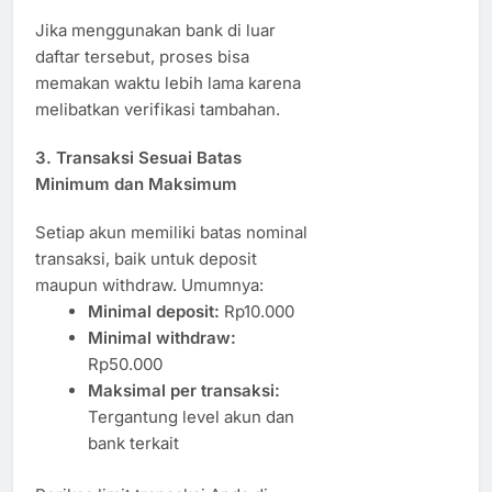
Jika menggunakan bank di luar
daftar tersebut, proses bisa
memakan waktu lebih lama karena
melibatkan verifikasi tambahan.
3. Transaksi Sesuai Batas
Minimum dan Maksimum
Setiap akun memiliki batas nominal
transaksi, baik untuk deposit
maupun withdraw. Umumnya:
Minimal deposit:
Rp10.000
Minimal withdraw:
Rp50.000
Maksimal per transaksi:
Tergantung level akun dan
bank terkait