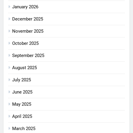
January 2026
December 2025
November 2025
October 2025
September 2025
August 2025
July 2025
June 2025
May 2025
April 2025
March 2025