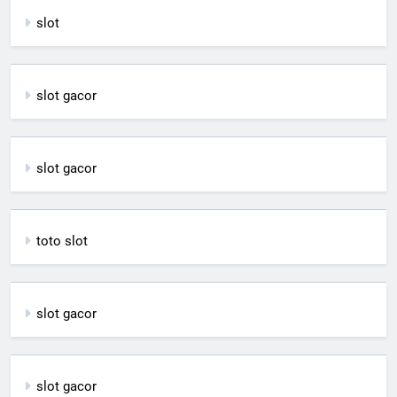
slot
slot gacor
slot gacor
toto slot
slot gacor
slot gacor