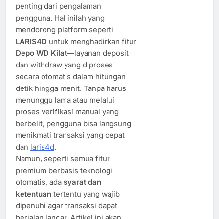
penting dari pengalaman
pengguna. Hal inilah yang
mendorong platform seperti
LARIS4D
untuk menghadirkan fitur
Depo WD Kilat
—layanan deposit
dan withdraw yang diproses
secara otomatis dalam hitungan
detik hingga menit. Tanpa harus
menunggu lama atau melalui
proses verifikasi manual yang
berbelit, pengguna bisa langsung
menikmati transaksi yang cepat
dan
laris4d
.
Namun, seperti semua fitur
premium berbasis teknologi
otomatis, ada
syarat dan
ketentuan
tertentu yang wajib
dipenuhi agar transaksi dapat
berjalan lancar. Artikel ini akan