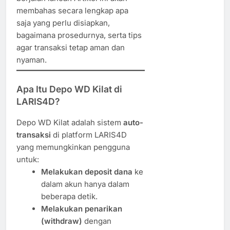
membahas secara lengkap apa
saja yang perlu disiapkan,
bagaimana prosedurnya, serta tips
agar transaksi tetap aman dan
nyaman.
Apa Itu Depo WD Kilat di
LARIS4D?
Depo WD Kilat adalah sistem
auto-
transaksi
di platform LARIS4D
yang memungkinkan pengguna
untuk:
Melakukan deposit dana
ke
dalam akun hanya dalam
beberapa detik.
Melakukan penarikan
(withdraw)
dengan